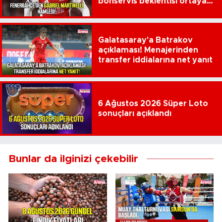
bonservis beklentisi ortaya
çıktı
Galatasaray'a Batrakov
açıklaması! Menajerinden
transfer iddialarına net yanıt
6 Ağustos 2026 Süper Loto
sonuçları açıklandı
Bunlar da ilginizi çekebilir