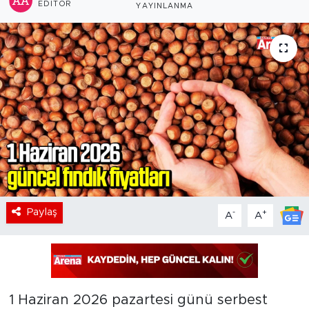
EDITÖR
YAYINLANMA
Paylaş
-
+
A
A
1 Haziran 2026 pazartesi günü serbest