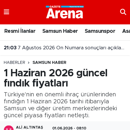
Nöbetçi Eczaneler
Resmi İlanlar
Samsun Haber
Samsunspor
As
Hava Durumu
21:03
7 Ağustos 2026 On Numara sonuçları açıklandı
Samsun Namaz Vakitleri
HABERLER
SAMSUN HABER
Trafik Durumu
1 Haziran 2026 güncel
fındık fiyatları
Süper Lig Puan Durumu ve Fikstür
Türkiye'nin en önemli ihraç ürünlerinden
Tüm Manşetler
fındığın 1 Haziran 2026 tarihi itibarıyla
Samsun ve diğer üretim merkezlerindeki
Son Dakika Haberleri
güncel piyasa fiyatları netleşti.
Haber Arşivi
ALI ALTINTAŞ
01.06.2026 - 08:10