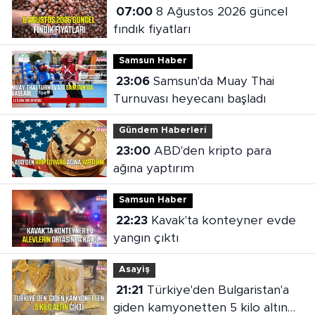
07:00
8 Ağustos 2026 güncel
fındık fiyatları
Samsun Haber
23:06
Samsun'da Muay Thai
Turnuvası heyecanı başladı
Gündem Haberleri
23:00
ABD'den kripto para
ağına yaptırım
Samsun Haber
22:23
Kavak'ta konteyner evde
yangın çıktı
Asayiş
21:21
Türkiye'den Bulgaristan'a
giden kamyonetten 5 kilo altın