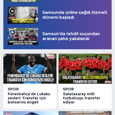
Samsunda online sağlık hizmeti
dönemi başladı
Samsun'da tehdit suçundan
aranan şahıs yakalandı
SPOR
SPOR
Fenerbahçe'de Lukaku
Galatasaray milli
sesleri! Transfer için
futbolcuyu transfer
bonservis engeli
ediyor