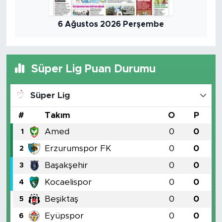
6 Ağustos 2026 Perşembe
Süper Lig Puan Durumu
Süper Lig
#
Takım
O
P
Amed
0
0
1
Erzurumspor FK
0
0
2
Başakşehir
0
0
3
Kocaelispor
0
0
4
Beşiktaş
0
0
5
Eyüpspor
0
0
6