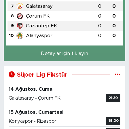
Galatasaray
0
0
7
Çorum FK
0
0
8
Gaziantep FK
0
0
9
Alanyaspor
0
0
10
Detaylar için tıklayın
Süper Lig Fikstür
14 Ağustos, Cuma
Galatasaray - Çorum FK
21:30
15 Ağustos, Cumartesi
Konyaspor - Rizespor
19:00