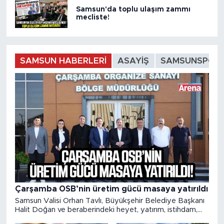
Samsun'da toplu ulaşım zammı
mecliste!
SAMSUN HABERLERI
ASAYIŞ
SAMSUNSPOR
Çarşamba OSB’nin üretim gücü masaya yatırıldı
Samsun Valisi Orhan Tavlı, Büyükşehir Belediye Başkanı
Halit Doğan ve beraberindeki heyet, yatırım, istihdam,
üretim ve ihracat hedefleri doğrultusunda çalışmalarını