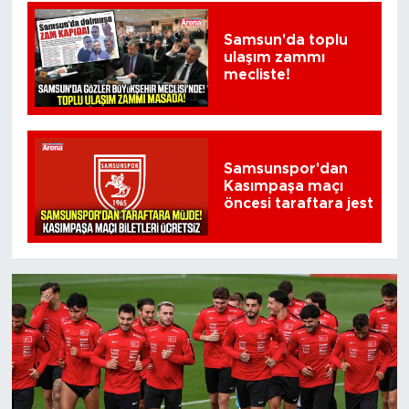
Samsun'da toplu
ulaşım zammı
mecliste!
Samsunspor'dan
Kasımpaşa maçı
öncesi taraftara jest