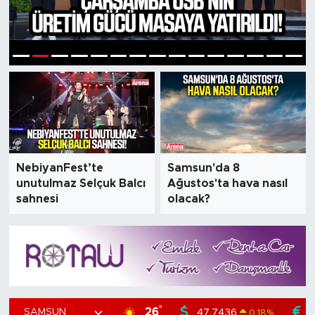
3
1
2
4
5
6
7
8
9
10
11
12
13
14
15
NebiyanFest’te
Samsun'da 8
unutulmaz Selçuk Balcı
Ağustos'ta hava nasıl
sahnesi
olacak?
°
26
47,7436
5
0.18
%