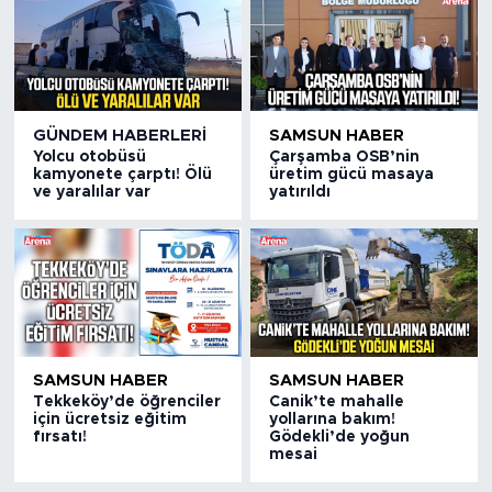
GÜNDEM HABERLERI
SAMSUN HABER
Yolcu otobüsü
Çarşamba OSB’nin
kamyonete çarptı! Ölü
üretim gücü masaya
ve yaralılar var
yatırıldı
SAMSUN HABER
SAMSUN HABER
Tekkeköy’de öğrenciler
Canik’te mahalle
için ücretsiz eğitim
yollarına bakım!
fırsatı!
Gödekli’de yoğun
mesai