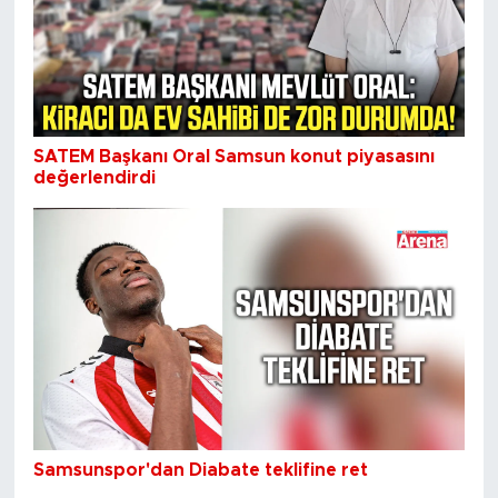
SATEM Başkanı Oral Samsun konut piyasasını
değerlendirdi
Samsunspor'dan Diabate teklifine ret