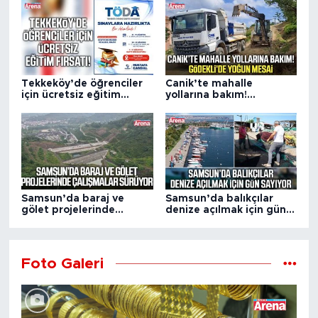
sürdüren Çarşamba Organize Sanayi Bölgesi’ni ziyaret
etti.
Tekkeköy’de öğrenciler
Canik’te mahalle
için ücretsiz eğitim
yollarına bakım!
fırsatı!
Gödekli’de yoğun mesai
Samsun’da baraj ve
Samsun’da balıkçılar
gölet projelerinde
denize açılmak için gün
çalışmalar sürüyor
sayıyor
Foto Galeri