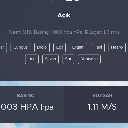
Açık
Nem: %19, Basınç: 1003 hpa hPa, Rüzgar: 1.11 m/s
nar
Çüngüş
Dicle
Eğil
Ergani
Hani
Hazro
Lice
Silvan
Sur
Yenişehir
BASINÇ
RÜZGAR
1003 HPA
1.11 M/S
hpa