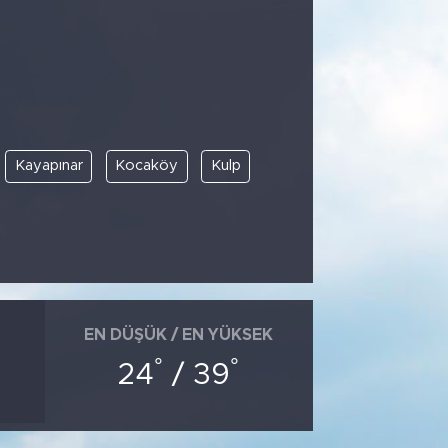
Kayapınar
Kocaköy
Kulp
EN DÜŞÜK / EN YÜKSEK
°
°
24
/ 39