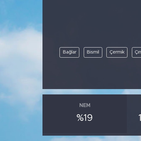
Bağlar
Bismil
Çermik
Çı
NEM
%19