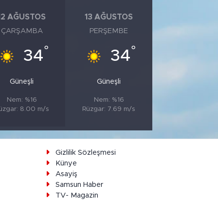
12 AĞUSTOS
13 AĞUSTOS
ÇARŞAMBA
PERŞEMBE
°
°
34
34
Güneşli
Güneşli
Nem: %16
Nem: %16
üzgar: 8.00 m/s
Rüzgar: 7.69 m/s
ı
Gizlilik Sözleşmesi
Künye
Asayiş
Samsun Haber
TV- Magazin