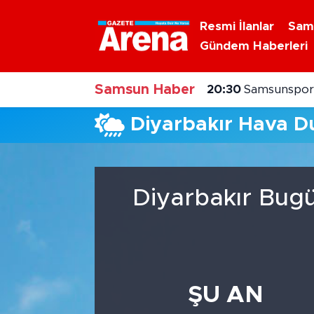
Resmi İlanlar
Sam
Gündem Haberleri
Nöbetçi Eczaneler
Samsun Haber
Hava Durumu
20:30
Samsunspor'
Diyarbakır Hava 
Samsun Namaz Vakitleri
Trafik Durumu
Diyarbakır Bugü
Süper Lig Puan Durumu ve Fikstür
Tüm Manşetler
Son Dakika Haberleri
ŞU AN
Haber Arşivi