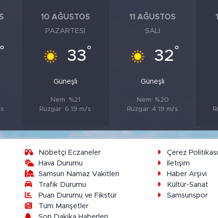
S
10 AĞUSTOS
11 AĞUSTOS
PAZARTESI
SALI
°
°
°
33
32
Güneşli
Güneşli
Nem: %21
Nem: %20
/s
Rüzgar: 6.19 m/s
Rüzgar: 4.19 m/s
R
Nöbetçi Eczaneler
Çerez Politikas
Hava Durumu
İletişim
Samsun Namaz Vakitleri
Haber Arşivi
Trafik Durumu
Kültür-Sanat
Puan Durumu ve Fikstür
Samsunspor
Tüm Manşetler
Son Dakika Haberleri