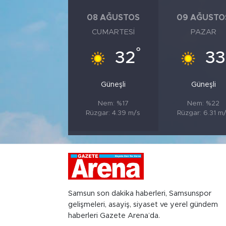
08 AĞUSTOS
09 AĞUSTO
CUMARTESI
PAZAR
°
32
33
Güneşli
Güneşli
Nem: %17
Nem: %22
Rüzgar: 4.39 m/s
Rüzgar: 6.31 m
Samsun son dakika haberleri, Samsunspor
gelişmeleri, asayiş, siyaset ve yerel gündem
haberleri Gazete Arena’da.