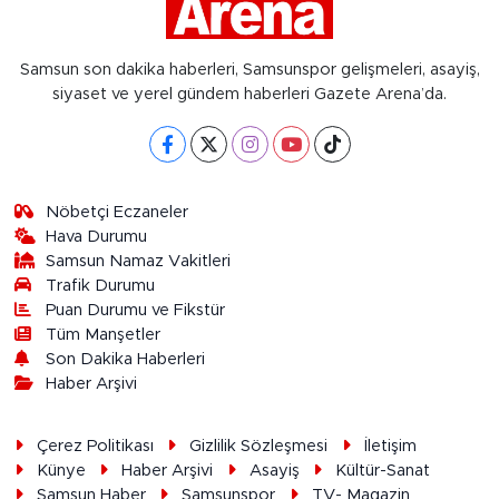
Samsun son dakika haberleri, Samsunspor gelişmeleri, asayiş,
siyaset ve yerel gündem haberleri Gazete Arena’da.
Nöbetçi Eczaneler
Hava Durumu
Samsun Namaz Vakitleri
Trafik Durumu
Puan Durumu ve Fikstür
Tüm Manşetler
Son Dakika Haberleri
Haber Arşivi
Çerez Politikası
Gizlilik Sözleşmesi
İletişim
Künye
Haber Arşivi
Asayiş
Kültür-Sanat
Samsun Haber
Samsunspor
TV- Magazin