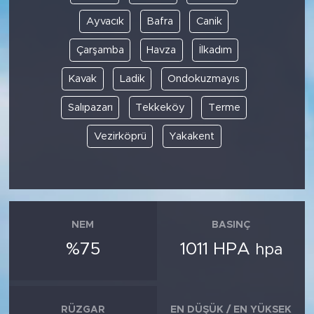
Ayvacık
Bafra
Canik
Çarşamba
Havza
İlkadım
Kavak
Ladik
Ondokuzmayıs
Salıpazarı
Tekkeköy
Terme
Vezirköprü
Yakakent
NEM
BASINÇ
%75
1011 HPA
hpa
RÜZGAR
EN DÜŞÜK / EN YÜKSEK