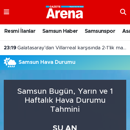
Nöbetçi Eczaneler
Resmi İlanlar
Samsun Haber
Samsunspor
As
Hava Durumu
23:19
Galatasaray’dan Villarreal karşısında 2-1’lik mağlubiyet
Samsun Namaz Vakitleri
Samsun Hava Durumu
Trafik Durumu
Süper Lig Puan Durumu ve Fikstür
Samsun Bugün, Yarın ve 1
Tüm Manşetler
Haftalık Hava Durumu
Tahmini
Son Dakika Haberleri
Haber Arşivi
ŞU AN