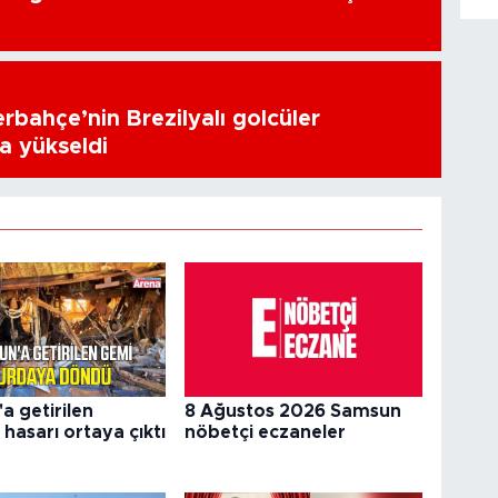
erbahçe’nin Brezilyalı golcüler
a yükseldi
a getirilen
8 Ağustos 2026 Samsun
hasarı ortaya çıktı
nöbetçi eczaneler