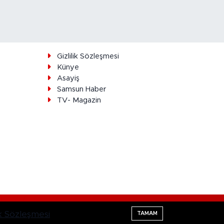
ı
Gizlilik Sözleşmesi
Künye
Asayiş
Samsun Haber
TV- Magazin
Haber Yazılımı:
TE Bilişim
lik Sözleşmesi
TAMAM