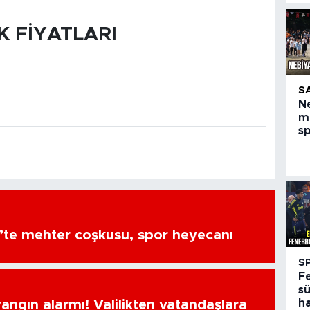
K FİYATLARI
S
N
m
s
’te mehter coşkusu, spor heyecanı
S
F
sü
h
ngın alarmı! Valilikten vatandaşlara