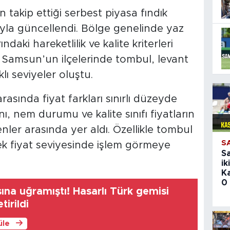
 takip ettiği serbest piyasa fındık
rıyla güncellendi. Bölge genelinde yaz
daki hareketlilik ve kalite kriterleri
, Samsun’un ilçelerinde tombul, levant
klı seviyeler oluştu.
rasında fiyat farkları sınırlı düzeyde
, nem durumu ve kalite sınıfı fiyatların
ler arasında yer aldı. Özellikle tombul
S
ek fiyat seviyesinde işlem görmeye
S
ik
K
0
sına uğramıştı! Hasarlı Türk gemisi
irildi
üle