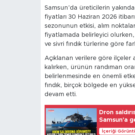
Samsun’da üreticilerin yakından
fiyatları 30 Haziran 2026 itiba
sezonunun etkisi, alım noktaların
fiyatlamada belirleyici olurken
ve sivri fındık türlerine göre far
Açıklanan verilere göre ilçeler a
kalırken, ürünün randıman oranı
belirlenmesinde en önemli etken
fındık, birçok bölgede en yüks
devam etti.
Dron saldırı
Samsun'a get
İçeriği Görünt