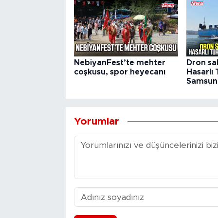
NebiyanFest’te mehter
Dron sal
coşkusu, spor heyecanı
Hasarlı 
Samsun'a
Yorumlar