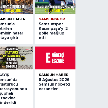
AMSUN HABER
SAMSUNSPOR
amsun'a
Samsunspor
tirilen
Kasımpaşa'yı 2
eminin hasarı
golle mağlup
taya çıktı
etti
SAYIŞ
SAMSUN HABER
amsun’da
8 Ağustos 2026
yuşturucu
Samsun nöbetçi
perasyonunda
eczaneler
şüpheli
ezaevine
önderildi