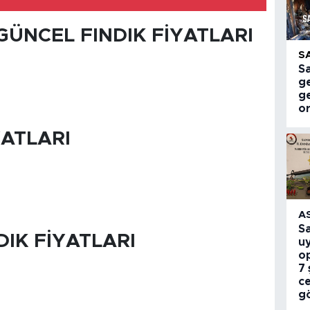
ÜNCEL FINDIK FİYATLARI
S
S
ge
g
or
YATLARI
A
S
DIK FİYATLARI
u
o
7 
c
g