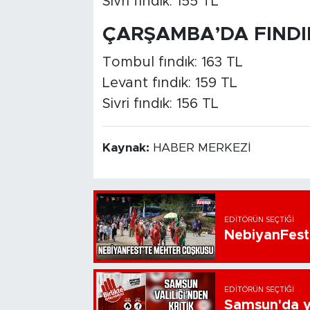
Sivri fındık: 155 TL
ÇARŞAMBA’DA FINDI
Tombul fındık: 163 TL
Levant fındık: 159 TL
Sivri fındık: 156 TL
Kaynak:
HABER MERKEZİ
EDITÖRÜN SEÇTIĞI
NebiyanFest
EDITÖRÜN SEÇTIĞI
Samsun'da ya