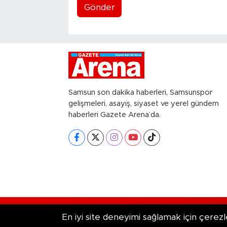
Gönder
Samsun son dakika haberleri, Samsunspor
gelişmeleri, asayiş, siyaset ve yerel gündem
haberleri Gazete Arena’da.
RSS
Copyright © 2026. Her hakkı saklıd
En iyi site deneyimi sağlamak için çerezl