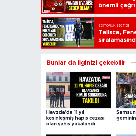
önemli çağrı
EDITÖRÜN SEÇTIĞI
Talisca, Fen
sıralamasınd
Bunlar da ilginizi çekebilir
Havzda'da 11 yıl
Samsun'
kesinleşmiş hapis cezası
geminin 
olan şahıs yakalandı