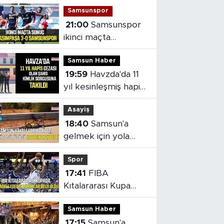
Samsunspor
21:00
Samsunspor
ikinci maçta
Kasımpaşa’ya 3-0
Samsun Haber
mağlup oldu
19:59
Havzda'da 11
yıl kesinleşmiş hapis
cezası olan şahıs
Asayiş
yakalandı
18:40
Samsun'a
gelmek için yola
çıkan bisikletiye
Spor
otomobil çarptı
17:41
FIBA
Kıtalararası Kupa
2026’da mücadele
Samsun Haber
edecek takımlar
17:15
Samsun'a
belli oldu