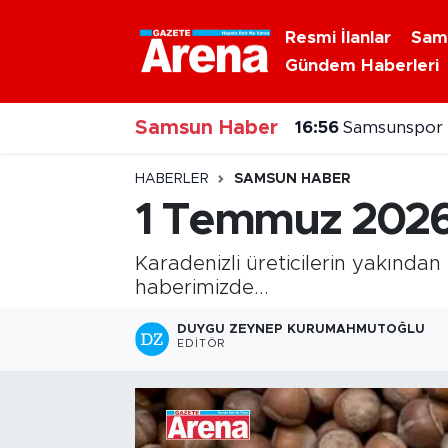
Resmi İlanlar
Sam
Gündem Haberleri
Nöbetçi Eczaneler
Samsun Haber
Hava Durumu
16:56
Samsunspor K
Samsun Namaz Vakitleri
HABERLER
SAMSUN HABER
1 Temmuz 2026 g
Trafik Durumu
Karadenizli üreticilerin yakından
Süper Lig Puan Durumu ve Fikstür
haberimizde...
Tüm Manşetler
DUYGU ZEYNEP KURUMAHMUTOĞLU
EDITÖR
Son Dakika Haberleri
Haber Arşivi