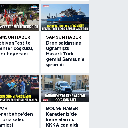
AMSUN HABER
SAMSUN HABER
ebiyanFest’te
Dron saldırısına
ehter coşkusu,
uğramıştı!
por heyecanı
Hasarlı Türk
gemisi Samsun'a
getirildi
POR
BÖLGE HABER
enerbahçe'den
Karadeniz’de
rpriz kaleci
kene alarmı:
amlesi
KKKA can aldı