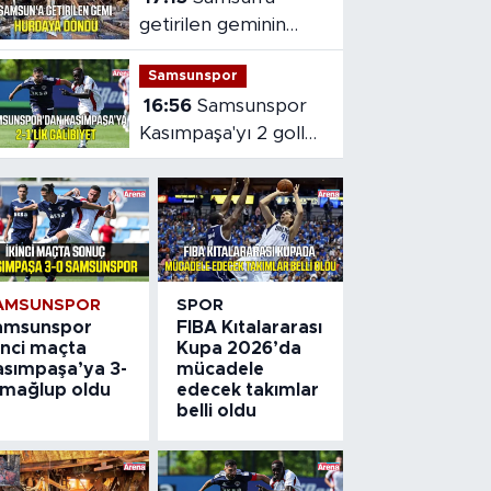
getirilen geminin
hasarı ortaya çıktı
Samsunspor
16:56
Samsunspor
Kasımpaşa'yı 2 golle
mağlup etti
AMSUNSPOR
SPOR
amsunspor
FIBA Kıtalararası
inci maçta
Kupa 2026’da
asımpaşa’ya 3-
mücadele
 mağlup oldu
edecek takımlar
belli oldu