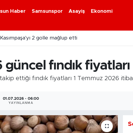
sun Haber
Samsunspor
Asayiş
Ekonomi
asımpaşa'yı 2 golle mağlup etti
üncel fındık fiyatları
 takip ettiği fındık fiyatları 1 Temmuz 2026 itib
01.07.2026 - 06:00
YAYINLANMA
S