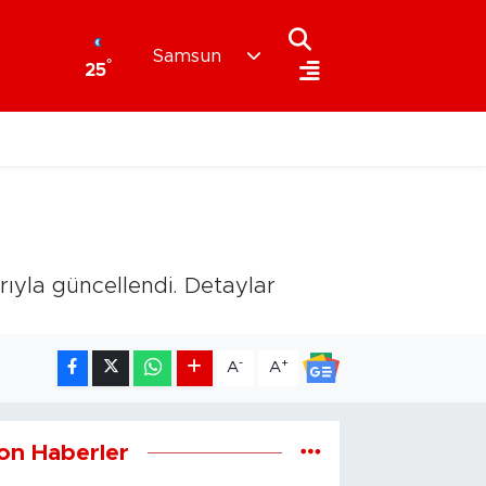
Samsun
°
25
arıyla güncellendi. Detaylar
-
+
A
A
on Haberler