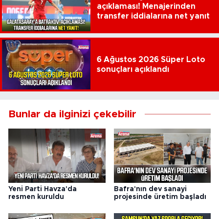
açıklaması! Menajerinden
transfer iddialarına net yanıt
6 Ağustos 2026 Süper Loto
sonuçları açıklandı
Bunlar da ilginizi çekebilir
Yeni Parti Havza'da
Bafra'nın dev sanayi
resmen kuruldu
projesinde üretim başladı