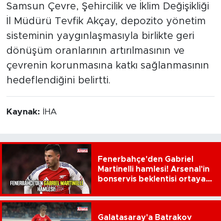
Samsun Çevre, Şehircilik ve İklim Değişikliği
İl Müdürü Tevfik Akçay, depozito yönetim
sisteminin yaygınlaşmasıyla birlikte geri
dönüşüm oranlarının artırılmasının ve
çevrenin korunmasına katkı sağlanmasının
hedeflendiğini belirtti.
Kaynak:
İHA
Fenerbahçe'den Gabriel
Martinelli hamlesi! Arsenal'in
bonservis beklentisi ortaya
çıktı
Galatasaray'a Batrakov