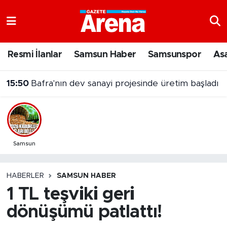
Nöbetçi Eczaneler
Resmi İlanlar
Samsun Haber
Samsunspor
As
Hava Durumu
15:50
Bafra'nın dev sanayi projesinde üretim başladı
Samsun Namaz Vakitleri
Trafik Durumu
Süper Lig Puan Durumu ve Fikstür
Samsun
Tüm Manşetler
HABERLER
SAMSUN HABER
1 TL teşviki geri
Son Dakika Haberleri
dönüşümü patlattı!
Haber Arşivi