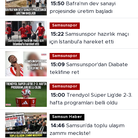
15:50
Bafra'nın dev sanayi
projesinde üretim başladı
Samsunspor
15:22
Samsunspor hazırlık maçı
için İstanbul'a hareket etti
Samsunspor
15:09
Samsunspor'dan Diabate
teklifine ret
Samsunspor
15:00
Trendyol Süper Lig'de 2-3.
hafta programları belli oldu
Samsun Haber
14:46
Samsun'da toplu ulaşım
zammı mecliste!