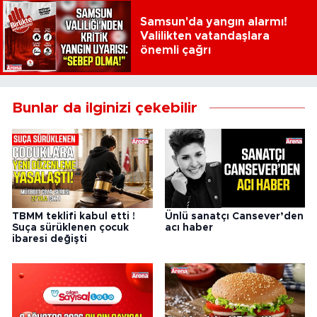
Samsun'da yangın alarmı!
Valilikten vatandaşlara
önemli çağrı
Bunlar da ilginizi çekebilir
TBMM teklifi kabul etti !
Ünlü sanatçı Cansever’den
Suça sürüklenen çocuk
acı haber
ibaresi değişti