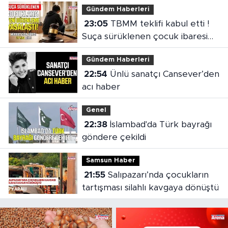
Gündem Haberleri
23:05
TBMM teklifi kabul etti !
Suça sürüklenen çocuk ibaresi
değişti
Gündem Haberleri
22:54
Ünlü sanatçı Cansever’den
acı haber
Genel
22:38
İslambad'da Türk bayrağı
göndere çekildi
Samsun Haber
21:55
Salıpazarı’nda çocukların
tartışması silahlı kavgaya dönüştü