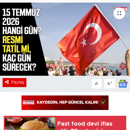
Paylaş
-
+
A
A
Fast food devi iflas