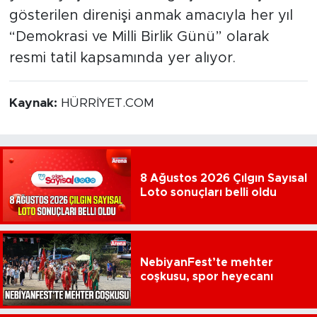
gösterilen direnişi anmak amacıyla her yıl
“Demokrasi ve Milli Birlik Günü” olarak
resmi tatil kapsamında yer alıyor.
Kaynak:
HÜRRİYET.COM
8 Ağustos 2026 Çılgın Sayısal
Loto sonuçları belli oldu
NebiyanFest’te mehter
coşkusu, spor heyecanı