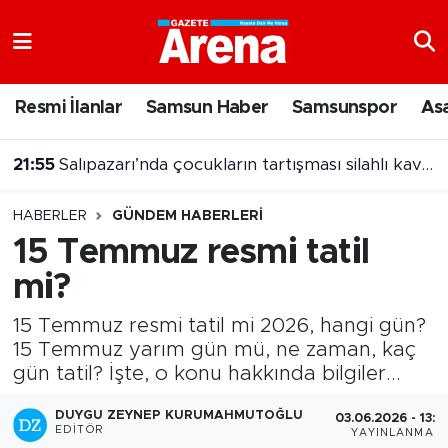
Nöbetçi Eczaneler
Resmi İlanlar
Samsun Haber
Samsunspor
As
Hava Durumu
21:55
Salıpazarı’nda çocukların tartışması silahlı kavgaya dönüştü
Samsun Namaz Vakitleri
HABERLER
GÜNDEM HABERLERI
Trafik Durumu
15 Temmuz resmi tatil
mi?
Süper Lig Puan Durumu ve Fikstür
15 Temmuz resmi tatil mi 2026, hangi gün?
Tüm Manşetler
15 Temmuz yarım gün mü, ne zaman, kaç
gün tatil? İşte, o konu hakkında bilgiler...
Son Dakika Haberleri
DUYGU ZEYNEP KURUMAHMUTOĞLU
03.06.2026 - 13:1
Haber Arşivi
EDITÖR
YAYINLANMA