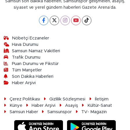
Samsun son dakika haberleri, Samsunspor gelişmeleri, asayiş,
siyaset ve yerel gündem haberleri Gazete Arena’da.
Nöbetçi Eczaneler
Hava Durumu
Samsun Namaz Vakitleri
Trafik Durumu
Puan Durumu ve Fikstür
Tüm Manşetler
Son Dakika Haberleri
Haber Arşivi
Çerez Politikası
Gizlilik Sözleşmesi
İletişim
Künye
Haber Arşivi
Asayiş
Kültür-Sanat
Samsun Haber
Samsunspor
TV- Magazin