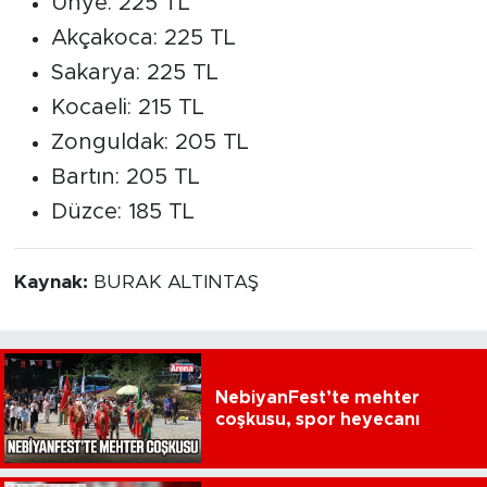
Ünye: 225 TL
Akçakoca: 225 TL
Sakarya: 225 TL
Kocaeli: 215 TL
Zonguldak: 205 TL
Bartın: 205 TL
Düzce: 185 TL
Kaynak:
BURAK ALTINTAŞ
NebiyanFest’te mehter
coşkusu, spor heyecanı