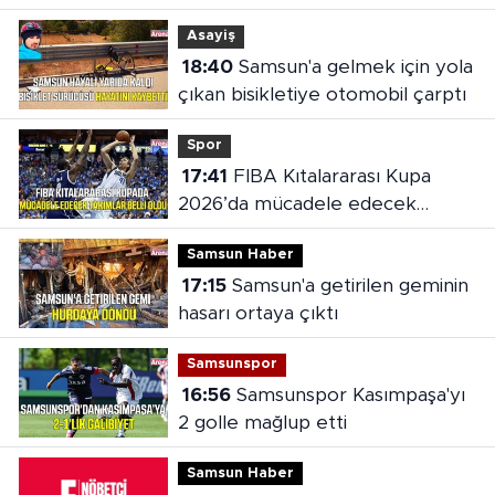
şahıs yakalandı
Asayiş
18:40
Samsun'a gelmek için yola
çıkan bisikletiye otomobil çarptı
Spor
17:41
FIBA Kıtalararası Kupa
2026’da mücadele edecek
takımlar belli oldu
Samsun Haber
17:15
Samsun'a getirilen geminin
hasarı ortaya çıktı
Samsunspor
16:56
Samsunspor Kasımpaşa'yı
2 golle mağlup etti
Samsun Haber