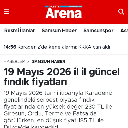
Nöbetçi Eczaneler
Resmi İlanlar
Samsun Haber
Samsunspor
As
Hava Durumu
14:56
Karadeniz’de kene alarmı: KKKA can aldı
Samsun Namaz Vakitleri
14:47
Samsun'da 17 ilçede sinema geceleri!
HABERLER
SAMSUN HABER
Trafik Durumu
19 Mayıs 2026 il il güncel
fındık fiyatları
Süper Lig Puan Durumu ve Fikstür
19 Mayıs 2026 tarihi itibarıyla Karadeniz
Tüm Manşetler
genelindeki serbest piyasa fındık
fiyatlarında en yüksek değer 230 TL ile
Son Dakika Haberleri
Giresun, Ordu, Terme ve Fatsa'da
görülürken, en düşük fiyat 185 TL ile
Haber Arşivi
Düzce'de kaydedildi.