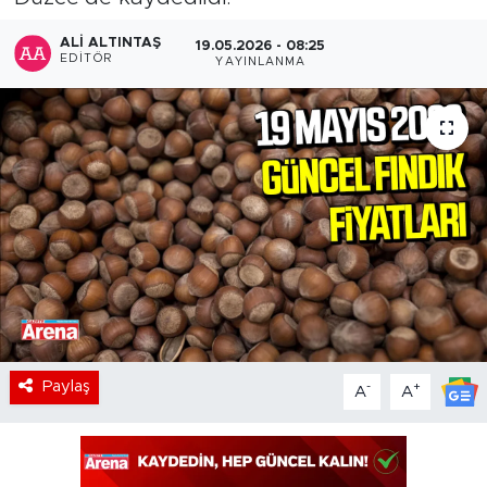
ALI ALTINTAŞ
19.05.2026 - 08:25
EDITÖR
YAYINLANMA
Paylaş
-
+
A
A