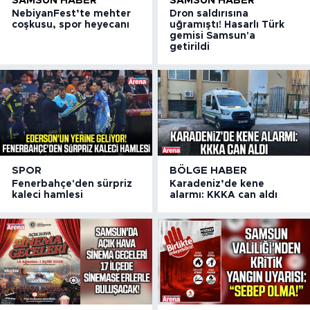
SAMSUN HABER
SAMSUN HABER
NebiyanFest’te mehter
Dron saldırısına
coşkusu, spor heyecanı
uğramıştı! Hasarlı Türk
gemisi Samsun'a
getirildi
SPOR
BÖLGE HABER
Fenerbahçe'den sürpriz
Karadeniz’de kene
kaleci hamlesi
alarmı: KKKA can aldı