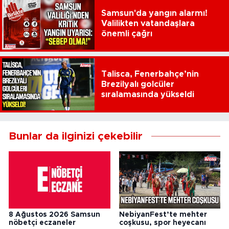
Samsun'da yangın alarmı!
Valilikten vatandaşlara
önemli çağrı
Talisca, Fenerbahçe’nin
Brezilyalı golcüler
sıralamasında yükseldi
Bunlar da ilginizi çekebilir
8 Ağustos 2026 Samsun
NebiyanFest’te mehter
nöbetçi eczaneler
coşkusu, spor heyecanı