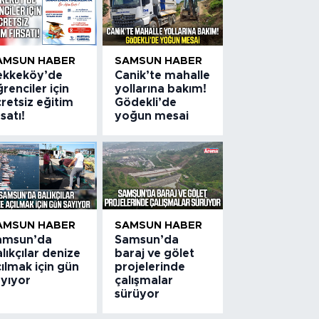
AMSUN HABER
SAMSUN HABER
ekkeköy’de
Canik’te mahalle
renciler için
yollarına bakım!
retsiz eğitim
Gödekli’de
rsatı!
yoğun mesai
AMSUN HABER
SAMSUN HABER
amsun’da
Samsun’da
lıkçılar denize
baraj ve gölet
ılmak için gün
projelerinde
ayıyor
çalışmalar
sürüyor