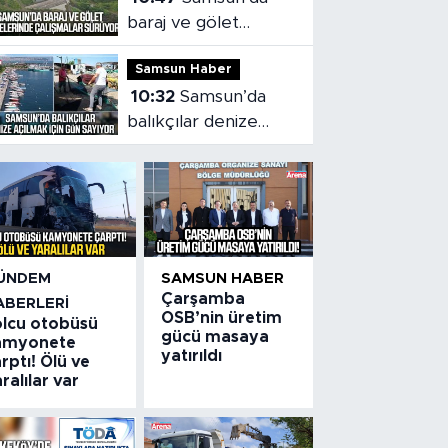
baraj ve gölet
projelerinde
Samsun Haber
çalışmalar sürüyor
10:32
Samsun’da
balıkçılar denize
açılmak için gün
sayıyor
ÜNDEM
SAMSUN HABER
Çarşamba
ABERLERI
OSB’nin üretim
olcu otobüsü
gücü masaya
amyonete
yatırıldı
rptı! Ölü ve
ralılar var