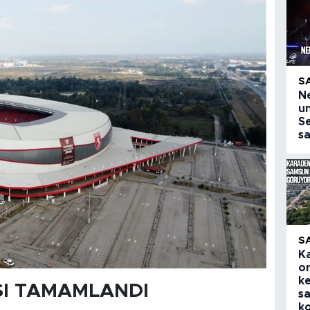
S
N
u
Se
s
S
K
o
k
SI TAMAMLANDI
sa
ko