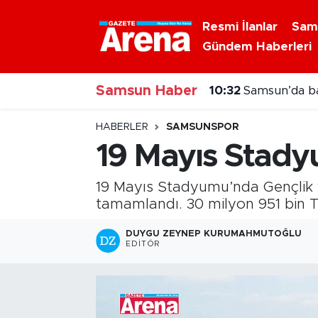
Resmi İlanlar
Sam
Gündem Haberleri
Nöbetçi Eczaneler
10:32
Samsun’da bal
Samsun Haber
Hava Durumu
10:29
NebiyanFest’
Samsun Namaz Vakitleri
HABERLER
SAMSUNSPOR
19 Mayıs Stady
Trafik Durumu
19 Mayıs Stadyumu’nda Gençlik v
Süper Lig Puan Durumu ve Fikstür
tamamlandı. 30 milyon 951 bin TL
Tüm Manşetler
DUYGU ZEYNEP KURUMAHMUTOĞLU
EDITÖR
Son Dakika Haberleri
Haber Arşivi