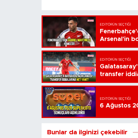
EDITÖRÜN SEÇTIĞI
Fenerbahçe'd
Arsenal'in bo
EDITÖRÜN SEÇTIĞI
Galatasaray'
transfer iddi
EDITÖRÜN SEÇTIĞI
6 Ağustos 20
Bunlar da ilginizi çekebilir