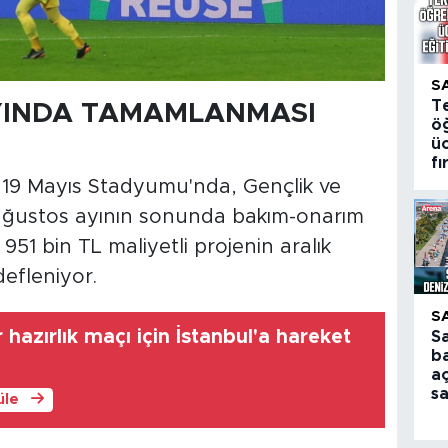
S
T
YINDA TAMAMLANMASI
öğ
üc
fı
 19 Mayıs Stadyumu'nda, Gençlik ve
 ağustos ayının sonunda bakım-onarım
 951 bin TL maliyetli projenin aralık
efleniyor.
S
azırlık maçı için İstanbul'a hareket
S
ba
aç
s
üle