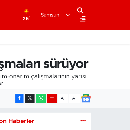
Samsun
°
26
şmaları sürüyor
m-onarım çalışmalarının yarısı
or
-
+
A
A
on Haberler