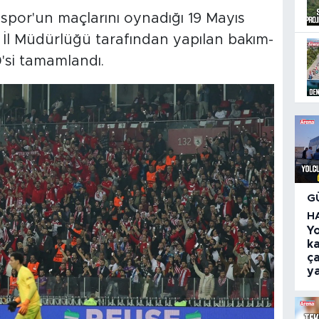
spor'un maçlarını oynadığı 19 Mayıs
İl Müdürlüğü tarafından yapılan bakım-
'si tamamlandı.
G
H
Y
k
ça
ya