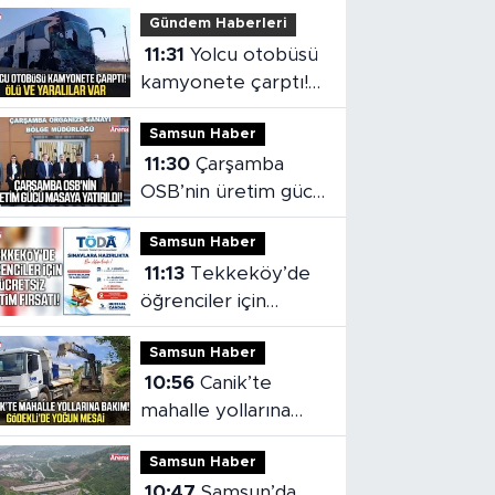
Gündem Haberleri
11:31
Yolcu otobüsü
kamyonete çarptı!
Ölü ve yaralılar var
Samsun Haber
11:30
Çarşamba
OSB’nin üretim gücü
masaya yatırıldı
Samsun Haber
11:13
Tekkeköy’de
öğrenciler için
ücretsiz eğitim
Samsun Haber
fırsatı!
10:56
Canik’te
mahalle yollarına
bakım! Gödekli’de
Samsun Haber
yoğun mesai
10:47
Samsun’da