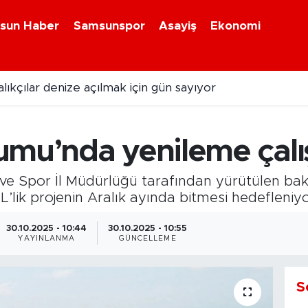
sun Haber
Samsunspor
Asayiş
Ekonomi
ıkçılar denize açılmak için gün sayıyor
te unutulmaz Selçuk Balcı sahnesi
umu’nda yenileme çalı
e Spor İl Müdürlüğü tarafından yürütülen bakı
’lik projenin Aralık ayında bitmesi hedefleniy
30.10.2025 - 10:44
30.10.2025 - 10:55
YAYINLANMA
GÜNCELLEME
S