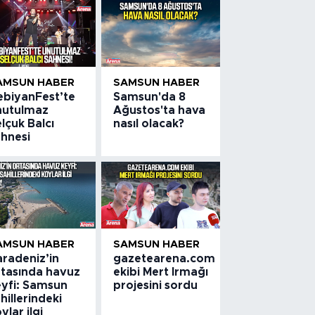
AMSUN HABER
SAMSUN HABER
ebiyanFest’te
Samsun'da 8
nutulmaz
Ağustos'ta hava
lçuk Balcı
nasıl olacak?
ahnesi
AMSUN HABER
SAMSUN HABER
aradeniz’in
gazetearena.com
rtasında havuz
ekibi Mert Irmağı
eyfi: Samsun
projesini sordu
hillerindeki
ylar ilgi