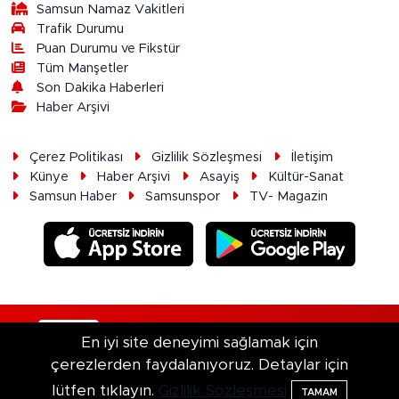
Samsun Namaz Vakitleri
Trafik Durumu
Puan Durumu ve Fikstür
Tüm Manşetler
Son Dakika Haberleri
Haber Arşivi
Çerez Politikası
Gizlilik Sözleşmesi
İletişim
Künye
Haber Arşivi
Asayiş
Kültür-Sanat
Samsun Haber
Samsunspor
TV- Magazin
RSS
Copyright © 2026. Her hakkı saklıdır.
En iyi site deneyimi sağlamak için
çerezlerden faydalanıyoruz. Detaylar için
Haber Yazılımı:
TE Bilişim
lütfen tıklayın.
Gizlilik Sözleşmesi
TAMAM