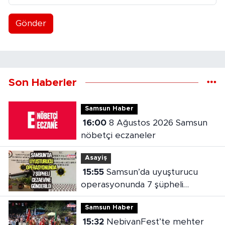
Gönder
Son Haberler
Samsun Haber
16:00
8 Ağustos 2026 Samsun
nöbetçi eczaneler
Asayiş
15:55
Samsun’da uyuşturucu
operasyonunda 7 şüpheli
cezaevine gönderildi
Samsun Haber
15:32
NebiyanFest’te mehter