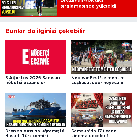
Brezilyalı golcüler
sıralamasında yükseldi
Bunlar da ilginizi çekebilir
8 Ağustos 2026 Samsun
NebiyanFest’te mehter
nöbetçi eczaneler
coşkusu, spor heyecanı
Dron saldırısına uğramıştı!
Samsun'da 17 ilçede
Hasarlı Türk gemisi
sinema geceleri!