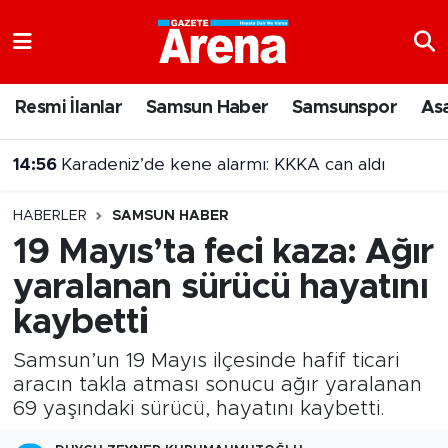
Nöbetçi Eczaneler
Resmi İlanlar
Samsun Haber
Samsunspor
As
Hava Durumu
14:56
Karadeniz’de kene alarmı: KKKA can aldı
Samsun Namaz Vakitleri
14:47
Samsun'da 17 ilçede sinema geceleri!
HABERLER
SAMSUN HABER
Trafik Durumu
19 Mayıs’ta feci kaza: Ağır
yaralanan sürücü hayatını
Süper Lig Puan Durumu ve Fikstür
kaybetti
Tüm Manşetler
Samsun’un 19 Mayıs ilçesinde hafif ticari
Son Dakika Haberleri
aracın takla atması sonucu ağır yaralanan
69 yaşındaki sürücü, hayatını kaybetti.
Haber Arşivi