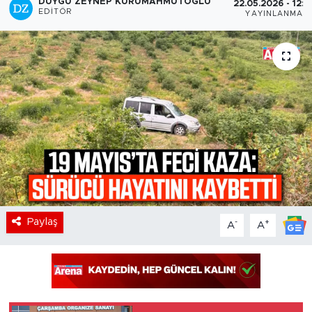
DUYGU ZEYNEP KURUMAHMUTOĞLU
22.05.2026 - 12:5
EDITÖR
YAYINLANMA
Paylaş
-
+
A
A