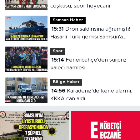
coşkusu, spor heyecanı
Samsun Haber
15:31
Dron saldırısına uğramıştı!
Hasarlı Türk gemisi Samsun'a
getirildi
Spor
15:14
Fenerbahçe'den sürpriz
kaleci hamlesi
Bölge Haber
14:56
Karadeniz’de kene alarmı:
KKKA can aldı