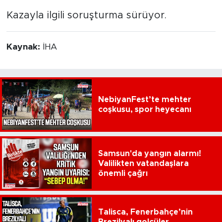
Kazayla ilgili soruşturma sürüyor.
Kaynak:
İHA
NebiyanFest’te mehter
coşkusu, spor heyecanı
Samsun'da yangın alarmı!
Valilikten vatandaşlara
önemli çağrı
Talisca, Fenerbahçe’nin