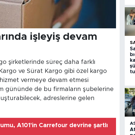
arında işleyiş devam
S
S
bı
k
o şirketlerinde süreç daha farklı
şü
 Kargo ve Sürat Kargo gibi özel kargo
tu
nü hizmet vermeye devam etmesi
m gününde de bu firmaların şubelerine
luşturabilecek, adreslerine gelen
A
umu, A101'in Carrefour devrine şartlı
A