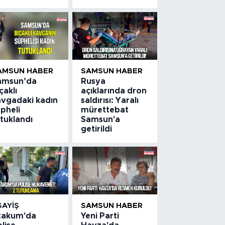
AMSUN HABER
SAMSUN HABER
amsun’da
Rusya
çaklı
açıklarında dron
avgadaki kadın
saldırısı: Yaralı
pheli
mürettebat
tuklandı
Samsun'a
getirildi
SAYIŞ
SAMSUN HABER
takum'da
Yeni Parti