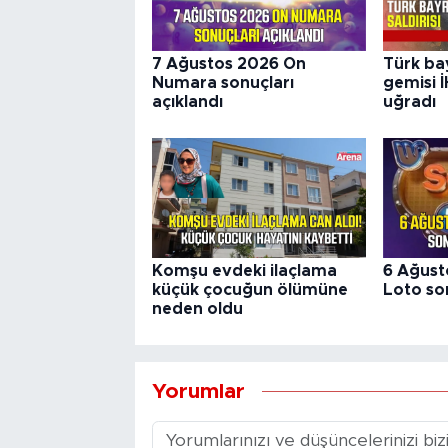
7 Ağustos 2026 On
Türk ba
Numara sonuçları
gemisi İ
açıklandı
uğradı
Komşu evdeki ilaçlama
6 Ağust
küçük çocuğun ölümüne
Loto son
neden oldu
Yorumlar