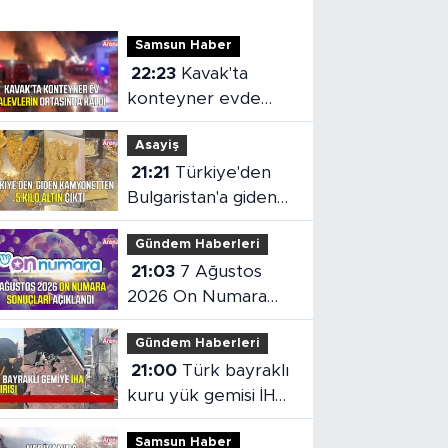
Samsun Haber
22:23
Kavak'ta
konteyner evde
yangın çıktı
Asayiş
21:21
Türkiye'den
Bulgaristan'a giden
kamyonetten 5 kilo
Gündem Haberleri
altın çıktı
21:03
7 Ağustos
2026 On Numara
sonuçları açıklandı
Gündem Haberleri
21:00
Türk bayraklı
kuru yük gemisi İHA
saldırısına uğradı
Samsun Haber