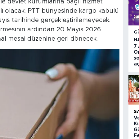
e devlet kurumlarına bağlı hizmet
lı olacak. PTT bünyesinde kargo kabulü
ayıs tarihinde gerçekleştirilemeyecek.
 ermesinin ardından 20 Mayıs 2026
G
al mesai düzenine geri dönecek.
H
7
O
so
aç
S
V
K
Gü
Fe