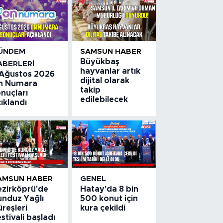
ÜNDEM
SAMSUN HABER
Büyükbaş
ABERLERI
hayvanlar artık
 Ağustos 2026
dijital olarak
n Numara
takip
nuçları
edilebilecek
ıklandı
AMSUN HABER
GENEL
ezirköprü'de
Hatay'da 8 bin
unduz Yağlı
500 konut için
reşleri
kura çekildi
stivali başladı