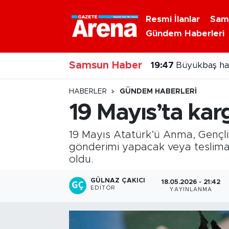
Resmi İlanlar
Sam
Gündem Haberleri
Nöbetçi Eczaneler
19:47
Büyükbaş hayv
Samsun Haber
Hava Durumu
18:55
Vezirköprü'de
Samsun Namaz Vakitleri
HABERLER
GÜNDEM HABERLERI
19 Mayıs’ta kar
Trafik Durumu
19 Mayıs Atatürk’ü Anma, Gençlik
Süper Lig Puan Durumu ve Fikstür
gönderimi yapacak veya teslimat 
oldu.
Tüm Manşetler
GÜLNAZ ÇAKICI
18.05.2026 - 21:42
EDITÖR
YAYINLANMA
Son Dakika Haberleri
Haber Arşivi