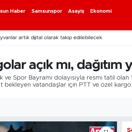
sun Haber
Samsunspor
Asayiş
Ekonomi
anlar artık dijital olarak takip edilebilecek
 Kunduz Yağlı Güreşleri Festivali başladı
golar açık mı, dağıtım 
 ve Spor Bayramı dolayısıyla resmi tatil olan
bekleyen vatandaşlar için PTT ve özel kargo şi
S