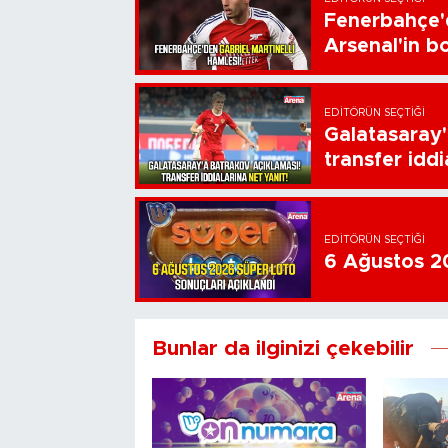
Fenerbahçe'd
Arsenal'in bo
EDITÖRÜN SEÇTIĞI
Galatasaray'
transfer iddi
EDITÖRÜN SEÇTIĞI
6 Ağustos 20
Bunlar da ilginizi çekebilir