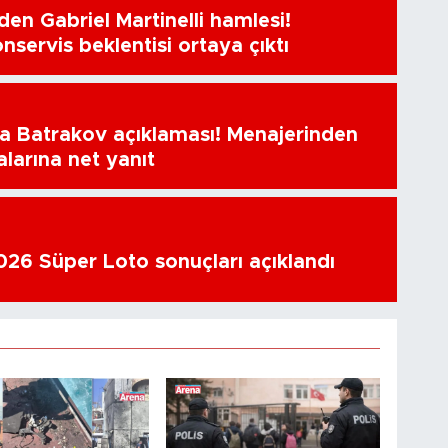
en Gabriel Martinelli hamlesi!
nservis beklentisi ortaya çıktı
a Batrakov açıklaması! Menajerinden
alarına net yanıt
26 Süper Loto sonuçları açıklandı