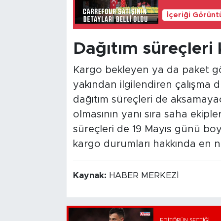
İçeriği Görünt
Dağıtım süreçleri 
Kargo bekleyen ya da paket gö
yakından ilgilendiren çalışma d
dağıtım süreçleri de aksamayaca
olmasının yanı sıra saha ekiple
süreçleri de 19 Mayıs günü bo
kargo durumları hakkında en ne
Kaynak:
HABER MERKEZİ
EDITÖRÜN SEÇTIĞI