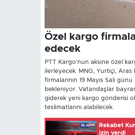
Özel kargo firmal
edecek
PTT Kargo'nun aksine özel karg
ilerleyecek. MNG, Yurtiçi, Aras
firmalarının 19 Mayıs Salı gü
bekleniyor. Vatandaşlar bayra
giderek yeni kargo gönderisi o
teslimatlarını alabilecek.
Rekabet Kur
izin verdi