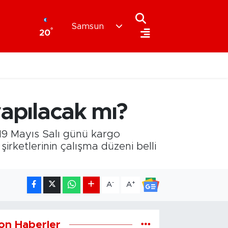
Samsun
°
20
yapılacak mı?
 19 Mayıs Salı günü kargo
rketlerinin çalışma düzeni belli
-
+
A
A
on Haberler