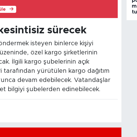
po
m
üle
t
kesintisiz sürecek
ndermek isteyen binlerce kişiyi
üzeninde, özel kargo şirketlerinin
k. İlgili kargo şubelerinin açık
ri tarafından yürütülen kargo dağıtım
yunca devam edebilecek. Vatandaşlar
t bilgiyi şubelerden edinebilecek.