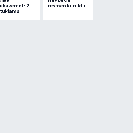
lise
Havza'da
ukavemet: 2
resmen kuruldu
utuklama