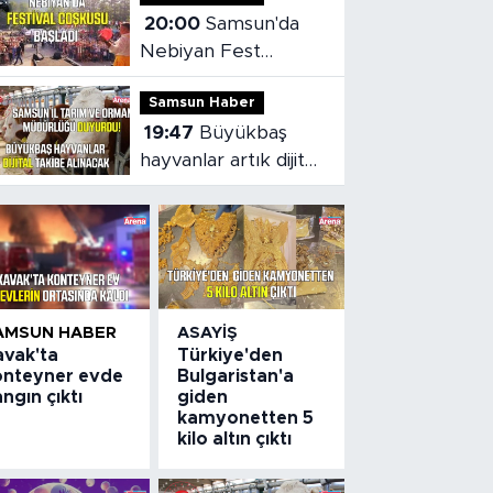
20:00
Samsun'da
Nebiyan Fest
Başladı
Samsun Haber
19:47
Büyükbaş
hayvanlar artık dijital
olarak takip
edilebilecek
AMSUN HABER
ASAYIŞ
avak'ta
Türkiye'den
onteyner evde
Bulgaristan'a
ngın çıktı
giden
kamyonetten 5
kilo altın çıktı