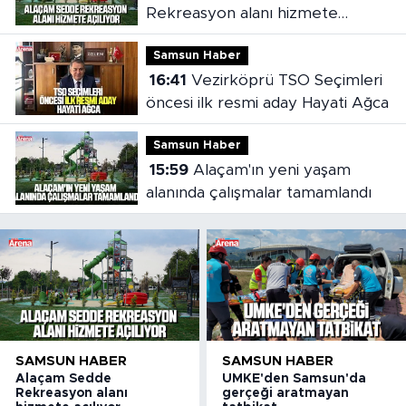
Rekreasyon alanı hizmete
açılıyor
Samsun Haber
16:41
Vezirköprü TSO Seçimleri
öncesi ilk resmi aday Hayati Ağca
Samsun Haber
15:59
Alaçam'ın yeni yaşam
alanında çalışmalar tamamlandı
SAMSUN HABER
SAMSUN HABER
Alaçam Sedde
UMKE'den Samsun'da
Rekreasyon alanı
gerçeği aratmayan