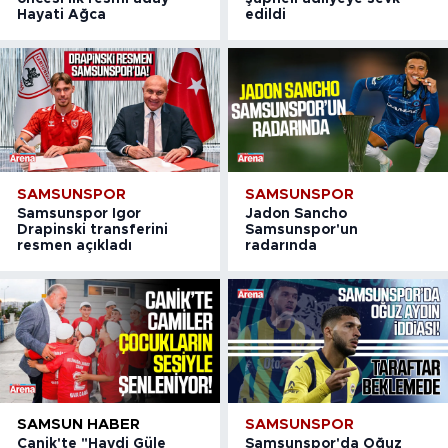
Hayati Ağca
edildi
SAMSUNSPOR
SAMSUNSPOR
Samsunspor Igor
Jadon Sancho
Drapinski transferini
Samsunspor'un
resmen açıkladı
radarında
SAMSUN HABER
SAMSUNSPOR
Canik'te "Haydi Güle
Samsunspor'da Oğuz