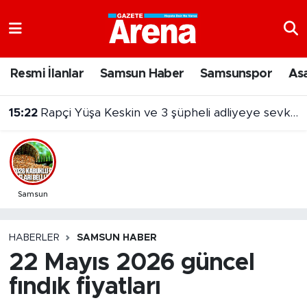
Nöbetçi Eczaneler
Resmi İlanlar
Samsun Haber
Samsunspor
As
15:22
Rapçi Yüşa Keskin ve 3 şüpheli adliyeye sevk edildi
Hava Durumu
14:48
Canik'te "Haydi Güle Oynaya Camiye Gel" Projesine yoğun ilgi
Samsun Namaz Vakitleri
Trafik Durumu
Süper Lig Puan Durumu ve Fikstür
Samsun
Tüm Manşetler
HABERLER
SAMSUN HABER
22 Mayıs 2026 güncel
Son Dakika Haberleri
fındık fiyatları
Haber Arşivi