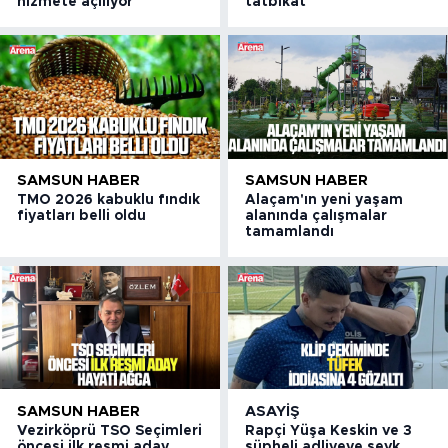
hizmete açılıyor
tatbikat
SAMSUN HABER
SAMSUN HABER
TMO 2026 kabuklu fındık
Alaçam'ın yeni yaşam
fiyatları belli oldu
alanında çalışmalar
tamamlandı
SAMSUN HABER
ASAYIŞ
Vezirköprü TSO Seçimleri
Rapçi Yüşa Keskin ve 3
öncesi ilk resmi aday
şüpheli adliyeye sevk