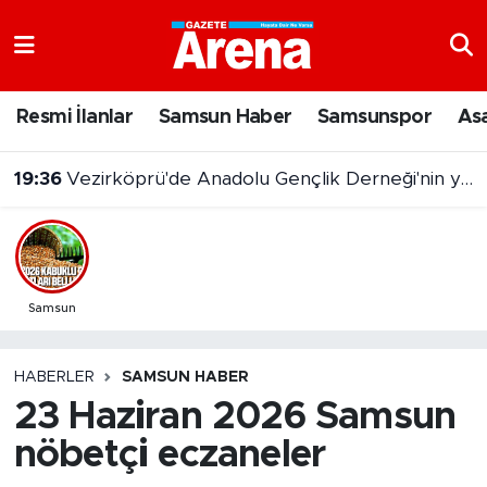
Nöbetçi Eczaneler
Resmi İlanlar
Samsun Haber
Samsunspor
As
Hava Durumu
19:36
Vezirköprü'de Anadolu Gençlik Derneği'nin yeni hizmet binası açıldı
Samsun Namaz Vakitleri
Trafik Durumu
Süper Lig Puan Durumu ve Fikstür
Samsun
Tüm Manşetler
HABERLER
SAMSUN HABER
23 Haziran 2026 Samsun
Son Dakika Haberleri
nöbetçi eczaneler
Haber Arşivi