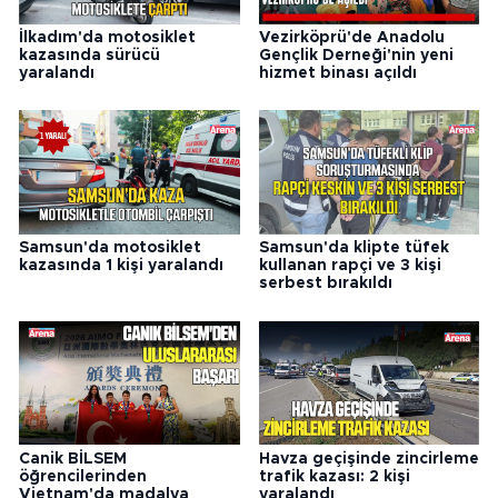
İlkadım'da motosiklet
Vezirköprü'de Anadolu
kazasında sürücü
Gençlik Derneği'nin yeni
yaralandı
hizmet binası açıldı
Samsun'da motosiklet
Samsun'da klipte tüfek
kazasında 1 kişi yaralandı
kullanan rapçi ve 3 kişi
serbest bırakıldı
Canik BİLSEM
Havza geçişinde zincirleme
öğrencilerinden
trafik kazası: 2 kişi
Vietnam'da madalya
yaralandı