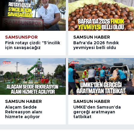
SAMSUNSPOR
SAMSUN HABER
Fink rotayı çizdi: "5'incilik
Bafra'da 2026 fındık
için savaşacağız
yevmiyesi belli oldu
SAMSUN HABER
SAMSUN HABER
Alaçam Sedde
UMKE'den Samsun'da
Rekreasyon alanı
gerçeği aratmayan
hizmete açılıyor
tatbikat