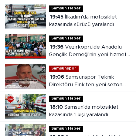
Samsun Haber
19:45
İlkadım'da motosiklet
kazasında sürücü yaralandı
Samsun Haber
19:36
Vezirköprü'de Anadolu
Gençlik Derneği'nin yeni hizmet
binası açıldı
Samsunspor
19:06
Samsunspor Teknik
Direktörü Fink'ten yeni sezon
mesajı
Samsun Haber
18:10
Samsun'da motosiklet
kazasında 1 kişi yaralandı
Samsun Haber