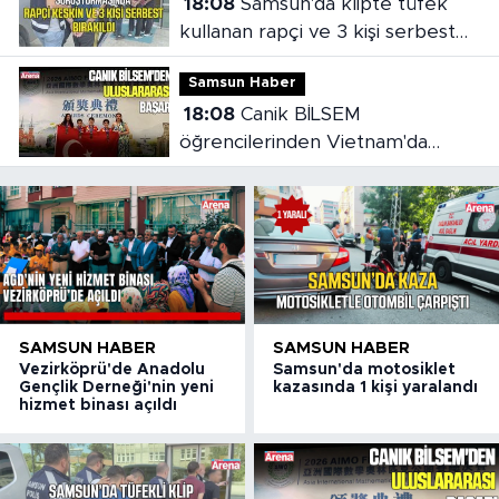
18:08
Samsun'da klipte tüfek
kullanan rapçi ve 3 kişi serbest
bırakıldı
Samsun Haber
18:08
Canik BİLSEM
öğrencilerinden Vietnam'da
madalya başarısı
SAMSUN HABER
SAMSUN HABER
Vezirköprü'de Anadolu
Samsun'da motosiklet
Gençlik Derneği'nin yeni
kazasında 1 kişi yaralandı
hizmet binası açıldı