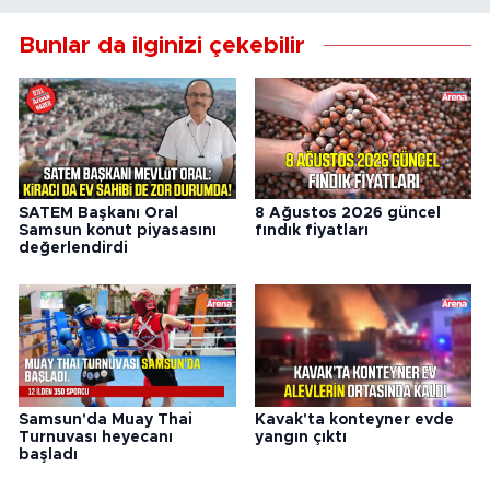
Bunlar da ilginizi çekebilir
SATEM Başkanı Oral
8 Ağustos 2026 güncel
Samsun konut piyasasını
fındık fiyatları
değerlendirdi
Samsun'da Muay Thai
Kavak'ta konteyner evde
Turnuvası heyecanı
yangın çıktı
başladı