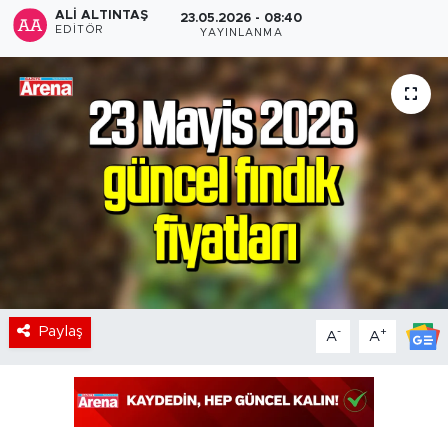
ALI ALTINTAŞ
23.05.2026 - 08:40
EDITÖR
YAYINLANMA
Paylaş
-
+
A
A