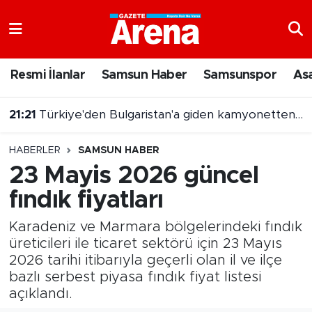
Nöbetçi Eczaneler
Resmi İlanlar
Samsun Haber
Samsunspor
As
Hava Durumu
21:21
Türkiye'den Bulgaristan'a giden kamyonetten 5 kilo altın çıktı
Samsun Namaz Vakitleri
21:03
7 Ağustos 2026 On Numara sonuçları açıklandı
HABERLER
SAMSUN HABER
Trafik Durumu
23 Mayis 2026 güncel
fındık fiyatları
Süper Lig Puan Durumu ve Fikstür
Karadeniz ve Marmara bölgelerindeki fındık
Tüm Manşetler
üreticileri ile ticaret sektörü için 23 Mayıs
2026 tarihi itibarıyla geçerli olan il ve ilçe
Son Dakika Haberleri
bazlı serbest piyasa fındık fiyat listesi
açıklandı.
Haber Arşivi