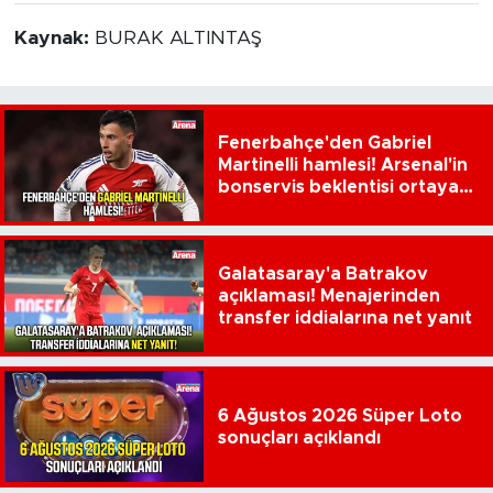
Kaynak:
BURAK ALTINTAŞ
Fenerbahçe'den Gabriel
Martinelli hamlesi! Arsenal'in
bonservis beklentisi ortaya
çıktı
Galatasaray'a Batrakov
açıklaması! Menajerinden
transfer iddialarına net yanıt
6 Ağustos 2026 Süper Loto
sonuçları açıklandı