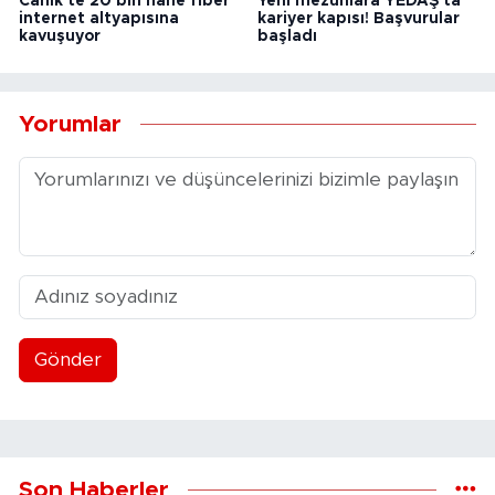
Canik'te 20 bin hane fiber
Yeni mezunlara YEDAŞ'ta
internet altyapısına
kariyer kapısı! Başvurular
kavuşuyor
başladı
Yorumlar
Gönder
Son Haberler