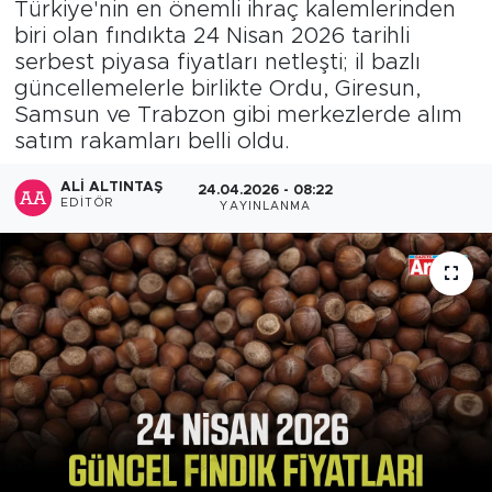
Türkiye'nin en önemli ihraç kalemlerinden
biri olan fındıkta 24 Nisan 2026 tarihli
serbest piyasa fiyatları netleşti; il bazlı
güncellemelerle birlikte Ordu, Giresun,
Samsun ve Trabzon gibi merkezlerde alım
satım rakamları belli oldu.
ALI ALTINTAŞ
24.04.2026 - 08:22
EDITÖR
YAYINLANMA