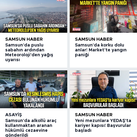
SAMSUN HABER
SAMSUN HABER
Samsun'da puslu
Samsun'da korku dolu
sabahın ardından
anlar! Market'te yangın
Meteoroloji'den yağış
paniği
uyarısı
ASAYIŞ
SAMSUN HABER
Samsun'da alkollü araç
Yeni mezunlara YEDAŞ'ta
kullanmaktan aranan
kariyer kapısı! Başvurular
hükümlü cezaevine
başladı
gönderildi