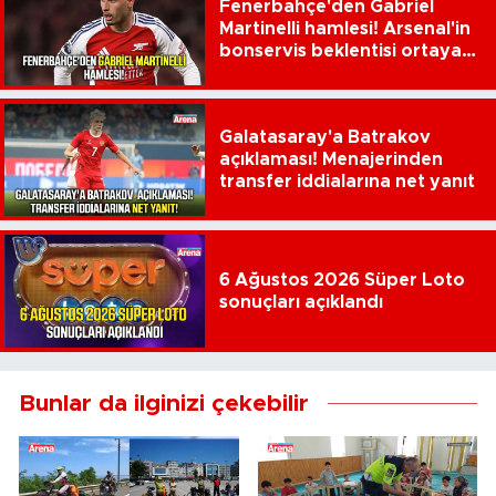
Fenerbahçe'den Gabriel
Martinelli hamlesi! Arsenal'in
bonservis beklentisi ortaya
çıktı
Galatasaray'a Batrakov
açıklaması! Menajerinden
transfer iddialarına net yanıt
6 Ağustos 2026 Süper Loto
sonuçları açıklandı
Bunlar da ilginizi çekebilir