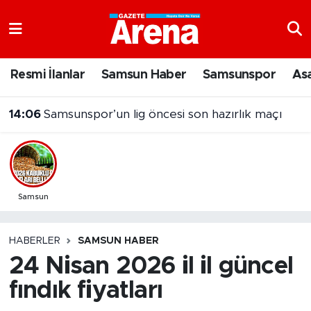
Nöbetçi Eczaneler
Resmi İlanlar
Samsun Haber
Samsunspor
As
Hava Durumu
14:06
Samsunspor’un lig öncesi son hazırlık maçı
Samsun Namaz Vakitleri
Trafik Durumu
Süper Lig Puan Durumu ve Fikstür
Samsun
Tüm Manşetler
HABERLER
SAMSUN HABER
24 Nisan 2026 il il güncel
Son Dakika Haberleri
fındık fiyatları
Haber Arşivi