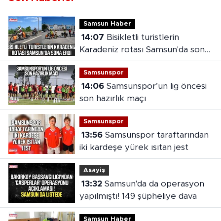
Samsun Haber
14:07
Bisikletli turistlerin
Karadeniz rotası Samsun'da sona
erdi
Samsunspor
14:06
Samsunspor’un lig öncesi
son hazırlık maçı
Samsunspor
13:56
Samsunspor taraftarından
iki kardeşe yürek ısıtan jest
Asayiş
13:32
Samsun'da da operasyon
yapılmıştı! 149 şüpheliye dava
Samsun Haber