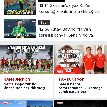
13:14
Samsun'da yaz Kur'an
kursu öğrencilerine trafik eğitimi
Spor
12:58
Altay Bayındır'ın yeni
adresi İspanya! Celta Vigo'ya
kiralandı
SAMSUNSPOR
SAMSUNSPOR
Samsunspor’un lig
Samsunspor
öncesi son hazırlık maçı
taraftarından iki kardeşe
yürek ısıtan jest