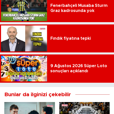
Fenerbahçeli Musaba Sturm
Graz kadrosunda yok
Fındık fiyatına tepki
9 Ağustos 2026 Süper Loto
sonuçları açıklandı
Bunlar da ilginizi çekebilir