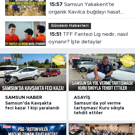
15:57
Samsun Yakakent'te
organik Kavılca buğdayı hasat
şenliği
Gündem Haberleri
15:51
TFF Fantezi Lig nedir, nasıl
oynanır? İşte detaylar
SAMSUN HABER
ASAYIŞ
Samsun’da Kavşakta
Samsun'da yol verme
feci kaza! 1 kişi yaralandı
tartışması! Kuru sıkıyla
tehdit ettiler