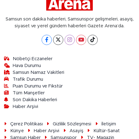
Samsun son dakika haberleri, Samsunspor gelişmeleri, asayiş,
siyaset ve yerel gündem haberleri Gazete Arena’da.
Nöbetçi Eczaneler
Hava Durumu
Samsun Namaz Vakitleri
Trafik Durumu
Puan Durumu ve Fikstür
Tüm Manşetler
Son Dakika Haberleri
Haber Arşivi
Çerez Politikası
Gizlilik Sözleşmesi
İletişim
Künye
Haber Arşivi
Asayiş
Kültür-Sanat
Samsun Haber
Samsunspor
TV- Magazin