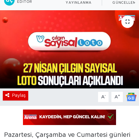
EDITÖR
YAYINLANMA
GÜNCELLEME
Paylaş
-
+
A
A
Pazartesi, Çarşamba ve Cumartesi günleri