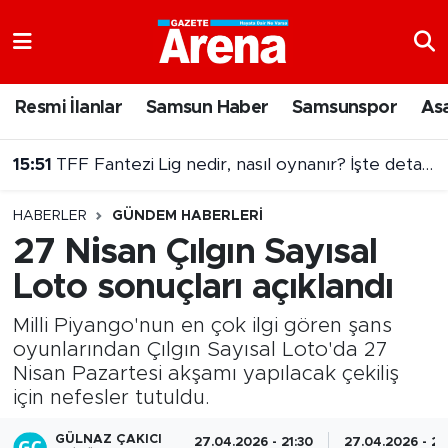
Nöbetçi Eczaneler
Resmi İlanlar
Samsun Haber
Samsunspor
As
Hava Durumu
15:51
TFF Fantezi Lig nedir, nasıl oynanır? İşte detaylar
Samsun Namaz Vakitleri
15:29
Otomotiv devi 26 yıl sonra Türkiye'ye dönüyor!
HABERLER
GÜNDEM HABERLERI
Trafik Durumu
27 Nisan Çılgın Sayısal
Loto sonuçları açıklandı
Süper Lig Puan Durumu ve Fikstür
Milli Piyango'nun en çok ilgi gören şans
Tüm Manşetler
oyunlarından Çılgın Sayısal Loto'da 27
Nisan Pazartesi akşamı yapılacak çekiliş
Son Dakika Haberleri
için nefesler tutuldu.
Haber Arşivi
GÜLNAZ ÇAKICI
27.04.2026 - 21:30
27.04.2026 - 22