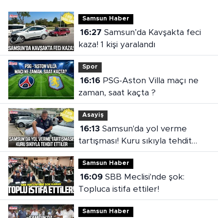
Samsun Haber
16:27
Samsun’da Kavşakta feci
kaza! 1 kişi yaralandı
Spor
16:16
PSG-Aston Villa maçı ne
zaman, saat kaçta ?
Asayiş
16:13
Samsun'da yol verme
tartışması! Kuru sıkıyla tehdit
ettiler
Samsun Haber
16:09
SBB Meclisi'nde şok:
Topluca istifa ettiler!
Samsun Haber