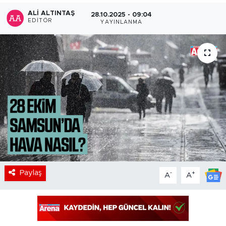
ALI ALTINTAŞ
28.10.2025 - 09:04
EDITÖR
YAYINLANMA
Paylaş
-
+
A
A