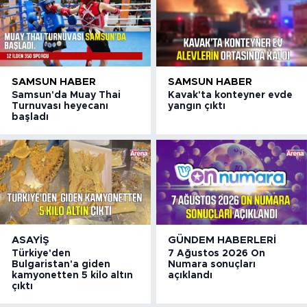
SAMSUN HABER
SAMSUN HABER
Samsun'da Muay Thai
Kavak'ta konteyner evde
Turnuvası heyecanı
yangın çıktı
başladı
ASAYIŞ
GÜNDEM HABERLERI
Türkiye'den
7 Ağustos 2026 On
Bulgaristan'a giden
Numara sonuçları
kamyonetten 5 kilo altın
açıklandı
çıktı