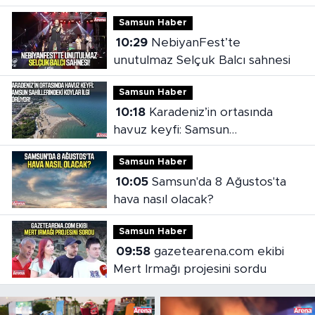
Samsun Haber
10:29
NebiyanFest’te
unutulmaz Selçuk Balcı sahnesi
Samsun Haber
10:18
Karadeniz’in ortasında
havuz keyfi: Samsun
sahillerindeki koylar ilgi görüyor
Samsun Haber
10:05
Samsun'da 8 Ağustos'ta
hava nasıl olacak?
Samsun Haber
09:58
gazetearena.com ekibi
Mert Irmağı projesini sordu