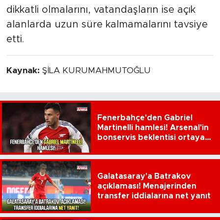
dikkatli olmalarını, vatandaşların ise açık
alanlarda uzun süre kalmamalarını tavsiye
etti.
Kaynak:
ŞİLA KURUMAHMUTOĞLU
Fenerbahçe'den Gabriel
Martinelli hamlesi! Arsenal'in
bonservis beklentisi ortaya
çıktı
Galatasaray'a Batrakov
açıklaması! Menajerinden
transfer iddialarına net yanıt