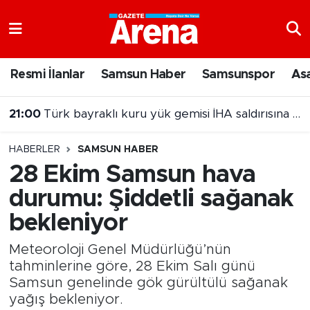
Nöbetçi Eczaneler
Resmi İlanlar
Samsun Haber
Samsunspor
As
Hava Durumu
21:00
Türk bayraklı kuru yük gemisi İHA saldırısına uğradı
Samsun Namaz Vakitleri
20:00
Samsun'da Nebiyan Fest Başladı
HABERLER
SAMSUN HABER
Trafik Durumu
28 Ekim Samsun hava
durumu: Şiddetli sağanak
Süper Lig Puan Durumu ve Fikstür
bekleniyor
Tüm Manşetler
Meteoroloji Genel Müdürlüğü’nün
Son Dakika Haberleri
tahminlerine göre, 28 Ekim Salı günü
Samsun genelinde gök gürültülü sağanak
yağış bekleniyor.
Haber Arşivi