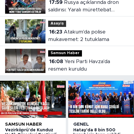
17:59
Rusya açıklarında dron
saldırısı: Yaralı mürettebat
Samsun'a getirildi
Asayiş
16:23
Atakum'da polise
mukavemet: 2 tutuklama
Samsun Haber
16:08
Yeni Parti Havza'da
resmen kuruldu
SAMSUN HABER
GENEL
Vezirköprü'de Kunduz
Hatay'da 8 bin 500