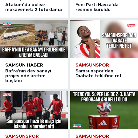
Atakum'da polise
Yeni Parti Havza'da
mukavemet: 2 tutuklama
resmen kuruldu
SAMSUN HABER
SAMSUNSPOR
Bafra'nın dev sanayi
Samsunspor'dan
projesinde üretim
Diabate teklifine ret
başladı
SAMSUNSPOR
SAMSUNSPOR