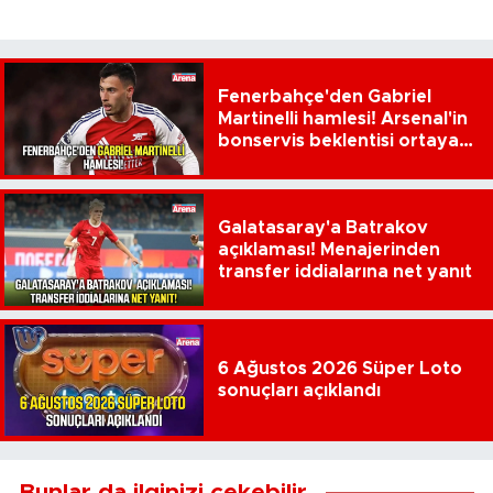
Fenerbahçe'den Gabriel
Martinelli hamlesi! Arsenal'in
bonservis beklentisi ortaya
çıktı
Galatasaray'a Batrakov
açıklaması! Menajerinden
transfer iddialarına net yanıt
6 Ağustos 2026 Süper Loto
sonuçları açıklandı
Bunlar da ilginizi çekebilir