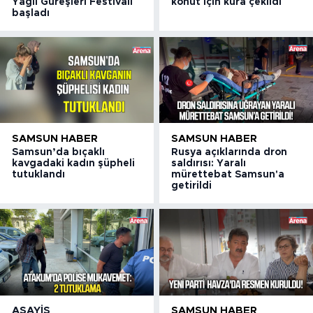
Yağlı Güreşleri Festivali
konut için kura çekildi
başladı
SAMSUN HABER
SAMSUN HABER
Samsun’da bıçaklı
Rusya açıklarında dron
kavgadaki kadın şüpheli
saldırısı: Yaralı
tutuklandı
mürettebat Samsun'a
getirildi
ASAYIŞ
SAMSUN HABER