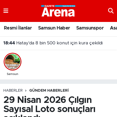
Nöbetçi Eczaneler
Resmi İlanlar
Samsun Haber
Samsunspor
As
Hava Durumu
18:44
Hatay'da 8 bin 500 konut için kura çekildi
Samsun Namaz Vakitleri
Trafik Durumu
Süper Lig Puan Durumu ve Fikstür
Samsun
Tüm Manşetler
HABERLER
GÜNDEM HABERLERI
29 Nisan 2026 Çılgın
Son Dakika Haberleri
Sayısal Loto sonuçları
Haber Arşivi