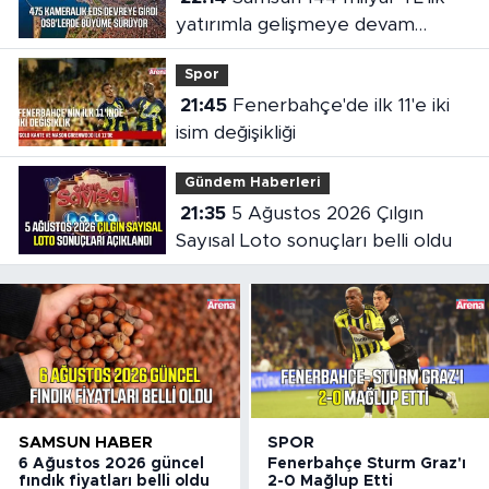
yatırımla gelişmeye devam
ediyor
Spor
21:45
Fenerbahçe'de ilk 11'e iki
isim değişikliği
Gündem Haberleri
21:35
5 Ağustos 2026 Çılgın
Sayısal Loto sonuçları belli oldu
SAMSUN HABER
SPOR
6 Ağustos 2026 güncel
Fenerbahçe Sturm Graz'ı
fındık fiyatları belli oldu
2-0 Mağlup Etti