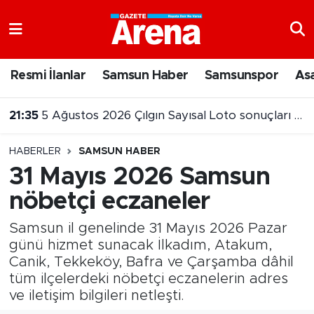
Nöbetçi Eczaneler
Resmi İlanlar
Samsun Haber
Samsunspor
As
21:35
5 Ağustos 2026 Çılgın Sayısal Loto sonuçları belli oldu
Hava Durumu
21:20
Muhammed Salah Trabzon'a vardı
Samsun Namaz Vakitleri
HABERLER
SAMSUN HABER
Trafik Durumu
31 Mayıs 2026 Samsun
nöbetçi eczaneler
Süper Lig Puan Durumu ve Fikstür
Samsun il genelinde 31 Mayıs 2026 Pazar
Tüm Manşetler
günü hizmet sunacak İlkadım, Atakum,
Canik, Tekkeköy, Bafra ve Çarşamba dâhil
Son Dakika Haberleri
tüm ilçelerdeki nöbetçi eczanelerin adres
ve iletişim bilgileri netleşti.
Haber Arşivi