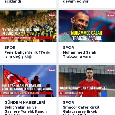
açıklandı
devam ediyor
SPOR
SPOR
Fenerbahçe'de ilk 11'e iki
Muhammed Salah
isim değişikliği
Trabzon'a vardı
GÜNDEM HABERLERI
SPOR
Şehit Yakınları ve
Smaçör Cafer Kirkit
Gazilere Yönelik Kanun
Galatasaray Erkek