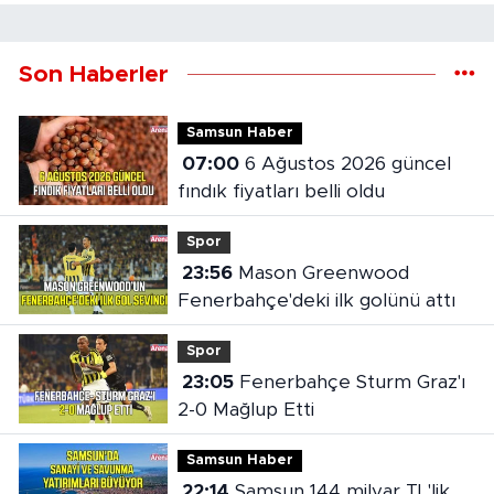
Son Haberler
Samsun Haber
07:00
6 Ağustos 2026 güncel
fındık fiyatları belli oldu
Spor
23:56
Mason Greenwood
Fenerbahçe'deki ilk golünü attı
Spor
23:05
Fenerbahçe Sturm Graz'ı
2-0 Mağlup Etti
Samsun Haber
22:14
Samsun 144 milyar TL'lik