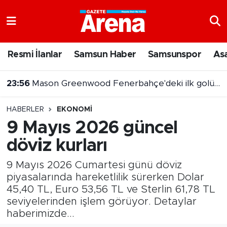
Nöbetçi Eczaneler
Resmi İlanlar
Samsun Haber
Samsunspor
As
Hava Durumu
23:56
Mason Greenwood Fenerbahçe'deki ilk golünü attı
Samsun Namaz Vakitleri
HABERLER
EKONOMI
Trafik Durumu
9 Mayıs 2026 güncel
döviz kurları
Süper Lig Puan Durumu ve Fikstür
9 Mayıs 2026 Cumartesi günü döviz
Tüm Manşetler
piyasalarında hareketlilik sürerken Dolar
45,40 TL, Euro 53,56 TL ve Sterlin 61,78 TL
Son Dakika Haberleri
seviyelerinden işlem görüyor. Detaylar
haberimizde...
Haber Arşivi