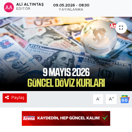
ALI ALTINTAŞ
09.05.2026 - 08:30
EDITÖR
YAYINLANMA
Paylaş
-
+
A
A