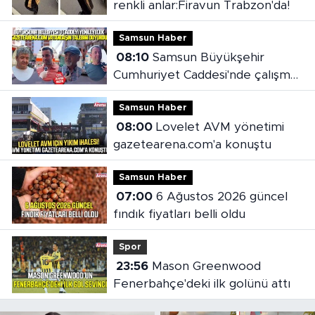
renkli anlar:Firavun Trabzon'da!
Samsun Haber
08:10
Samsun Büyükşehir
Cumhuriyet Caddesi'nde çalışma
başlattı
Samsun Haber
08:00
Lovelet AVM yönetimi
gazetearena.com'a konuştu
Samsun Haber
07:00
6 Ağustos 2026 güncel
fındık fiyatları belli oldu
Spor
23:56
Mason Greenwood
Fenerbahçe'deki ilk golünü attı