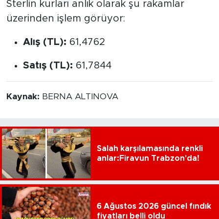
Sterlin kurları anlık olarak şu rakamlar
üzerinden işlem görüyor:
Alış (TL):
61,4762
Satış (TL):
61,7844
Kaynak:
BERNA ALTINOVA
Salah karşılamasında renkli
anlar:Firavun Trabzon'da!
6 Ağustos 2026 güncel fındık
fiyatları belli oldu