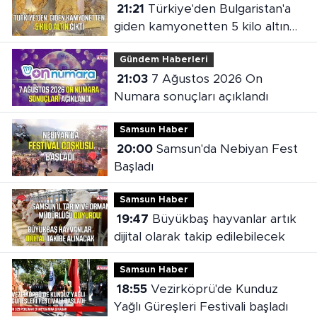
21:21
Türkiye'den Bulgaristan'a
giden kamyonetten 5 kilo altın
çıktı
Gündem Haberleri
21:03
7 Ağustos 2026 On
Numara sonuçları açıklandı
Samsun Haber
20:00
Samsun'da Nebiyan Fest
Başladı
Samsun Haber
19:47
Büyükbaş hayvanlar artık
dijital olarak takip edilebilecek
Samsun Haber
18:55
Vezirköprü'de Kunduz
Yağlı Güreşleri Festivali başladı