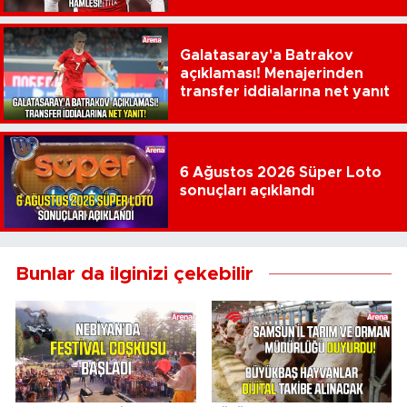
çıktı
Galatasaray'a Batrakov
açıklaması! Menajerinden
transfer iddialarına net yanıt
6 Ağustos 2026 Süper Loto
sonuçları açıklandı
Bunlar da ilginizi çekebilir