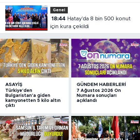
Genel
18:44
Hatay'da 8 bin 500 konut
için kura çekildi
ASAYIŞ
GÜNDEM HABERLERI
Türkiye'den
7 Ağustos 2026 On
Bulgaristan'a giden
Numara sonuçları
kamyonetten 5 kilo altın
açıklandı
çıktı