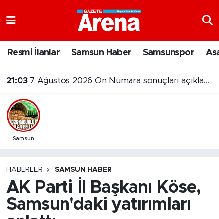
Nöbetçi Eczaneler
Resmi İlanlar
Samsun Haber
Samsunspor
As
Hava Durumu
21:03
7 Ağustos 2026 On Numara sonuçları açıklandı
Samsun Namaz Vakitleri
Trafik Durumu
Süper Lig Puan Durumu ve Fikstür
Samsun
Tüm Manşetler
HABERLER
SAMSUN HABER
AK Parti İl Başkanı Köse,
Son Dakika Haberleri
Samsun'daki yatırımları
Haber Arşivi