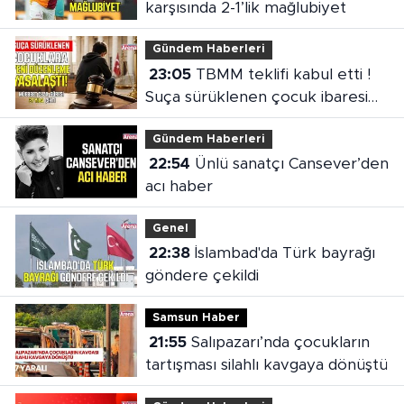
karşısında 2-1’lik mağlubiyet
Gündem Haberleri
23:05
TBMM teklifi kabul etti !
Suça sürüklenen çocuk ibaresi
değişti
Gündem Haberleri
22:54
Ünlü sanatçı Cansever’den
acı haber
Genel
22:38
İslambad'da Türk bayrağı
göndere çekildi
Samsun Haber
21:55
Salıpazarı’nda çocukların
tartışması silahlı kavgaya dönüştü