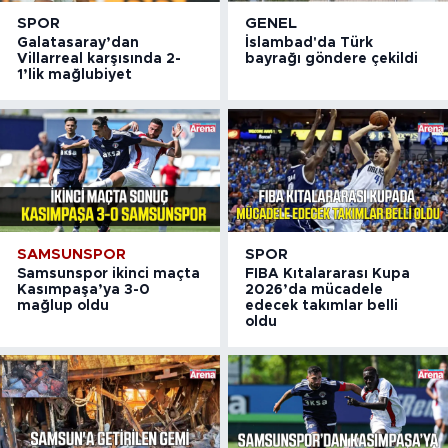
SPOR
GENEL
Galatasaray’dan
İslambad'da Türk
Villarreal karşısında 2-
bayrağı göndere çekildi
1’lik mağlubiyet
SAMSUNSPOR
SPOR
Samsunspor ikinci maçta
FIBA Kıtalararası Kupa
Kasımpaşa’ya 3-0
2026’da mücadele
mağlup oldu
edecek takımlar belli
oldu