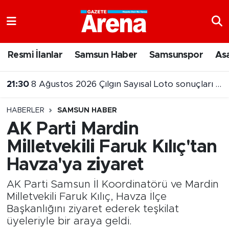
Nöbetçi Eczaneler
Resmi İlanlar
Samsun Haber
Samsunspor
As
Hava Durumu
21:30
8 Ağustos 2026 Çılgın Sayısal Loto sonuçları belli oldu
Samsun Namaz Vakitleri
HABERLER
SAMSUN HABER
Trafik Durumu
AK Parti Mardin
Milletvekili Faruk Kılıç'tan
Süper Lig Puan Durumu ve Fikstür
Havza'ya ziyaret
Tüm Manşetler
AK Parti Samsun İl Koordinatörü ve Mardin
Son Dakika Haberleri
Milletvekili Faruk Kılıç, Havza İlçe
Başkanlığını ziyaret ederek teşkilat
üyeleriyle bir araya geldi.
Haber Arşivi