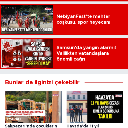
NebiyanFest’te mehter
coşkusu, spor heyecanı
Samsun'da yangın alarmı!
Valilikten vatandaşlara
önemli çağrı
Bunlar da ilginizi çekebilir
Salıpazarı’nda çocukların
Havzda'da 11 yıl