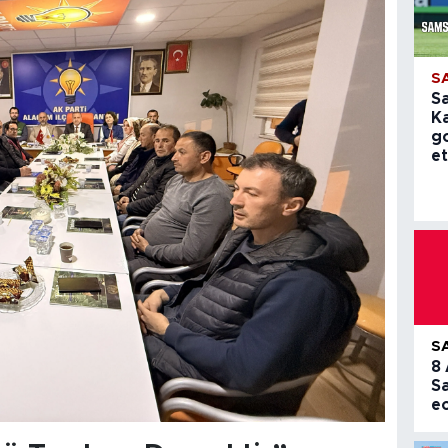
S
S
K
g
et
S
8
S
e