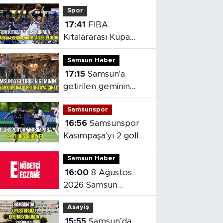
Spor
17:41
FIBA
Kıtalararası Kupa
2026’da mücadele
Samsun Haber
edecek takımlar
17:15
Samsun'a
belli oldu
getirilen geminin
hasarı ortaya çıktı
Samsunspor
16:56
Samsunspor
Kasımpaşa'yı 2 golle
mağlup etti
Samsun Haber
16:00
8 Ağustos
2026 Samsun
nöbetçi eczaneler
Asayiş
15:55
Samsun’da