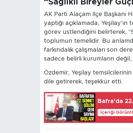
“Sağlıklı Bireyler G
AK Parti Alaçam İlçe Başkanı 
yaptığı açıklamada, Yeşilay’ın 
görev üstlendiğini belirterek, "S
toplumun temelidir. Bu anlamda
farkındalık çalışmaları son dere
sadece belirli kurumların değil
Özdemir, Yeşilay temsilcileri
dile getirerek, teşekkür etti.
Bafra’da 22.
İçeriği Görünt