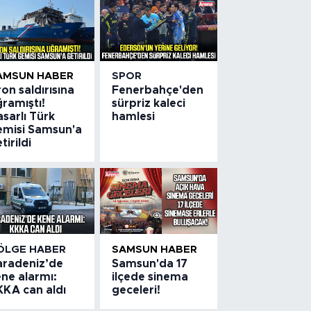
AMSUN HABER
SPOR
on saldırısına
Fenerbahçe'den
ramıştı!
sürpriz kaleci
sarlı Türk
hamlesi
emisi Samsun'a
tirildi
ÖLGE HABER
SAMSUN HABER
aradeniz’de
Samsun'da 17
ne alarmı:
ilçede sinema
KKA can aldı
geceleri!