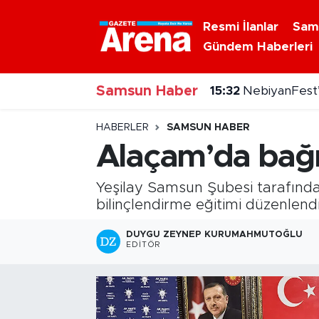
Resmi İlanlar
Sam
Gündem Haberleri
Nöbetçi Eczaneler
Samsun Haber
Hava Durumu
15:32
NebiyanFest’
Samsun Namaz Vakitleri
HABERLER
SAMSUN HABER
Alaçam’da bağı
Trafik Durumu
Yeşilay Samsun Şubesi tarafınd
Süper Lig Puan Durumu ve Fikstür
bilinçlendirme eğitimi düzenlendi
Tüm Manşetler
DUYGU ZEYNEP KURUMAHMUTOĞLU
EDITÖR
Son Dakika Haberleri
Haber Arşivi