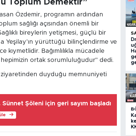
üçlü Toplum Demektir”
Hasan Özdemir, programın ardından
toplum sağlığı açısından önemli bir
ağlıklı bireylerin yetişmesi, güçlü bir
S
Dr
 Yeşilay’ın yürüttüğü bilinçlendirme ve
uğ
ce kıymetlidir. Bağımlılıkla mücadele
Ha
g
, hepimizin ortak sorumluluğudur" dedi.
ge
nin ziyaretinden duyduğu memnuniyeti
 Sünnet Şöleni için geri sayım başladı
B
üle
K
ke
K