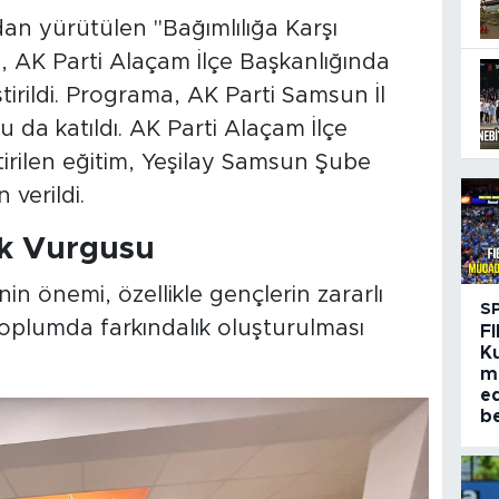
an yürütülen "Bağımlılığa Karşı
 AK Parti Alaçam İlçe Başkanlığında
tirildi. Programa, AK Parti Samsun İl
da katıldı. AK Parti Alaçam İlçe
tirilen eğitim, Yeşilay Samsun Şube
verildi.
ık Vurgusu
in önemi, özellikle gençlerin zararlı
S
toplumda farkındalık oluşturulması
FI
K
m
e
be