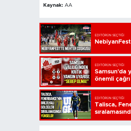
Kaynak:
AA
EDITÖRÜN SEÇTIĞI
NebiyanFest
EDITÖRÜN SEÇTIĞI
Samsun'da ya
önemli çağrı
EDITÖRÜN SEÇTIĞI
Talisca, Fen
sıralamasınd