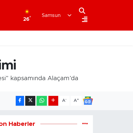
Samsun
°
26
imi
jesi” kapsamında Alaçam’da
-
+
A
A
on Haberler