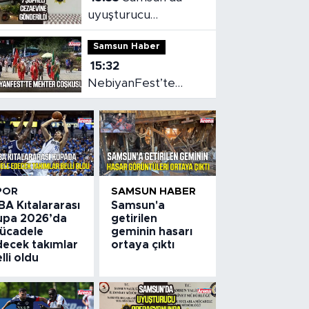
uyuşturucu
operasyonunda 7
Samsun Haber
şüpheli cezaevine
15:32
gönderildi
NebiyanFest’te
mehter coşkusu,
spor heyecanı
POR
SAMSUN HABER
BA Kıtalararası
Samsun'a
upa 2026’da
getirilen
ücadele
geminin hasarı
decek takımlar
ortaya çıktı
lli oldu