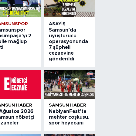
AMSUNSPOR
ASAYIŞ
amsunspor
Samsun’da
asımpaşa'yı 2
uyuşturucu
olle mağlup
operasyonunda
ti
7 şüpheli
cezaevine
gönderildi
AMSUN HABER
SAMSUN HABER
 Ağustos 2026
NebiyanFest’te
amsun nöbetçi
mehter coşkusu,
czaneler
spor heyecanı