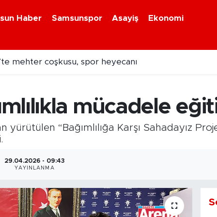
sun Haber
Samsunspor
Asayiş
Ekonomi
te mehter coşkusu, spor heyecanı
mlılıkla mücadele eğit
an yürütülen “Bağımlılığa Karşı Sahadayız Pro
.
29.04.2026 - 09:43
YAYINLANMA
S