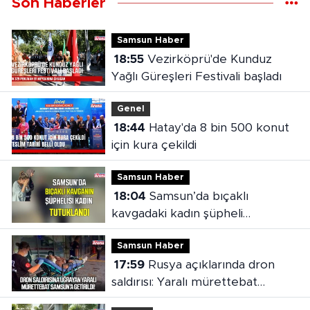
Son Haberler
Samsun Haber
18:55
Vezirköprü'de Kunduz
Yağlı Güreşleri Festivali başladı
Genel
18:44
Hatay'da 8 bin 500 konut
için kura çekildi
Samsun Haber
18:04
Samsun’da bıçaklı
kavgadaki kadın şüpheli
tutuklandı
Samsun Haber
17:59
Rusya açıklarında dron
saldırısı: Yaralı mürettebat
Samsun'a getirildi