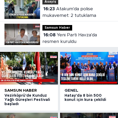
Asayiş
16:23
Atakum'da polise
mukavemet: 2 tutuklama
Samsun Haber
16:08
Yeni Parti Havza'da
resmen kuruldu
SAMSUN HABER
GENEL
Vezirköprü'de Kunduz
Hatay'da 8 bin 500
Yağlı Güreşleri Festivali
konut için kura çekildi
başladı