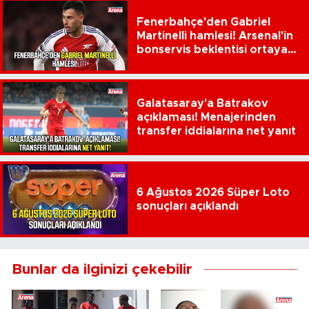
Fenerbahçe'den Gabriel
Martinelli hamlesi! Arsenal'in
bonservis beklentisi ortaya
çıktı
Galatasaray'a Batrakov
açıklaması! Menajerinden
transfer iddialarına net yanıt
6 Ağustos 2026 Süper Loto
sonuçları açıklandı
Bunlar da ilginizi çekebilir