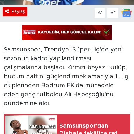
Paylaş
-
+
A
A
Samsunspor, Trendyol Süper Lig'de yeni
sezonun kadro yapılandırması
çalışmalarına başladı. Kırmızı-beyazlı kulüp,
hücum hattını güçlendirmek amacıyla 1. Lig
ekiplerinden Bodrum FK'da mücadele
eden genç futbolcu Ali Habeşoğlu'nu
gündemine aldı.
Samsunspor'dan
Diabate teklifine ret