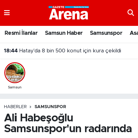
Nöbetçi Eczaneler
Resmi İlanlar
Samsun Haber
Samsunspor
As
Hava Durumu
18:44
Hatay'da 8 bin 500 konut için kura çekildi
Samsun Namaz Vakitleri
Trafik Durumu
Süper Lig Puan Durumu ve Fikstür
Samsun
Tüm Manşetler
HABERLER
SAMSUNSPOR
Ali Habeşoğlu
Son Dakika Haberleri
Samsunspor'un radarında
Haber Arşivi