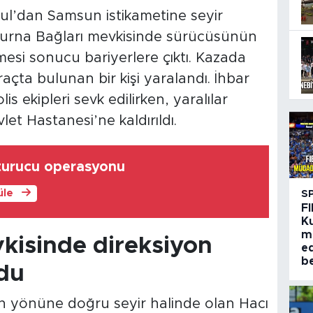
ul’dan Samsun istikametine seyir
, Turna Bağları mevkisinde sürücüsünün
mesi sonucu bariyerlere çıktı. Kazada
çta bulunan bir kişi yaralandı. İhbar
is ekipleri sevk edilirken, yaralılar
t Hastanesi’ne kaldırıldı.
şturucu operasyonu
üle
S
FI
K
m
kisinde direksiyon
e
be
du
n yönüne doğru seyir halinde olan Hacı