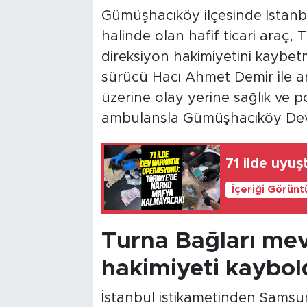
Gümüşhacıköy ilçesinde İstanb
halinde olan hafif ticari araç
direksiyon hakimiyetini kaybet
sürücü Hacı Ahmet Demir ile ara
üzerine olay yerine sağlık ve pol
ambulansla Gümüşhacıköy Devle
71 ilde uyu
İçeriği Görünt
Turna Bağları mev
hakimiyeti kaybol
İstanbul istikametinden Samsu