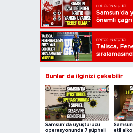
EDITÖRÜN SEÇTIĞI
Samsun'da ya
önemli çağrı
EDITÖRÜN SEÇTIĞI
Talisca, Fen
sıralamasınd
Bunlar da ilginizi çekebilir
Samsun’da uyuşturucu
Samsun'd
operasyonunda 7 şüpheli
etil alko