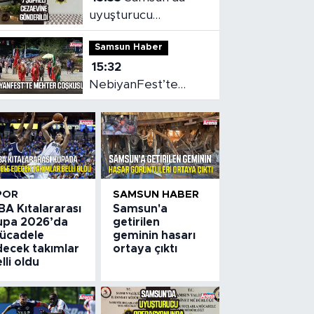
uyuşturucu
operasyonunda 7
Samsun Haber
şüpheli cezaevine
15:32
gönderildi
NebiyanFest’te
mehter coşkusu,
spor heyecanı
POR
SAMSUN HABER
BA Kıtalararası
Samsun'a
upa 2026’da
getirilen
ücadele
geminin hasarı
decek takımlar
ortaya çıktı
lli oldu