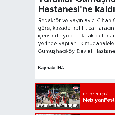
Hastanesi'ne kaldı
Redaktör ve yayınlayıcı Cihan 
göre, kazada hafif ticari arac
içerisinde yolcu olarak bulunan b
yerinde yapılan ilk müdahalele
Gümüşhacıköy Devlet Hastanesi’n
Kaynak:
İHA
EDITÖRÜN SEÇTIĞI
NebiyanFest