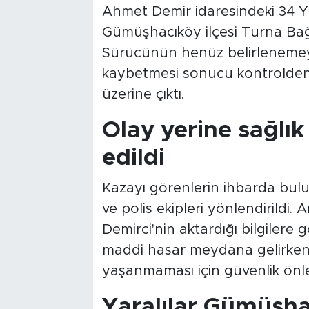
Ahmet Demir idaresindeki 34 YKD
Gümüşhacıköy ilçesi Turna Bağl
Sürücünün henüz belirlenemeye
kaybetmesi sonucu kontrolden ç
üzerine çıktı.
Olay yerine sağlık 
edildi
Kazayı görenlerin ihbarda bulun
ve polis ekipleri yönlendirildi
Demirci'nin aktardığı bilgilere 
maddi hasar meydana gelirken, 
yaşanmaması için güvenlik önlem
Yaralılar Gümüşha