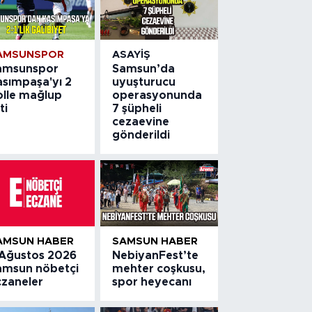
AMSUNSPOR
ASAYIŞ
amsunspor
Samsun’da
asımpaşa'yı 2
uyuşturucu
olle mağlup
operasyonunda
ti
7 şüpheli
cezaevine
gönderildi
AMSUN HABER
SAMSUN HABER
 Ağustos 2026
NebiyanFest’te
amsun nöbetçi
mehter coşkusu,
czaneler
spor heyecanı