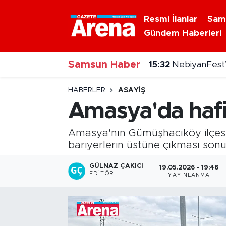
Resmi İlanlar
Sam
Gündem Haberleri
Nöbetçi Eczaneler
Samsun Haber
Hava Durumu
15:32
NebiyanFest’
Samsun Namaz Vakitleri
HABERLER
ASAYIŞ
Amasya'da hafif 
Trafik Durumu
Amasya'nın Gümüşhacıköy ilçesind
Süper Lig Puan Durumu ve Fikstür
bariyerlerin üstüne çıkması son
Tüm Manşetler
GÜLNAZ ÇAKICI
19.05.2026 - 19:46
EDITÖR
YAYINLANMA
Son Dakika Haberleri
Haber Arşivi