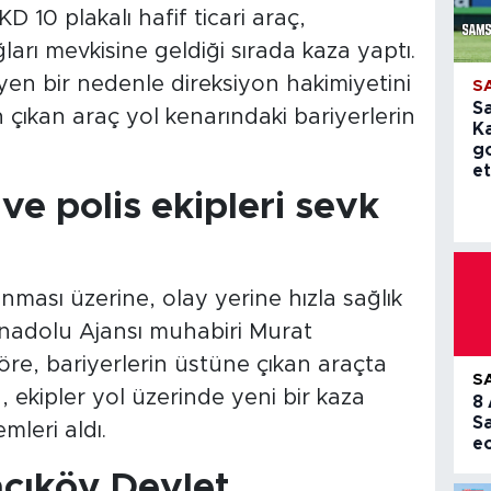
 10 plakalı hafif ticari araç,
arı mevkisine geldiği sırada kaza yaptı.
n bir nedenle direksiyon hakimiyetini
S
S
ıkan araç yol kenarındaki bariyerlerin
K
g
et
ve polis ekipleri sevk
ması üzerine, olay yerine hızla sağlık
. Anadolu Ajansı muhabiri Murat
göre, bariyerlerin üstüne çıkan araçta
S
ekipler yol üzerinde yeni bir kaza
8
S
leri aldı.
e
cıköy Devlet