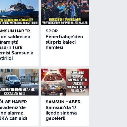
AMSUN HABER
SPOR
on saldırısına
Fenerbahçe'den
ramıştı!
sürpriz kaleci
sarlı Türk
hamlesi
emisi Samsun'a
tirildi
ÖLGE HABER
SAMSUN HABER
aradeniz’de
Samsun'da 17
ne alarmı:
ilçede sinema
KKA can aldı
geceleri!