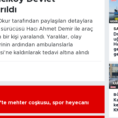
rıldı
Okur tarafından paylaşılan detaylara
ın sürücüsü Hacı Ahmet Demir ile araç
S
Dr
ir kişi yaralandı. Yaralılar, olay
uğ
rinin ardından ambulanslarla
Ha
g
e kaldırılarak tedavi altına alındı
ge
B
K
’te mehter coşkusu, spor heyecanı
ke
K