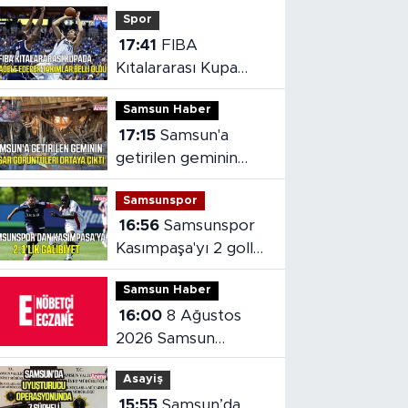
Spor
17:41
FIBA
Kıtalararası Kupa
2026’da mücadele
Samsun Haber
edecek takımlar
17:15
Samsun'a
belli oldu
getirilen geminin
hasarı ortaya çıktı
Samsunspor
16:56
Samsunspor
Kasımpaşa'yı 2 golle
mağlup etti
Samsun Haber
16:00
8 Ağustos
2026 Samsun
nöbetçi eczaneler
Asayiş
15:55
Samsun’da