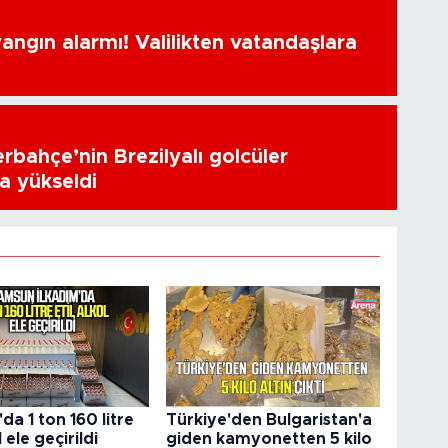
ngın alarmı! Valilikten vatandaşlara
erbahçe’nin Brezilyalı golcüler
a yükseldi
a 1 ton 160 litre
Türkiye'den Bulgaristan'a
l ele geçirildi
giden kamyonetten 5 kilo