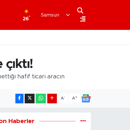
Samsun
°
26
çıktı!
iği hafif ticari aracın
-
+
A
A
on Haberler