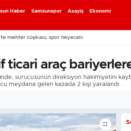
sun Haber
Samsunspor
Asayiş
Ekonomi
te mehter coşkusu, spor heyecanı
ticari araç bariyerlere 
e, sürücüsünün direksiyon hakimiyetini kaybett
ucu meydana gelen kazada 2 kişi yaralandı.
S