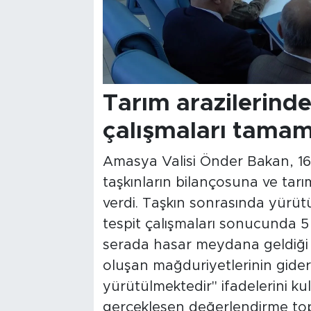
Tarım arazilerinde
çalışmaları tamam
Amasya Valisi Önder Bakan, 16
taşkınların bilançosuna ve tarım
verdi. Taşkın sonrasında yürüt
tespit çalışmaları sonucunda 5 
serada hasar meydana geldiği t
oluşan mağduriyetlerinin gideril
yürütülmektedir" ifadelerini k
gerçekleşen değerlendirme to