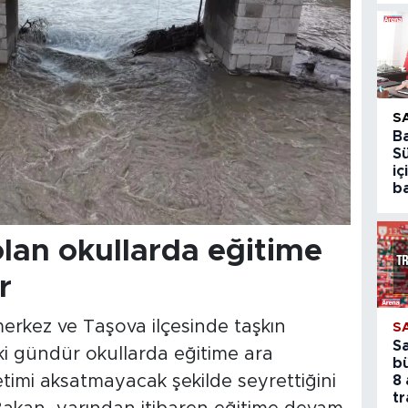
S
B
S
iç
ba
olan okullarda eğitime
r
merkez ve Taşova ilçesinde taşkın
S
S
i gündür okullarda eğitime ara
b
etimi aksatmayacak şekilde seyrettiğini
8 
tr