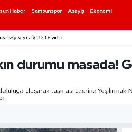
sun Haber
Samsunspor
Asayiş
Ekonomi
 Lukaku sesleri! Transfer için bonservis engeli
kın durumu masada! G
doluluğa ulaşarak taşması üzerine Yeşilırmak Ne
dı.