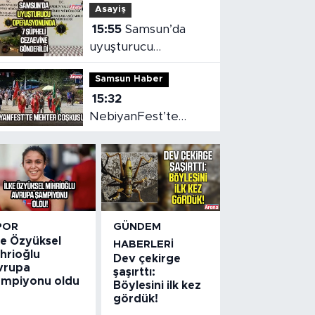
Asayiş
15:55
Samsun’da
uyuşturucu
operasyonunda 7
Samsun Haber
şüpheli cezaevine
15:32
gönderildi
NebiyanFest’te
mehter coşkusu,
spor heyecanı
POR
GÜNDEM
ke Özyüksel
HABERLERI
hrioğlu
Dev çekirge
vrupa
şaşırttı:
ampiyonu oldu
Böylesini ilk kez
gördük!