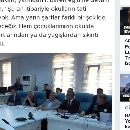
Bakan, yarından itibaren eğitime devam
 "Şu an itibariyle okulların tatil
k. Ama yarın şartlar farklı bir şekilde
eceğiz. Hem çocuklarımızın okulda
tlarından ya da yağışlardan sıkıntı
S
i.
F
Lu
Tr
bo
G
H
Y
k