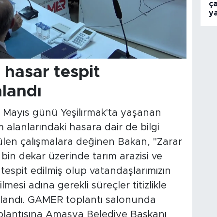
ça
ya
 hasar tespit
landı
 Mayıs günü Yeşilırmak'ta yaşanan
 alanlarındaki hasara dair de bilgi
ülen çalışmalara değinen Bakan, "Zarar
bin dekar üzerinde tarım arazisi ve
espit edilmiş olup vatandaşlarımızın
mesi adına gerekli süreçler titizlikle
ullandı. GAMER toplantı salonunda
plantısına Amasya Belediye Başkanı