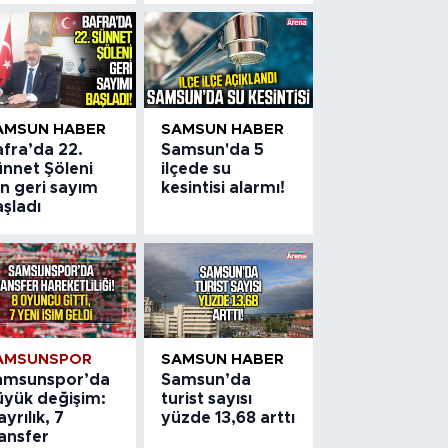
AMSUN HABER
SAMSUN HABER
afra’da 22.
Samsun'da 5
ünnet Şöleni
ilçede su
in geri sayım
kesintisi alarmı!
şladı
AMSUNSPOR
SAMSUN HABER
amsunspor’da
Samsun’da
üyük değişim:
turist sayısı
ayrılık, 7
yüzde 13,68 arttı
ansfer