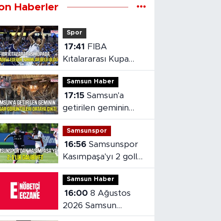
on Haberler
Spor
17:41
FIBA
Kıtalararası Kupa
2026’da mücadele
Samsun Haber
edecek takımlar
17:15
Samsun'a
belli oldu
getirilen geminin
hasarı ortaya çıktı
Samsunspor
16:56
Samsunspor
Kasımpaşa'yı 2 golle
mağlup etti
Samsun Haber
16:00
8 Ağustos
2026 Samsun
nöbetçi eczaneler