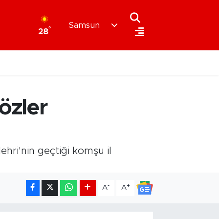
Samsun
°
28
özler
hri'nin geçtiği komşu il
-
+
A
A