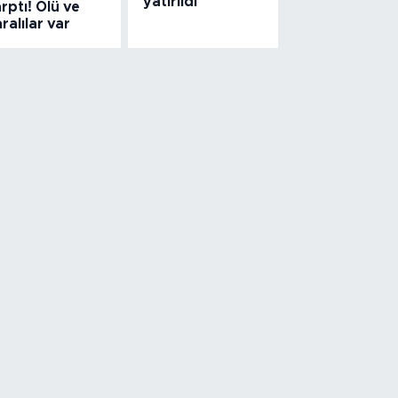
yatırıldı
rptı! Ölü ve
ralılar var