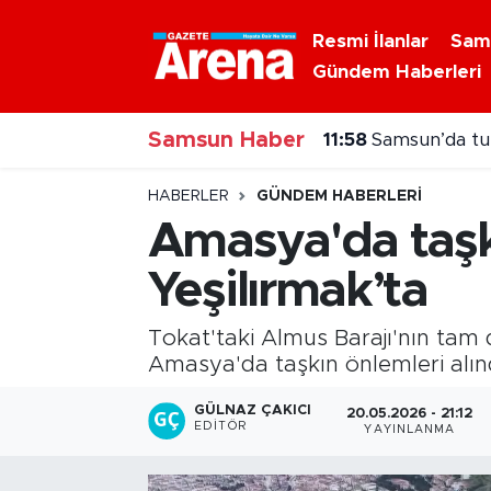
Resmi İlanlar
Sam
Gündem Haberleri
Nöbetçi Eczaneler
Samsun Haber
Hava Durumu
11:57
Fenerbahçe'de
Samsun Namaz Vakitleri
HABERLER
GÜNDEM HABERLERI
Amasya'da taş
Trafik Durumu
Yeşilırmak’ta
Süper Lig Puan Durumu ve Fikstür
Tokat'taki Almus Barajı'nın tam 
Tüm Manşetler
Amasya'da taşkın önlemleri alın
GÜLNAZ ÇAKICI
20.05.2026 - 21:12
Son Dakika Haberleri
EDITÖR
YAYINLANMA
Haber Arşivi