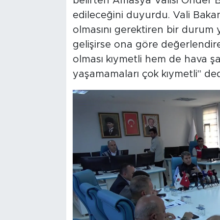
belirten Amasya Valisi Önder 
edileceğini duyurdu. Vali Bakan,
olmasını gerektiren bir durum yo
gelişirse ona göre değerlendir
olması kıymetli hem de hava şar
yaşamamaları çok kıymetli" ded