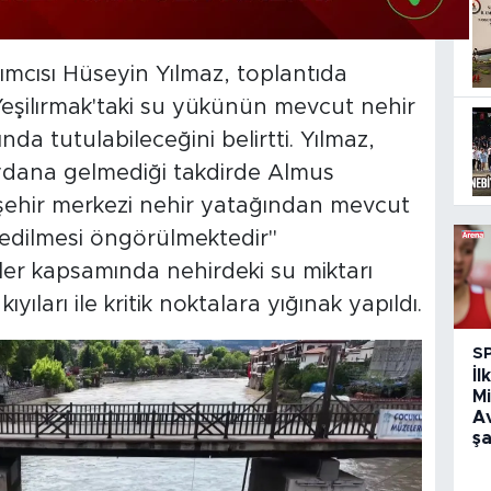
cısı Hüseyin Yılmaz, toplantıda
 Yeşilırmak'taki su yükünün mevcut nehir
nda tutulabileceğini belirtti. Yılmaz,
eydana gelmediği takdirde Almus
şehir merkezi nehir yatağından mevcut
 edilmesi öngörülmektedir"
er kapsamında nehirdeki su miktarı
ıları ile kritik noktalara yığınak yapıldı.
S
İl
Mi
A
ş