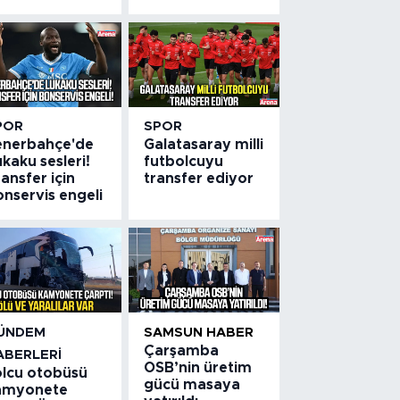
POR
SPOR
enerbahçe'de
Galatasaray milli
kaku sesleri!
futbolcuyu
ansfer için
transfer ediyor
nservis engeli
ÜNDEM
SAMSUN HABER
Çarşamba
ABERLERI
OSB’nin üretim
olcu otobüsü
gücü masaya
amyonete