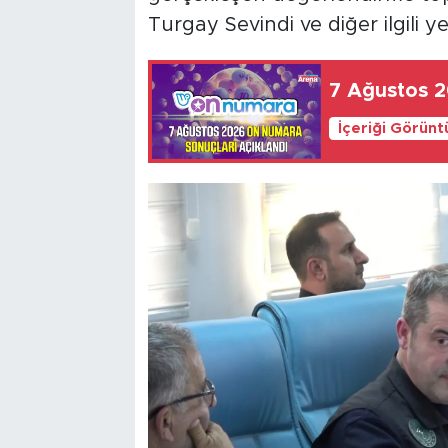
Turgay Sevindi ve diğer ilgili yet
7 Ağustos 2
İçeriği Görünt