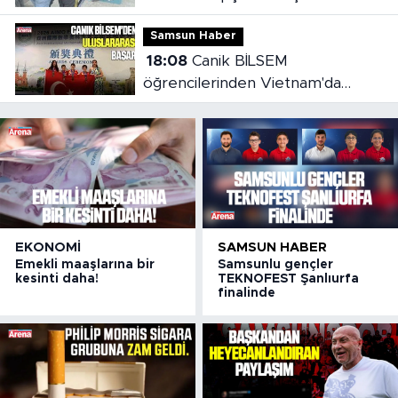
bırakıldı
Samsun Haber
18:08
Canik BİLSEM
öğrencilerinden Vietnam'da
madalya başarısı
EKONOMI
SAMSUN HABER
Emekli maaşlarına bir
Samsunlu gençler
kesinti daha!
TEKNOFEST Şanlıurfa
finalinde