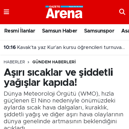
Nöbetçi Eczaneler
Resmi İlanlar
Samsun Haber
Samsunspor
As
Hava Durumu
10:16
Kavak'ta yaz Kur'an kursu öğrencileri turnuvada buluştu
Samsun Namaz Vakitleri
10:15
Samsun'da o ilçelerde uyuşturucu operasyonu
HABERLER
GÜNDEM HABERLERI
Trafik Durumu
Aşırı sıcaklar ve şiddetli
yağışlar kapıda!
Süper Lig Puan Durumu ve Fikstür
Dünya Meteoroloji Örgütü (WMO), hızla
Tüm Manşetler
güçlenen El Nino nedeniyle önümüzdeki
aylarda sıcak hava dalgaları, kuraklık,
Son Dakika Haberleri
şiddetli yağış ve diğer aşırı hava olaylarının
dünya genelinde artmasının beklendiğini
Haber Arşivi
açıkladı.