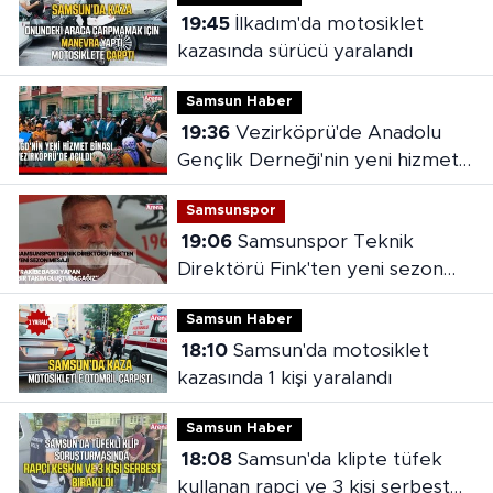
19:45
İlkadım'da motosiklet
kazasında sürücü yaralandı
Samsun Haber
19:36
Vezirköprü'de Anadolu
Gençlik Derneği'nin yeni hizmet
binası açıldı
Samsunspor
19:06
Samsunspor Teknik
Direktörü Fink'ten yeni sezon
mesajı
Samsun Haber
18:10
Samsun'da motosiklet
kazasında 1 kişi yaralandı
Samsun Haber
18:08
Samsun'da klipte tüfek
kullanan rapçi ve 3 kişi serbest