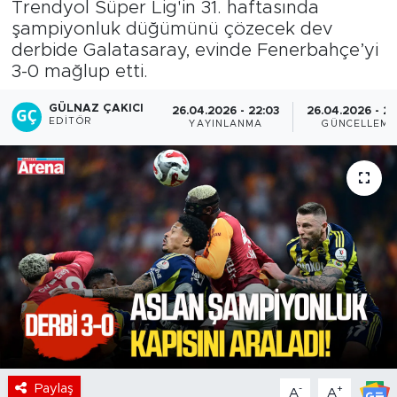
Trendyol Süper Lig'in 31. haftasında
şampiyonluk düğümünü çözecek dev
derbide Galatasaray, evinde Fenerbahçe’yi
3-0 mağlup etti.
GÜLNAZ ÇAKICI
26.04.2026 - 22:03
26.04.2026 - 22
EDITÖR
YAYINLANMA
GÜNCELLEME
Paylaş
-
+
A
A