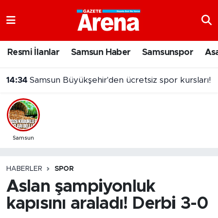
Nöbetçi Eczaneler
Resmi İlanlar
Samsun Haber
Samsunspor
As
Hava Durumu
14:34
Samsun Büyükşehir'den ücretsiz spor kursları!
Samsun Namaz Vakitleri
Trafik Durumu
Süper Lig Puan Durumu ve Fikstür
Samsun
Tüm Manşetler
HABERLER
SPOR
Aslan şampiyonluk
Son Dakika Haberleri
kapısını araladı! Derbi 3-0
Haber Arşivi