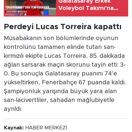
Galatasaray Erkek
Voleybol Takımı'na
katıldı
Perdeyi Lucas Torreira kapattı
Müsabakanın son bölümlerinde oyunun
kontrolünü tamamen elinde tutan sarı-
kırmızılı ekipte Lucas Torreira, 85. dakikada
ağları sarsarak maçın skorunu tayin etti: 3-
0. Bu sonuçla Galatasaray puanını 74’e
yükseltirken, Fenerbahçe 67 puanda kaldı.
Şampiyonluk yarışında büyük yara alan
sarı-lacivertliler, sahadan mağlubiyetle
ayrıldı.
Kaynak:
HABER MERKEZİ