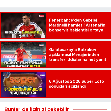
Fenerbahçe'den Gabriel
Martinelli hamlesi! Arsenal'in
bonservis beklentisi ortaya
çıktı
Galatasaray'a Batrakov
açıklaması! Menajerinden
transfer iddialarına net yanıt
6 Ağustos 2026 Süper Loto
sonuçları açıklandı
Bunlar da ilginizi çekebilir