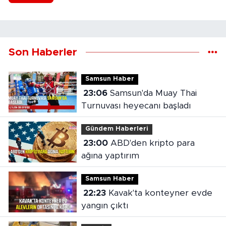
Son Haberler
Samsun Haber
23:06
Samsun'da Muay Thai
Turnuvası heyecanı başladı
Gündem Haberleri
23:00
ABD'den kripto para
ağına yaptırım
Samsun Haber
22:23
Kavak'ta konteyner evde
yangın çıktı