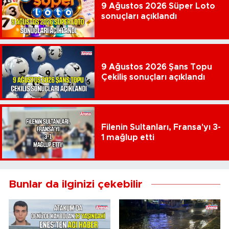
9 Ağustos 2026 Süper Loto
sonuçları açıklandı
9 Ağustos 2026 Şans Topu
Çekiliş sonuçları açıklandı
Filenin Sultanları, Fransa'yı 3-
1 mağlup etti
Bunlar da ilginizi çekebilir