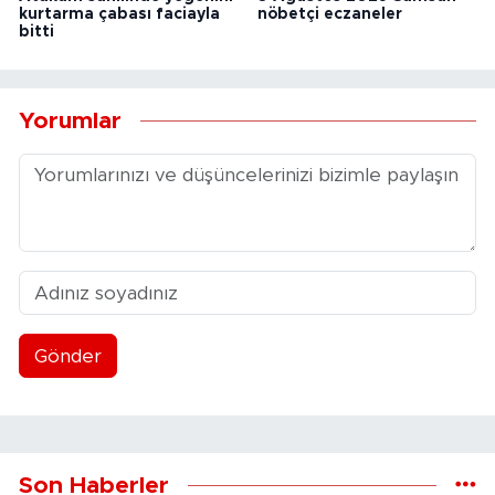
kurtarma çabası faciayla
nöbetçi eczaneler
bitti
Yorumlar
Gönder
Son Haberler