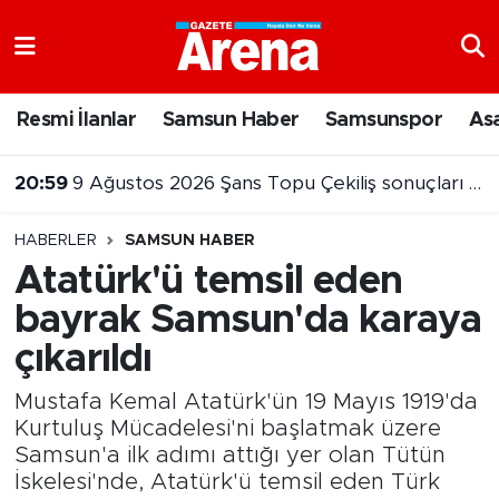
Nöbetçi Eczaneler
Resmi İlanlar
Samsun Haber
Samsunspor
As
Hava Durumu
20:10
Atakum sahilinde yeğenini kurtarma çabası faciayla bitti
Samsun Namaz Vakitleri
HABERLER
SAMSUN HABER
Trafik Durumu
Atatürk'ü temsil eden
bayrak Samsun'da karaya
Süper Lig Puan Durumu ve Fikstür
çıkarıldı
Tüm Manşetler
Mustafa Kemal Atatürk'ün 19 Mayıs 1919'da
Son Dakika Haberleri
Kurtuluş Mücadelesi'ni başlatmak üzere
Samsun'a ilk adımı attığı yer olan Tütün
İskelesi'nde, Atatürk'ü temsil eden Türk
Haber Arşivi