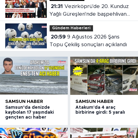
21:31
Vezirköprü'de 20. Kunduz
Yağlı Güreşleri'nde başpehlivan
belli oldu
Gündem Haberleri
20:59
9 Ağustos 2026 Şans
Topu Çekiliş sonuçları açıklandı
SAMSUN HABER
SAMSUN HABER
Samsun’da denizde
Atakum'da 4 araç
kaybolan 17 yaşındaki
birbirine girdi: 5 yaralı
gençten acı haber