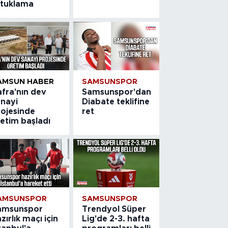
utuklama
AMSUN HABER
SAMSUNSPOR
afra'nın dev
Samsunspor'dan
anayi
Diabate teklifine
rojesinde
ret
etim başladı
AMSUNSPOR
SAMSUNSPOR
amsunspor
Trendyol Süper
zırlık maçı için
Lig'de 2-3. hafta