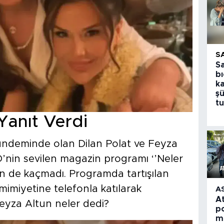
S
S
bı
k
şü
tu
 Yanıt Verdi
ündeminde olan Dilan Polat ve Feyza
D’nin sevilen magazin programı ‘’Neler
n de kaçmadı. Programda tartışılan
mimiyetine telefonla katılarak
A
A
 Feyza Altun neler dedi?
po
m