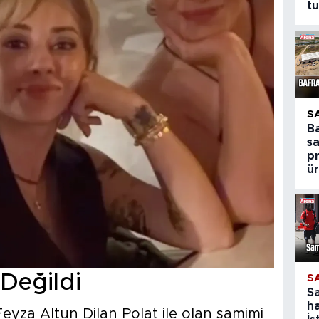
t
S
B
s
p
ür
 Değildi
S
S
ha
Feyza Altun Dilan Polat ile olan samimi