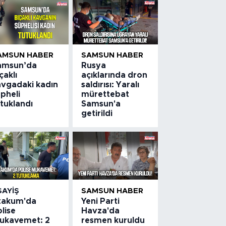
AMSUN HABER
SAMSUN HABER
amsun’da
Rusya
çaklı
açıklarında dron
avgadaki kadın
saldırısı: Yaralı
pheli
mürettebat
tuklandı
Samsun'a
getirildi
SAYIŞ
SAMSUN HABER
takum'da
Yeni Parti
lise
Havza'da
ukavemet: 2
resmen kuruldu