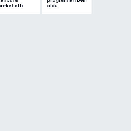
tanbul'a
programları belli
reket etti
oldu