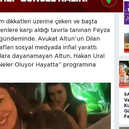
tüm dikkatleri üzerine çeken ve başta
nlere karşı aldığı tavırla tanınan Feyza
 gündeminde. Avukat Altun’un Dilan
fları sosyal medyada infial yarattı.
mlara dayanamayan Altun, Hakan Ural
“Neler Oluyor Hayatta” programına
S
V
K
Gü
Fe