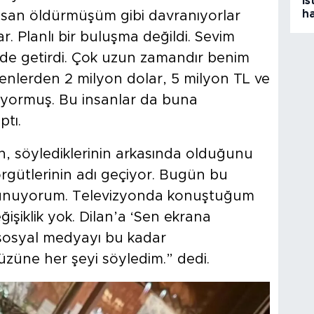
İs
ha
“İnsan öldürmüşüm gibi davranıyorlar
r. Planlı bir buluşma değildi. Sevim
 ki de getirdi. Çok uzun zamandır benim
enlerden 2 milyon dolar, 5 milyon TL ve
niyormuş. Bu insanlar da buna
ptı.
 söylediklerinin arkasında olduğunu
rgütlerinin adı geçiyor. Bugün bu
unuyorum. Televizyonda konuştuğum
işiklik yok. Dilan’a ‘Sen ekrana
 sosyal medyayı bu kadar
üzüne her şeyi söyledim.” dedi.