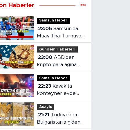
on Haberler
Samsun Haber
23:06
Samsun'da
Muay Thai Turnuvası
heyecanı başladı
Gündem Haberleri
23:00
ABD'den
kripto para ağına
yaptırım
Samsun Haber
22:23
Kavak'ta
konteyner evde
yangın çıktı
Asayiş
21:21
Türkiye'den
Bulgaristan'a giden
kamyonetten 5 kilo