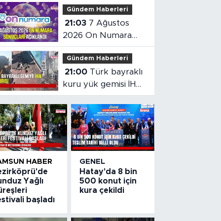
Gündem Haberleri
altın çıktı
21:03
7 Ağustos
2026 On Numara
sonuçları açıklandı
Gündem Haberleri
21:00
Türk bayraklı
kuru yük gemisi İHA
saldırısına uğradı
AMSUN HABER
GENEL
ezirköprü'de
Hatay'da 8 bin
unduz Yağlı
500 konut için
reşleri
kura çekildi
stivali başladı