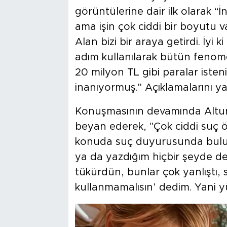
görüntülerine dair ilk olarak 
ama işin çok ciddi bir boyutu va
Alan bizi bir araya getirdi. İyi
adım kullanılarak bütün fenom
20 milyon TL gibi paralar iste
inanıyormuş." Açıklamalarını ya
Konuşmasının devamında Altun,
beyan ederek, "Çok ciddi suç ö
konuda suç duyurusunda bul
ya da yazdığım hiçbir şeyde değ
tükürdün, bunlar çok yanlıştı,
kullanmamalısın’ dedim. Yani y