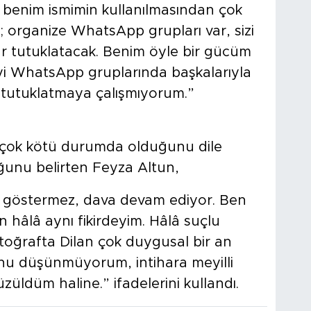
k benim ismimin kullanılmasından çok
ki; organize WhatsApp grupları var, sizi
rar tutuklatacak. Benim öyle bir gücüm
eyi WhatsApp gruplarında başkalarıyla
 tutuklatmaya çalışmıyorum.”
k çok kötü durumda olduğunu dile
uğunu belirten Feyza Altun,
nı göstermez, dava devam ediyor. Ben
n hâlâ aynı fikirdeyim. Hâlâ suçlu
toğrafta Dilan çok duygusal bir an
ğunu düşünmüyorum, intihara meyilli
ldüm haline.” ifadelerini kullandı.