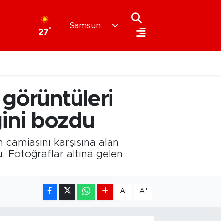
Samsun
°
27
 görüntüleri
iğini bozdu
 camiasını karşısına alan
u. Fotoğraflar altına gelen
-
+
A
A