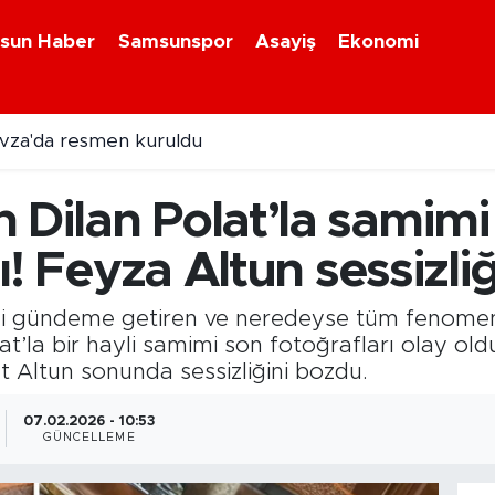
sun Haber
Samsunspor
Asayiş
Ekonomi
avza'da resmen kuruldu
 sanayi projesinde üretim başladı
 Dilan Polat’la samimi
rdı! Feyza Altun sessizl
işini gündeme getiren ve neredeyse tüm fenomen
t’la bir hayli samimi son fotoğrafları olay old
ltun sonunda sessizliğini bozdu.
07.02.2026 - 10:53
GÜNCELLEME