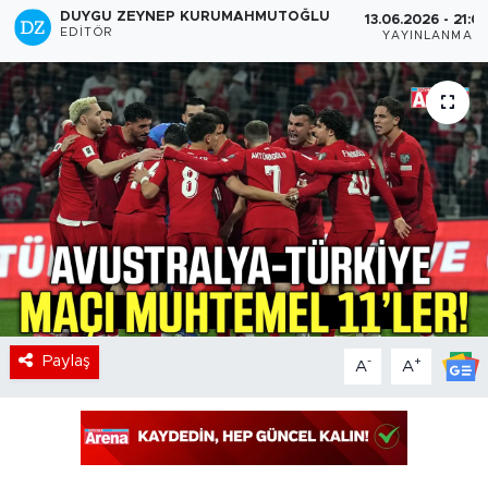
DUYGU ZEYNEP KURUMAHMUTOĞLU
13.06.2026 - 21:0
EDITÖR
YAYINLANMA
Paylaş
-
+
A
A