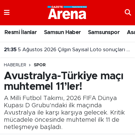
Nöbetçi Eczaneler
Resmi İlanlar
Samsun Haber
Samsunspor
As
Hava Durumu
21:35
5 Ağustos 2026 Çılgın Sayısal Loto sonuçları belli oldu
Samsun Namaz Vakitleri
HABERLER
SPOR
Trafik Durumu
Avustralya-Türkiye maçı
muhtemel 11’ler!
Süper Lig Puan Durumu ve Fikstür
A Milli Futbol Takımı, 2026 FIFA Dünya
Tüm Manşetler
Kupası D Grubu'ndaki ilk maçında
Avustralya ile karşı karşıya gelecek. Kritik
Son Dakika Haberleri
mücadele öncesinde muhtemel ilk 11 de
netleşmeye başladı.
Haber Arşivi