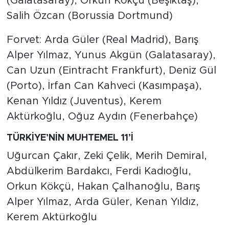
(Galatasaray), Orkun Kökçü (Beşiktaş),
Salih Özcan (Borussia Dortmund)
Forvet: Arda Güler (Real Madrid), Barış
Alper Yılmaz, Yunus Akgün (Galatasaray),
Can Uzun (Eintracht Frankfurt), Deniz Gül
(Porto), İrfan Can Kahveci (Kasımpaşa),
Kenan Yıldız (Juventus), Kerem
Aktürkoğlu, Oğuz Aydın (Fenerbahçe)
TÜRKİYE’NİN MUHTEMEL 11’İ
Uğurcan Çakır, Zeki Çelik, Merih Demiral,
Abdülkerim Bardakcı, Ferdi Kadıoğlu,
Orkun Kökçü, Hakan Çalhanoğlu, Barış
Alper Yılmaz, Arda Güler, Kenan Yıldız,
Kerem Aktürkoğlu