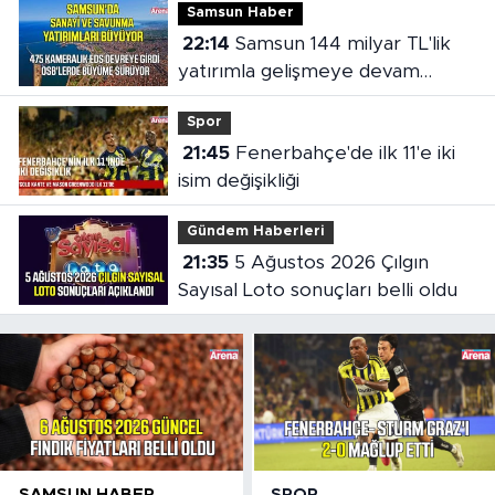
Samsun Haber
22:14
Samsun 144 milyar TL'lik
yatırımla gelişmeye devam
ediyor
Spor
21:45
Fenerbahçe'de ilk 11'e iki
isim değişikliği
Gündem Haberleri
21:35
5 Ağustos 2026 Çılgın
Sayısal Loto sonuçları belli oldu
SAMSUN HABER
SPOR