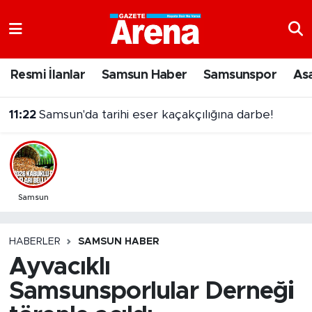
Nöbetçi Eczaneler
Resmi İlanlar
Samsun Haber
Samsunspor
As
Hava Durumu
11:22
Samsun'da tarihi eser kaçakçılığına darbe!
Samsun Namaz Vakitleri
Trafik Durumu
Süper Lig Puan Durumu ve Fikstür
Samsun
Tüm Manşetler
HABERLER
SAMSUN HABER
Ayvacıklı
Son Dakika Haberleri
Samsunsporlular Derneği
Haber Arşivi