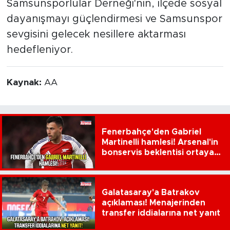
Samsunsporlular Derneği'nin, ilçede sosyal
dayanışmayı güçlendirmesi ve Samsunspor
sevgisini gelecek nesillere aktarması
hedefleniyor.
Kaynak:
AA
Fenerbahçe'den Gabriel
Martinelli hamlesi! Arsenal'in
bonservis beklentisi ortaya
çıktı
Galatasaray'a Batrakov
açıklaması! Menajerinden
transfer iddialarına net yanıt