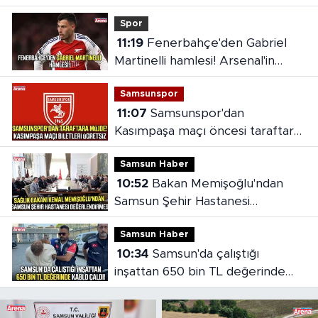
Spor
11:19
Fenerbahçe'den Gabriel
Martinelli hamlesi! Arsenal'in
bonservis beklentisi ortaya çıktı
Samsunspor
11:07
Samsunspor'dan
Kasımpaşa maçı öncesi taraftara
jest
Samsun Haber
10:52
Bakan Memişoğlu'ndan
Samsun Şehir Hastanesi
değerlendirmesi
Samsun Haber
10:34
Samsun'da çalıştığı
inşattan 650 bin TL değerinde
kablo çaldı!