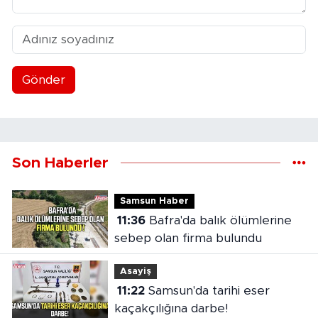
Gönder
Son Haberler
Samsun Haber
11:36
Bafra'da balık ölümlerine
sebep olan firma bulundu
Asayiş
11:22
Samsun'da tarihi eser
kaçakçılığına darbe!