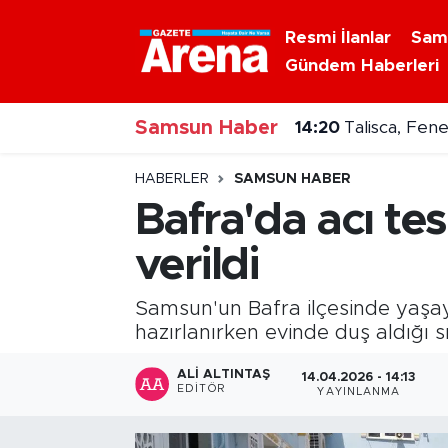
Resmi İlanlar
Sam
Gündem Haberleri
Nöbetçi Eczaneler
Samsun Haber
Hava Durumu
14:20
Talisca, Fene
Samsun Namaz Vakitleri
HABERLER
SAMSUN HABER
Bafra'da acı tes
Trafik Durumu
verildi
Süper Lig Puan Durumu ve Fikstür
Samsun'un Bafra ilçesinde yaşa
Tüm Manşetler
hazırlanırken evinde duş aldığı s
ALI ALTINTAŞ
14.04.2026 - 14:13
Son Dakika Haberleri
EDITÖR
YAYINLANMA
Haber Arşivi