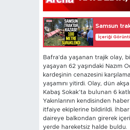
Samsun trak
İçeriği Görünt
Bafra'da yaşanan trajik olay, bi
yaşayan 62 yaşındaki Nazım O
kardeşinin cenazesini karşılamak
yaşamını yitirdi. Olay, dün akş
Kabaş Sokak’ta bulunan 6 katlı
Yakınlarının kendisinden habe
itfaiye ekiplerine bildirildi. İhb
daireye balkondan girerek içeri
yerde hareketsiz halde buldu.