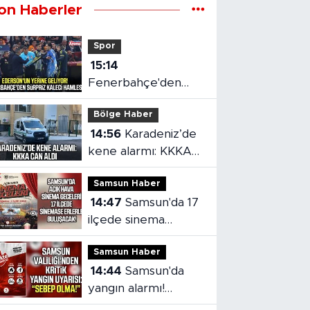
on Haberler
Spor
15:14
Fenerbahçe'den
sürpriz kaleci
Bölge Haber
hamlesi
14:56
Karadeniz’de
kene alarmı: KKKA
can aldı
Samsun Haber
14:47
Samsun'da 17
ilçede sinema
geceleri!
Samsun Haber
14:44
Samsun'da
yangın alarmı!
Valilikten