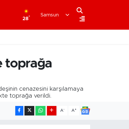
Samsun
°
28
te toprağa
eşinin cenazesini karşılamaya
kte toprağa verildi.
-
+
A
A