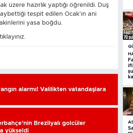
 üzere hazırlık yaptığı öğrenildi. Duş
aybettiği tespit edilen Ocak’ın ani
akinlerini yasa boğdu.
tıklayınız.
G
H
F
if
şu
k
ngın alarmı! Valilikten vatandaşlara
A
erbahçe’nin Brezilyalı golcüler
S
a yükseldi