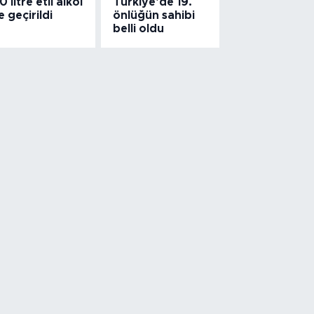
0 litre etil alkol
Türkiye’de 19.
e geçirildi
önlüğün sahibi
belli oldu