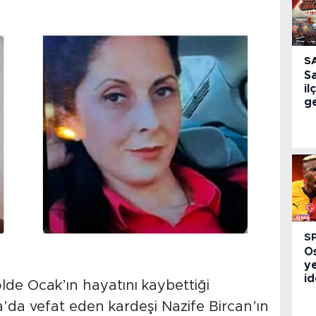
S
S
i
ge
S
O
ye
id
olde Ocak’ın hayatını kaybettiği
a’da vefat eden kardeşi Nazife Bircan’ın