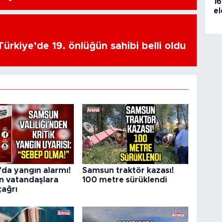
16
el
ürkiye’de 19. önlüğün sahibi belli oldu
da yangın alarmı!
Samsun traktör kazası!
en vatandaşlara
100 metre sürüklendi
çağrı