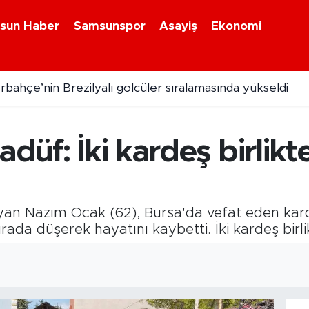
sun Haber
Samsunspor
Asayiş
Ekonomi
rbahçe’nin Brezilyalı golcüler sıralamasında yükseldi
adüf: İki kardeş birlik
yan Nazım Ocak (62), Bursa'da vefat eden kard
ırada düşerek hayatını kaybetti. İki kardeş birli