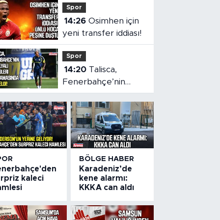
Spor
vatandaşlara önemli
14:26
Osimhen için
çağrı
yeni transfer iddiası!
Spor
14:20
Talisca,
Fenerbahçe’nin
Brezilyalı golcüler
sıralamasında
yükseldi
POR
BÖLGE HABER
enerbahçe'den
Karadeniz’de
rpriz kaleci
kene alarmı:
amlesi
KKKA can aldı