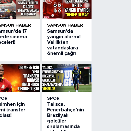
AMSUN HABER
SAMSUN HABER
amsun'da 17
Samsun'da
lçede sinema
yangın alarmı!
celeri!
Valilikten
vatandaşlara
önemli çağrı
POR
SPOR
simhen için
Talisca,
ni transfer
Fenerbahçe’nin
diası!
Brezilyalı
golcüler
sıralamasında