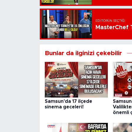
EDITÖRÜN SEÇTIĞI
MasterChef T
Bunlar da ilginizi çekebilir
Samsun'da 17 ilçede
Samsun'
sinema geceleri!
Valilikt
önemli 