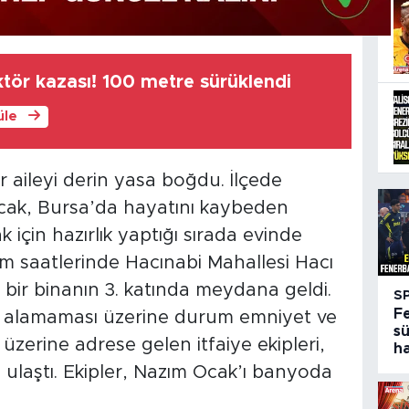
tör kazası! 100 metre sürüklendi
üle
r aileyi derin yasa boğdu. İlçede
cak, Bursa’da hayatını kaybeden
 için hazırlık yaptığı sırada evinde
am saatlerinde Hacınabi Mahallesi Hacı
 bir binanın 3. katında meydana geldi.
S
F
r alamaması üzerine durum emniyet ve
sü
ar üzerine adrese gelen itfaiye ekipleri,
h
 ulaştı. Ekipler, Nazım Ocak’ı banyoda