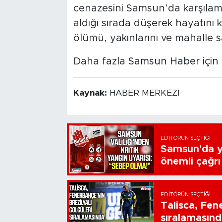
cenazesini Samsun’da karşılamak
aldığı sırada düşerek hayatını k
ölümü, yakınlarını ve mahalle s
Daha fazla
Samsun Haber
için 
Kaynak:
HABER MERKEZİ
EDITÖRÜN SEÇTIĞI
Samsun'da ya
önemli çağrı
EDITÖRÜN SEÇTIĞI
Talisca, Fen
sıralamasınd