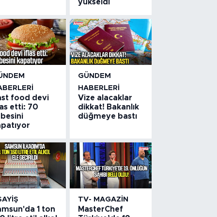
yükseldi
ÜNDEM
GÜNDEM
ABERLERI
HABERLERI
ast food devi
Vize alacaklar
las etti: 70
dikkat! Bakanlık
besini
düğmeye bastı
apatıyor
SAYIŞ
TV- MAGAZIN
amsun'da 1 ton
MasterChef