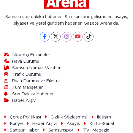
Samsun son dakika haberleri, Samsunspor gelişmeleri, asayiş,
siyaset ve yerel gündem haberleri Gazete Arena’da.
Nöbetçi Eczaneler
Hava Durumu
Samsun Namaz Vakitleri
Trafik Durumu
Puan Durumu ve Fikstür
Tüm Manşetler
Son Dakika Haberleri
Haber Arşivi
Çerez Politikası
Gizlilik Sözleşmesi
İletişim
Künye
Haber Arşivi
Asayiş
Kültür-Sanat
Samsun Haber
Samsunspor
TV- Magazin