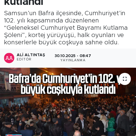
kutlandı
Samsun’un Bafra ilçesinde, Cumhuriyet’in
102. yılı kapsamında düzenlenen
“Geleneksel Cumhuriyet Bayramı Kutlama
Şöleni”, kortej yürüyüşü, halk oyunları ve
konserlerle büyük coşkuya sahne oldu.
ALI ALTINTAŞ
30.10.2025 - 08:47
EDITÖR
YAYINLANMA