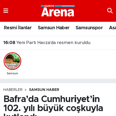
Nöbetçi Eczaneler
Resmi İlanlar
Samsun Haber
Samsunspor
As
Hava Durumu
16:08
Yeni Parti Havza'da resmen kuruldu
Samsun Namaz Vakitleri
Trafik Durumu
Süper Lig Puan Durumu ve Fikstür
Samsun
Tüm Manşetler
HABERLER
SAMSUN HABER
Bafra’da Cumhuriyet’in
Son Dakika Haberleri
102. yılı büyük coşkuyla
Haber Arşivi