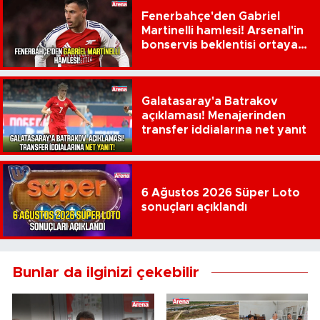
Fenerbahçe'den Gabriel
Martinelli hamlesi! Arsenal'in
bonservis beklentisi ortaya
çıktı
Galatasaray'a Batrakov
açıklaması! Menajerinden
transfer iddialarına net yanıt
6 Ağustos 2026 Süper Loto
sonuçları açıklandı
Bunlar da ilginizi çekebilir