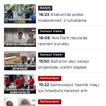
Asayiş
16:23
Atakum'da polise
mukavemet: 2 tutuklama
Samsun Haber
16:08
Yeni Parti Havza'da
resmen kuruldu
Samsun Haber
15:50
Bafra'nın dev sanayi
projesinde üretim başladı
Samsunspor
15:22
Samsunspor hazırlık maçı
için İstanbul'a hareket etti
Samsunspor