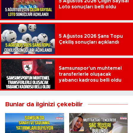
5 Ağustos 2026 Çılgın Sayısal
Loto sonuçları belli oldu
5 Ağustos 2026 Şans Topu
Çekiliş sonuçları açıklandı
Samsunspor'un muhtemel
transferlerle oluşacak
yabancı kadrosu belli oldu
Bunlar da ilginizi çekebilir