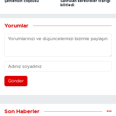
Şenlensin coşkusu
Savrulan keresteler trafiği
kilitledi
Yorumlar
Gönder
Son Haberler