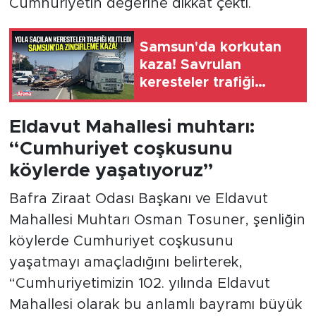
Cumhuriyetin değerine dikkat çekti.
Samsun'da korkutan
kaza! Savrulan
keresteler trafiği
kilitledi
Eldavut Mahallesi muhtarı:
“Cumhuriyet coşkusunu
köylerde yaşatıyoruz”
Bafra Ziraat Odası Başkanı ve Eldavut
Mahallesi Muhtarı Osman Tosuner, şenliğin
köylerde Cumhuriyet coşkusunu
yaşatmayı amaçladığını belirterek,
“Cumhuriyetimizin 102. yılında Eldavut
Mahallesi olarak bu anlamlı bayramı büyük