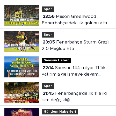
Spor
23:56
Mason Greenwood
Fenerbahçe'deki ilk golünü attı
Spor
23:05
Fenerbahçe Sturm Graz'ı
2-0 Mağlup Etti
Samsun Haber
22:14
Samsun 144 milyar TL'lik
yatırımla gelişmeye devam
ediyor
Spor
21:45
Fenerbahçe'de ilk 11'e iki
isim değişikliği
Gündem Haberleri