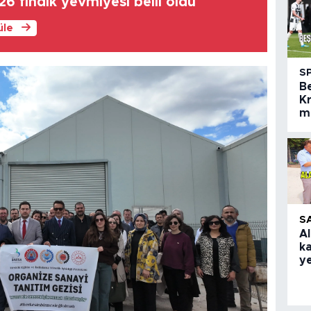
6 fındık yevmiyesi belli oldu
üle
S
B
Kr
m
S
Al
k
ye