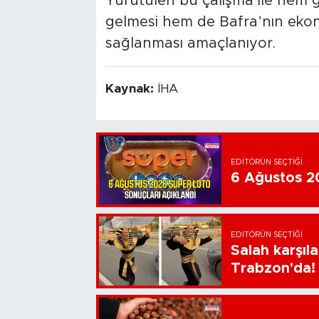
Yürütülen bu çalışma ile hem g
gelmesi hem de Bafra’nın ekono
sağlanması amaçlanıyor.
Kaynak:
İHA
EDITÖRÜN SEÇTIĞI
6 Ağustos 20
EDITÖRÜN SEÇTIĞI
Salah karşıl
Trabzon'da!