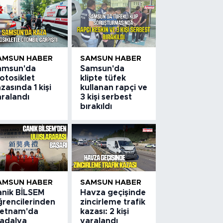
AMSUN HABER
SAMSUN HABER
amsun'da
Samsun'da
otosiklet
klipte tüfek
zasında 1 kişi
kullanan rapçi ve
aralandı
3 kişi serbest
bırakıldı
AMSUN HABER
SAMSUN HABER
anik BİLSEM
Havza geçişinde
ğrencilerinden
zincirleme trafik
ietnam'da
kazası: 2 kişi
adalya
yaralandı