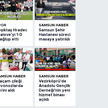
POR
SAMSUN HABER
eşiktaş Hradec
Samsun Şehir
alove’yi 1-0
Hastanesi süreci
ağlup etti
masaya yatırıldı
AMSUN HABER
SAMSUN HABER
açam çileği
Vezirköprü'de
avonozlarda
Anadolu Gençlik
rini aldı
Derneği'nin yeni
hizmet binası
açıldı