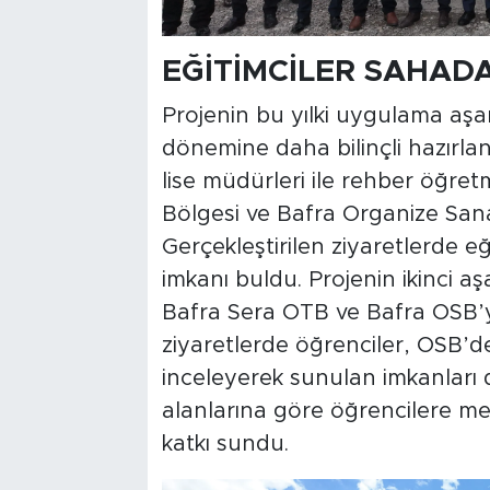
EĞİTİMCİLER SAHAD
Projenin bu yılki uygulama aşa
dönemine daha bilinçli hazırla
lise müdürleri ile rehber öğre
Bölgesi ve Bafra Organize Sanay
Gerçekleştirilen ziyaretlerde 
imkanı buldu. Projenin ikinci aş
Bafra Sera OTB ve Bafra OSB’yi
ziyaretlerde öğrenciler, OSB’de
inceleyerek sunulan imkanları di
alanlarına göre öğrencilere mes
katkı sundu.