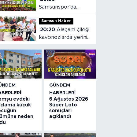
Samsunspor'da
Gabriele dönemi
Samsun Haber
başladı
20:20
Alaçam çileği
kavonozlarda yerini
aldı
ÜNDEM
GÜNDEM
ABERLERI
HABERLERI
omşu evdeki
6 Ağustos 2026
laçlama küçük
Süper Loto
ocuğun
sonuçları
lümüne neden
açıklandı
ldu