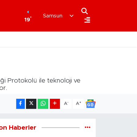
Samsun
°
19
i Protokolü ile teknoloji ve
or.
-
+
A
A
on Haberler