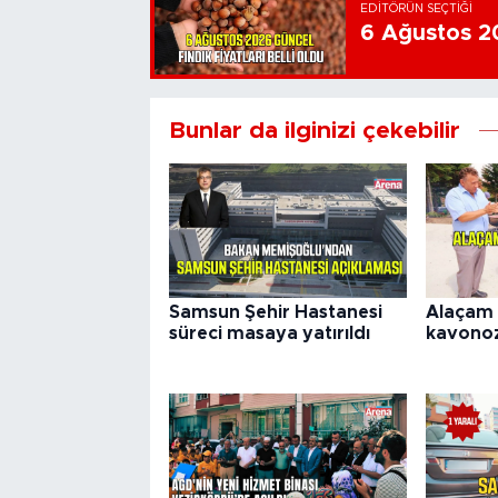
EDITÖRÜN SEÇTIĞI
6 Ağustos 202
Bunlar da ilginizi çekebilir
Samsun Şehir Hastanesi
Alaçam 
süreci masaya yatırıldı
kavonozl