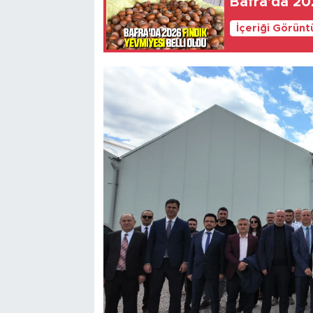
Bafra'da 202
İçeriği Görünt