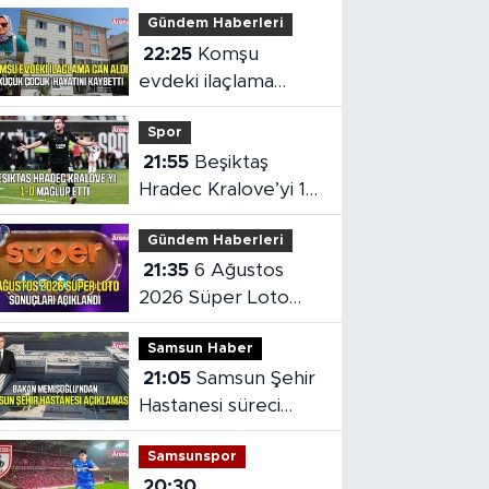
Gündem Haberleri
22:25
Komşu
evdeki ilaçlama
küçük çocuğun
Spor
ölümüne neden oldu
21:55
Beşiktaş
Hradec Kralove’yi 1-
0 mağlup etti
Gündem Haberleri
21:35
6 Ağustos
2026 Süper Loto
sonuçları açıklandı
Samsun Haber
21:05
Samsun Şehir
Hastanesi süreci
masaya yatırıldı
Samsunspor
20:30