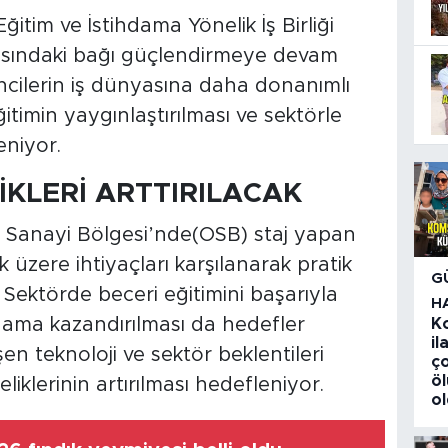
tim ve İstihdama Yönelik İş Birliği
rasındaki bağı güçlendirmeye devam
encilerin iş dünyasına daha donanımlı
itimin yaygınlaştırılması ve sektörle
eniyor.
İKLERİ ARTTIRILACAK
 Sanayi Bölgesi’nde(OSB) staj yapan
 üzere ihtiyaçları karşılanarak pratik
G
 Sektörde beceri eğitimini başarıyla
H
dama kazandırılması da hedefler
K
i
şen teknoloji ve sektör beklentileri
ç
ö
iklerinin artırılması hedefleniyor.
o