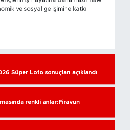
ençlerin iş hayatına daha hazır hale
mik ve sosyal gelişimine katkı
26 Süper Loto sonuçları açıklandı
amasında renkli anlar:Firavun