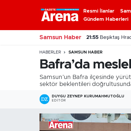
Resmi İlanlar
Sam
Gündem Haberleri
Nöbetçi Eczaneler
21:55
Beşiktaş Hrad
Samsun Haber
Hava Durumu
21:35
6 Ağustos 20
Samsun Namaz Vakitleri
HABERLER
SAMSUN HABER
Bafra’da mesle
Trafik Durumu
Samsun’un Bafra ilçesinde yürütül
Süper Lig Puan Durumu ve Fikstür
sektör beklentileri doğrultusunda 
Tüm Manşetler
DUYGU ZEYNEP KURUMAHMUTOĞLU
EDITÖR
Son Dakika Haberleri
Haber Arşivi