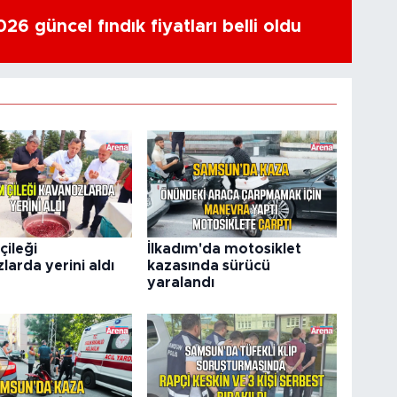
6 güncel fındık fiyatları belli oldu
çileği
İlkadım'da motosiklet
arda yerini aldı
kazasında sürücü
yaralandı