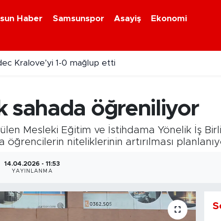
sun Haber
Samsunspor
Asayiş
Ekonomi
ec Kralove’yi 1-0 mağlup etti
26 Süper Loto sonuçları açıklandı
k sahada öğreniliyor
en Mesleki Eğitim ve İstihdama Yönelik İş Birliğ
öğrencilerin niteliklerinin artırılması planlanıy
14.04.2026 - 11:53
YAYINLANMA
S