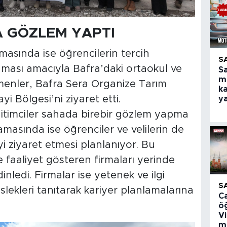
A GÖZLEM YAPTI
masında ise öğrencilerin tercih
S
nması amacıyla Bafra’daki ortaokul ve
S
m
tmenler, Bafra Sera Organize Tarım
ka
i Bölgesi’ni ziyaret etti.
y
eğitimciler sahada birebir gözlem yapma
amasında ise öğrenciler ve velilerin de
 ziyaret etmesi planlanıyor. Bu
 faaliyet gösteren firmaları yerinde
nledi. Firmalar ise yetenek ve ilgi
S
lekleri tanıtarak kariyer planlamalarına
C
ö
V
m