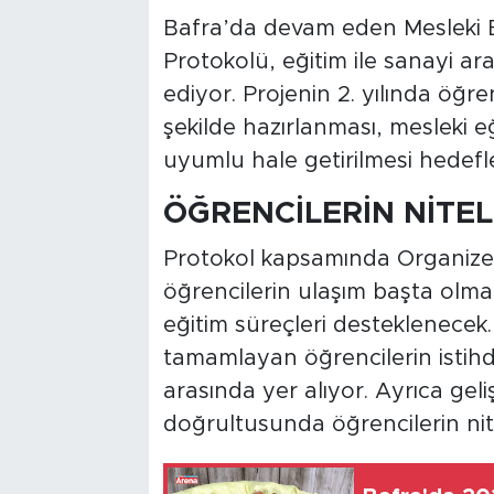
Bafra’da devam eden Mesleki Eği
Protokolü, eğitim ile sanayi a
ediyor. Projenin 2. yılında öğr
şekilde hazırlanması, mesleki eğ
uyumlu hale getirilmesi hedefl
ÖĞRENCİLERİN NİTEL
Protokol kapsamında Organize
öğrencilerin ulaşım başta olmak
eğitim süreçleri desteklenecek.
tamamlayan öğrencilerin istih
arasında yer alıyor. Ayrıca geli
doğrultusunda öğrencilerin nitel