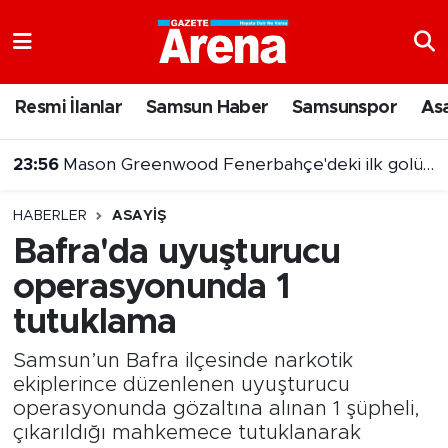
Nöbetçi Eczaneler
Resmi İlanlar
Samsun Haber
Samsunspor
As
Hava Durumu
23:56
Mason Greenwood Fenerbahçe'deki ilk golünü attı
Samsun Namaz Vakitleri
23:05
Fenerbahçe Sturm Graz'ı 2-0 Mağlup Etti
HABERLER
ASAYIŞ
Trafik Durumu
Bafra'da uyuşturucu
operasyonunda 1
Süper Lig Puan Durumu ve Fikstür
tutuklama
Tüm Manşetler
Samsun’un Bafra ilçesinde narkotik
Son Dakika Haberleri
ekiplerince düzenlenen uyuşturucu
operasyonunda gözaltına alınan 1 şüpheli,
çıkarıldığı mahkemece tutuklanarak
Haber Arşivi