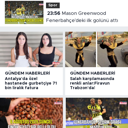
Spor
23:56
Mason Greenwood
Fenerbahçe'deki ilk golünü attı
GÜNDEM HABERLERI
GÜNDEM HABERLERI
Antalya'da özel
Salah karşılamasında
hastanede gurbetçiye 71
renkli anlar:Firavun
bin liralık fatura
Trabzon'da!