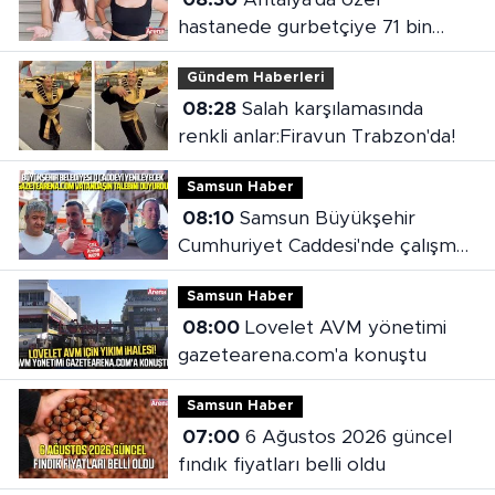
hastanede gurbetçiye 71 bin
liralık fatura
Gündem Haberleri
08:28
Salah karşılamasında
renkli anlar:Firavun Trabzon'da!
Samsun Haber
08:10
Samsun Büyükşehir
Cumhuriyet Caddesi'nde çalışma
başlattı
Samsun Haber
08:00
Lovelet AVM yönetimi
gazetearena.com'a konuştu
Samsun Haber
07:00
6 Ağustos 2026 güncel
fındık fiyatları belli oldu