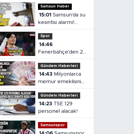
Samsun Haber
15:01
Samsun'da su
kesintisi alarmı!
SASKİ saat verdi
Spor
14:46
Fenerbahçe'den 20
milyon euro'yu aşan
Gündem Haberleri
teklif
14:43
Milyonlarca
memur emeklisini
ilgilendiriyor!
Gündem Haberleri
14:23
TSE 129
personel alacak!
Samsunspor
14:06
Samsunspor