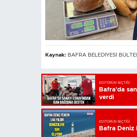
Kaynak:
BAFRA BELEDİYESİ BÜLT
EDITÖRÜN SEÇTIĞI
Bafra'da san
verdi
EDITÖRÜN SEÇTIĞI
Bafra Deniz F