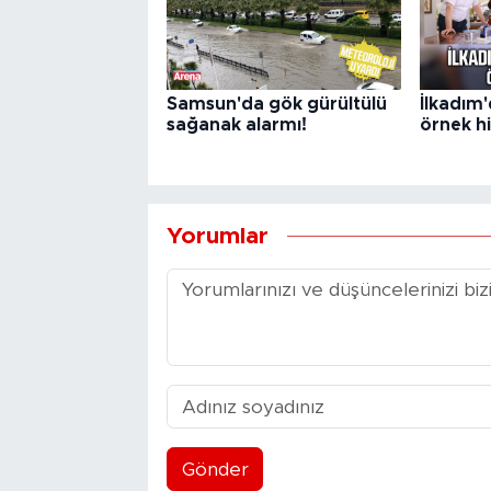
Samsun'da gök gürültülü
İlkadım'
sağanak alarmı!
örnek h
Yorumlar
Gönder