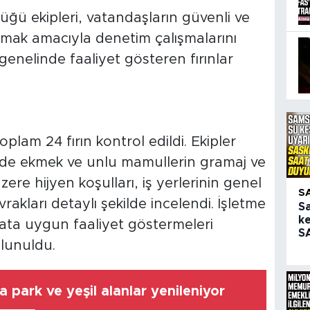
üğü ekipleri, vatandaşların güvenli ve
lamak amacıyla denetim çalışmalarını
enelinde faaliyet gösteren fırınlar
plam 24 fırın kontrol edildi. Ekipler
rde ekmek ve unlu mamullerin gramaj ve
re hijyen koşulları, iş yerlerinin genel
S
rakları detaylı şekilde incelendi. İşletme
S
ke
ata uygun faaliyet göstermeleri
SA
lunuldu.
park ve yeşil alanlar yenileniyor