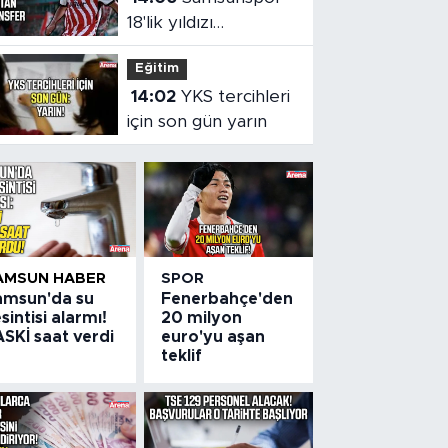
18'lik yıldızı
kadrosuna kattı!
Eğitim
14:02
YKS tercihleri
için son gün yarın
AMSUN HABER
SPOR
amsun'da su
Fenerbahçe'den
sintisi alarmı!
20 milyon
SKİ saat verdi
euro'yu aşan
teklif