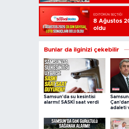
EDITÖRÜN SEÇTIĞI
8 Ağustos 20
oldu
Bunlar da ilginizi çekebilir
Samsun'da su kesintisi
Samsun M
alarmı! SASKİ saat verdi
Çan'da
adaleti