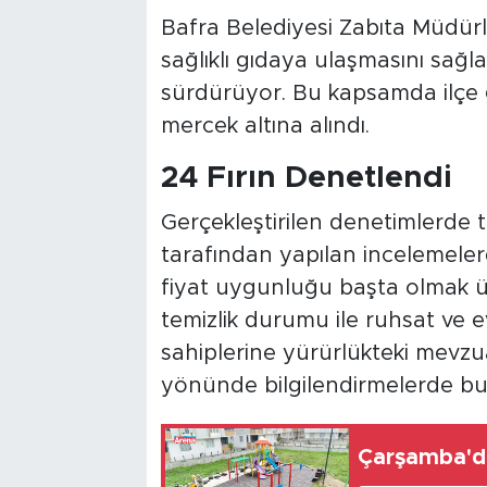
Bafra Belediyesi Zabıta Müdürl
sağlıklı gıdaya ulaşmasını sağ
sürdürüyor. Bu kapsamda ilçe g
mercek altına alındı.
24 Fırın Denetlendi
Gerçekleştirilen denetimlerde to
tarafından yapılan incelemele
fiyat uygunluğu başta olmak üze
temizlik durumu ile ruhsat ve ev
sahiplerine yürürlükteki mevzu
yönünde bilgilendirmelerde bu
Çarşamba'da 