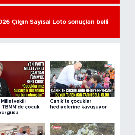
26 Çılgın Sayısal Loto sonuçları belli
illetvekili
Canik'te çocuklar
n TBMM'de çocuk
hediyelerine kavuşuyor
 vurgusu