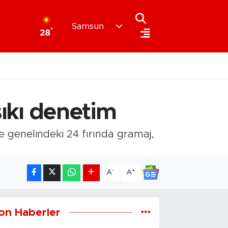
Samsun
°
28
sıkı denetim
e genelindeki 24 fırında gramaj,
-
+
A
A
on Haberler