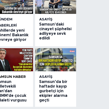
ÜNDEM
ASAYIŞ
Samsun'daki
ABERLERI
cinayet şüphelisi
hillerde yeni
adliyeye sevk
önem! Bakanlık
edildi
evreye giriyor
AMSUN HABER
ASAYIŞ
amsun
Samsun’da bir
lletvekili
haftadır kayıp
an'dan
gurbetçi için
BMM'de çocuk
ekipler alarma
daleti vurgusu
geçti