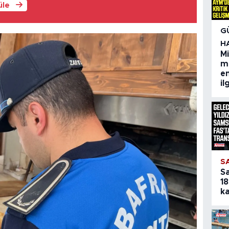
üle
G
H
M
m
em
il
S
S
18
ka