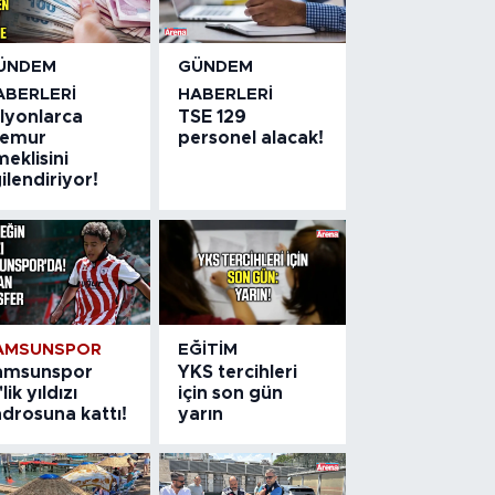
ÜNDEM
GÜNDEM
ABERLERI
HABERLERI
ilyonlarca
TSE 129
emur
personel alacak!
eklisini
gilendiriyor!
AMSUNSPOR
EĞITIM
amsunspor
YKS tercihleri
'lik yıldızı
için son gün
drosuna kattı!
yarın