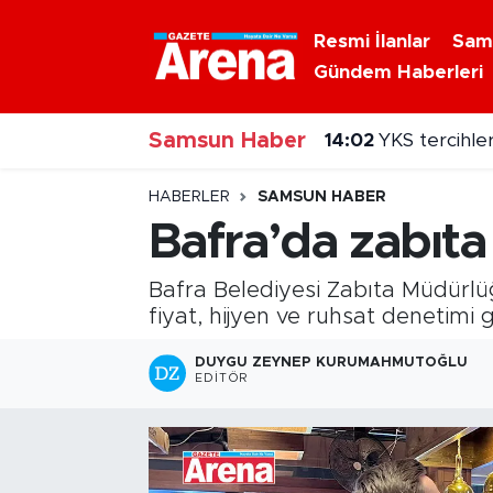
Resmi İlanlar
Sam
Gündem Haberleri
Nöbetçi Eczaneler
Samsun Haber
Hava Durumu
14:02
YKS tercihler
Samsun Namaz Vakitleri
HABERLER
SAMSUN HABER
Bafra’da zabıta 
Trafik Durumu
Bafra Belediyesi Zabıta Müdürlüğ
Süper Lig Puan Durumu ve Fikstür
fiyat, hijyen ve ruhsat denetimi g
Tüm Manşetler
DUYGU ZEYNEP KURUMAHMUTOĞLU
EDITÖR
Son Dakika Haberleri
Haber Arşivi