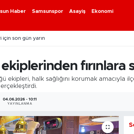
sun Haber
Samsunspor
Asayiş
Ekonomi
i için son gün yarın
ekiplerinden fırınlara 
ü ekipleri, halk sağlığını korumak amacıyla ilç
erçekleştirdi.
04.06.2026 - 10:11
YAYINLANMA
S