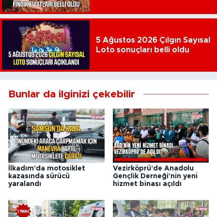
5 Ağustos 2026 Çılgın Sayısal
Loto sonuçları belli oldu
Bunlar da ilginizi çekebilir
İlkadım'da motosiklet
Vezirköprü'de Anadolu
kazasında sürücü
Gençlik Derneği'nin yeni
yaralandı
hizmet binası açıldı