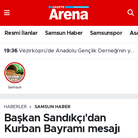
Nöbetçi Eczaneler
Resmi İlanlar
Samsun Haber
Samsunspor
As
Hava Durumu
19:36
Vezirköprü'de Anadolu Gençlik Derneği'nin yeni hizmet binası açıldı
Samsun Namaz Vakitleri
Trafik Durumu
Süper Lig Puan Durumu ve Fikstür
Samsun
Tüm Manşetler
HABERLER
SAMSUN HABER
Başkan Sandıkçı'dan
Son Dakika Haberleri
Kurban Bayramı mesajı
Haber Arşivi