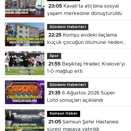
23:05
Kavak'ta atıl bina sosyal
yaşam merkezine dönüştürüldü
Gündem Haberleri
22:25
Komşu evdeki ilaçlama
küçük çocuğun ölümüne neden
oldu
Spor
21:55
Beşiktaş Hradec Kralove’yi
1-0 mağlup etti
Gündem Haberleri
21:35
6 Ağustos 2026 Süper
Loto sonuçları açıklandı
Samsun Haber
21:05
Samsun Şehir Hastanesi
süreci masaya yatırıldı