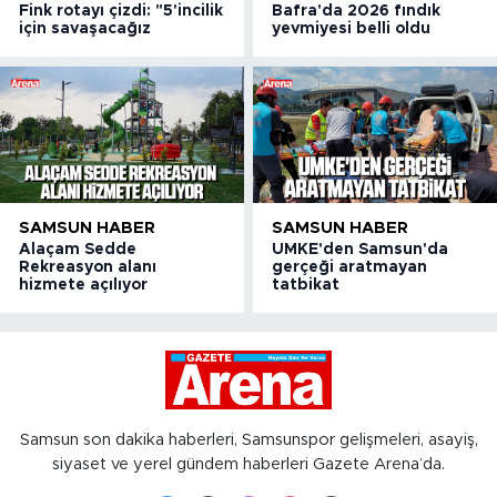
Fink rotayı çizdi: "5'incilik
Bafra'da 2026 fındık
için savaşacağız
yevmiyesi belli oldu
SAMSUN HABER
SAMSUN HABER
Alaçam Sedde
UMKE'den Samsun'da
Rekreasyon alanı
gerçeği aratmayan
hizmete açılıyor
tatbikat
Samsun son dakika haberleri, Samsunspor gelişmeleri, asayiş,
siyaset ve yerel gündem haberleri Gazete Arena’da.