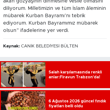
akan gözyaşının dinmesine vesile olmasını
diliyorum. Milletimizin ve tüm İslam âleminin
mübarek Kurban Bayramı’nı tebrik
ediyorum. Kurban Bayramımız mübarek
olsun” ifadelerine yer verdi.
Kaynak:
CANİK BELEDİYESİ BÜLTEN
Salah karşılamasında renkli
anlar:Firavun Trabzon'da!
6 Ağustos 2026 güncel fındık
fiyatları belli oldu