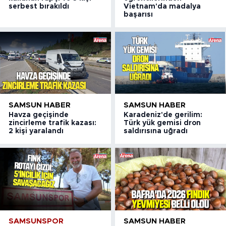
serbest bırakıldı
Vietnam'da madalya
başarısı
SAMSUN HABER
SAMSUN HABER
Havza geçişinde
Karadeniz'de gerilim:
zincirleme trafik kazası:
Türk yük gemisi dron
2 kişi yaralandı
saldırısına uğradı
SAMSUNSPOR
SAMSUN HABER