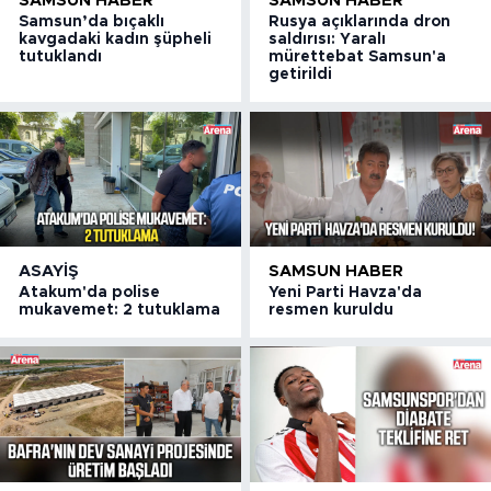
SAMSUN HABER
SAMSUN HABER
Samsun’da bıçaklı
Rusya açıklarında dron
kavgadaki kadın şüpheli
saldırısı: Yaralı
tutuklandı
mürettebat Samsun'a
getirildi
ASAYIŞ
SAMSUN HABER
Atakum'da polise
Yeni Parti Havza'da
mukavemet: 2 tutuklama
resmen kuruldu