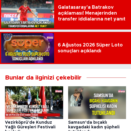
Galatasaray'a Batrakov
açıklaması! Menajerinden
transfer iddialarına net yanıt
6 Ağustos 2026 Süper Loto
sonuçları açıklandı
Bunlar da ilginizi çekebilir
Vezirköprü'de Kunduz
Samsun’da bıçaklı
Yağlı Güreşleri Festivali
kavgadaki kadın şüpheli