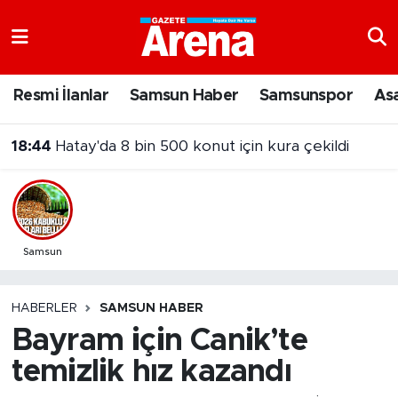
Nöbetçi Eczaneler
Resmi İlanlar
Samsun Haber
Samsunspor
As
Hava Durumu
18:44
Hatay'da 8 bin 500 konut için kura çekildi
Samsun Namaz Vakitleri
Trafik Durumu
Süper Lig Puan Durumu ve Fikstür
Samsun
Tüm Manşetler
HABERLER
SAMSUN HABER
Bayram için Canik’te
Son Dakika Haberleri
temizlik hız kazandı
Haber Arşivi