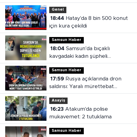
Genel
18:44
Hatay'da 8 bin 500 konut
için kura çekildi
Samsun Haber
18:04
Samsun’da bıçaklı
kavgadaki kadın şüpheli
tutuklandı
Samsun Haber
17:59
Rusya açıklarında dron
saldırısı: Yaralı mürettebat
Samsun'a getirildi
Asayiş
16:23
Atakum'da polise
mukavemet: 2 tutuklama
Samsun Haber