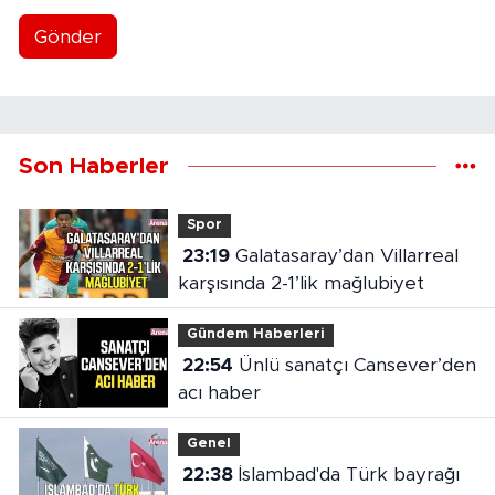
Gönder
Son Haberler
Spor
23:19
Galatasaray’dan Villarreal
karşısında 2-1’lik mağlubiyet
Gündem Haberleri
22:54
Ünlü sanatçı Cansever’den
acı haber
Genel
22:38
İslambad'da Türk bayrağı