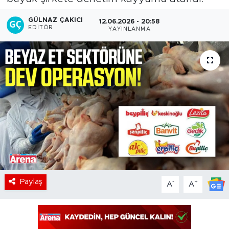
GÜLNAZ ÇAKICI
12.06.2026 - 20:58
EDITÖR
YAYINLANMA
Paylaş
-
+
A
A