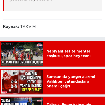
Kaynak:
TAKVİM
NebiyanFest’te mehter
coşkusu, spor heyecanı
Samsun'da yangın alarmı!
Valilikten vatandaşlara
önemli çağrı
Talisca, Fenerbahçe’nin