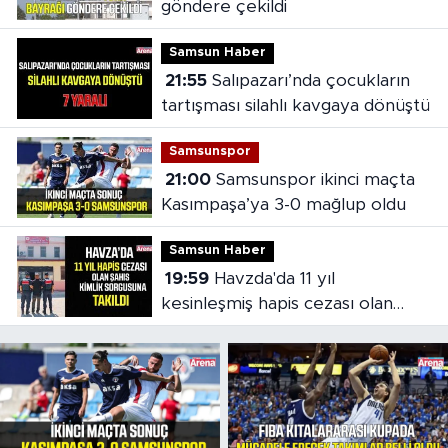
göndere çekildi
Samsun Haber
21:55
Salıpazarı’nda çocukların
tartışması silahlı kavgaya dönüştü
Samsunspor
21:00
Samsunspor ikinci maçta
Kasımpaşa’ya 3-0 mağlup oldu
Samsun Haber
19:59
Havzda'da 11 yıl
kesinleşmiş hapis cezası olan
şahıs yakalandı