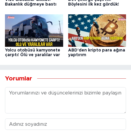
Bakanlık düğmeye bastı
Böylesini ilk kez gördük!
Yolcu otobüsü kamyonete
ABD'den kripto para ağına
çarptı! Ölü ve yaralılar var
yaptırım
Yorumlar