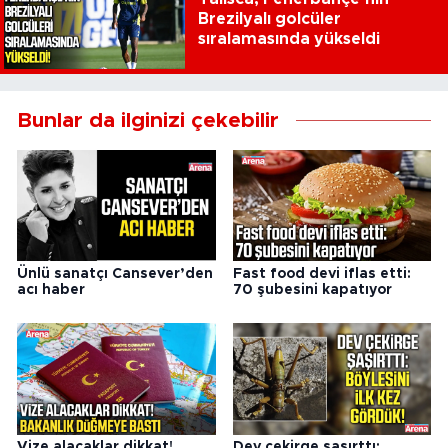
Brezilyalı golcüler
sıralamasında yükseldi
Bunlar da ilginizi çekebilir
Ünlü sanatçı Cansever’den
Fast food devi iflas etti:
acı haber
70 şubesini kapatıyor
Vize alacaklar dikkat!
Dev çekirge şaşırttı: