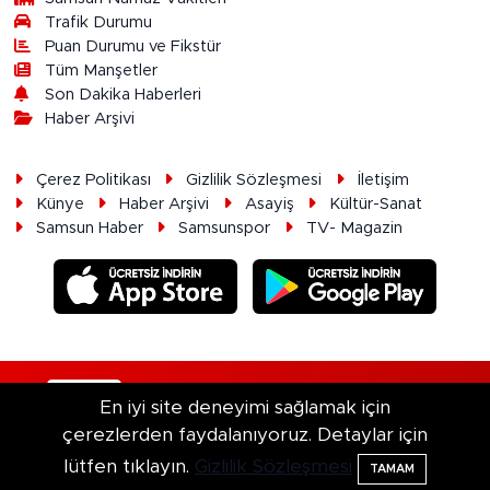
Trafik Durumu
Puan Durumu ve Fikstür
Tüm Manşetler
Son Dakika Haberleri
Haber Arşivi
Çerez Politikası
Gizlilik Sözleşmesi
İletişim
Künye
Haber Arşivi
Asayiş
Kültür-Sanat
Samsun Haber
Samsunspor
TV- Magazin
RSS
Copyright © 2026. Her hakkı saklıdır.
En iyi site deneyimi sağlamak için
çerezlerden faydalanıyoruz. Detaylar için
Haber Yazılımı:
TE Bilişim
lütfen tıklayın.
Gizlilik Sözleşmesi
TAMAM