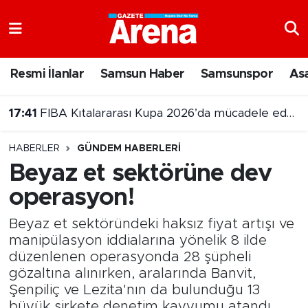
Nöbetçi Eczaneler
Resmi İlanlar
Samsun Haber
Samsunspor
As
Hava Durumu
17:15
Samsun'a getirilen geminin hasarı ortaya çıktı
Samsun Namaz Vakitleri
HABERLER
GÜNDEM HABERLERI
Trafik Durumu
Beyaz et sektörüne dev
operasyon!
Süper Lig Puan Durumu ve Fikstür
Beyaz et sektöründeki haksız fiyat artışı ve
Tüm Manşetler
manipülasyon iddialarına yönelik 8 ilde
düzenlenen operasyonda 28 şüpheli
Son Dakika Haberleri
gözaltına alınırken, aralarında Banvit,
Şenpiliç ve Lezita'nın da bulunduğu 13
Haber Arşivi
büyük şirkete denetim kayyumu atandı.