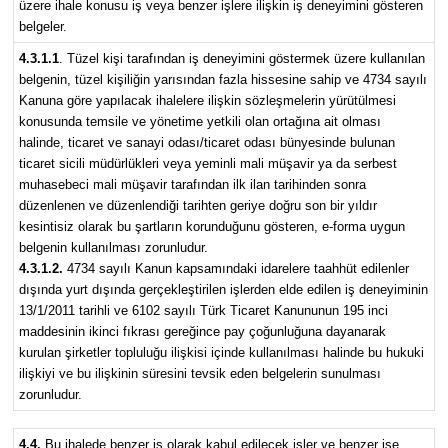
üzere ihale konusu iş veya benzer işlere ilişkin iş deneyimini gösteren
belgeler.
4.3.1.1
. Tüzel kişi tarafından iş deneyimini göstermek üzere kullanılan
belgenin, tüzel kişiliğin yarısından fazla hissesine sahip ve 4734 sayılı
Kanuna göre yapılacak ihalelere ilişkin sözleşmelerin yürütülmesi
konusunda temsile ve yönetime yetkili olan ortağına ait olması
halinde, ticaret ve sanayi odası/ticaret odası bünyesinde bulunan
ticaret sicili müdürlükleri veya yeminli mali müşavir ya da serbest
muhasebeci mali müşavir tarafından ilk ilan tarihinden sonra
düzenlenen ve düzenlendiği tarihten geriye doğru son bir yıldır
kesintisiz olarak bu şartların korunduğunu gösteren, e-forma uygun
belgenin kullanılması zorunludur.
4.3.1.2.
4734 sayılı Kanun kapsamındaki idarelere taahhüt edilenler
dışında yurt dışında gerçekleştirilen işlerden elde edilen iş deneyiminin
13/1/2011 tarihli ve 6102 sayılı Türk Ticaret Kanununun 195 inci
maddesinin ikinci fıkrası gereğince pay çoğunluğuna dayanarak
kurulan şirketler topluluğu ilişkisi içinde kullanılması halinde bu hukuki
ilişkiyi ve bu ilişkinin süresini tevsik eden belgelerin sunulması
zorunludur.
4.4.
Bu ihalede benzer iş olarak kabul edilecek işler ve benzer işe