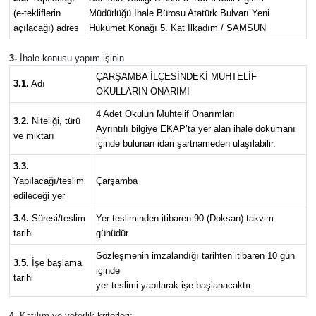
(e-tekliflerin
Müdürlüğü İhale Bürosu Atatürk Bulvarı Yeni
açılacağı) adres
Hükümet Konağı 5. Kat İlkadım / SAMSUN
3-
İhale konusu yapım işinin
ÇARŞAMBA İLÇESİNDEKİ MUHTELİF
3.1.
Adı
OKULLARIN ONARIMI
4 Adet Okulun Muhtelif Onarımları
3.2.
Niteliği, türü
Ayrıntılı bilgiye EKAP’ta yer alan ihale dokümanı
ve miktarı
içinde bulunan idari şartnameden ulaşılabilir.
3.3.
Yapılacağı/teslim
Çarşamba
edileceği yer
3.4.
Süresi/teslim
Yer tesliminden itibaren 90 (Doksan) takvim
tarihi
günüdür.
Sözleşmenin imzalandığı tarihten itibaren 10 gün
3.5.
İşe başlama
içinde
tarihi
yer teslimi yapılarak işe başlanacaktır.
4-
Katılım ve yeterlik kriterleri: