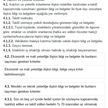
4.1.
Katılım ve yeterlik kriterlerine ilişkin istekliler tarafından e-teklif
kapsamında sunulması gereken bilgi ve belgeler ile fiyat dışı unsurlara
ilişkin bilgi ve belgelere aşağıda yer verilmiştir:
4.1.1.
Teklif mektubu.
4.1.2.
Teklif vermeye yetkili olunduğunu gösteren bilgi ve belgeler:
4.1.2.1.
Tüzel kişilerde; isteklilerin yönetimindeki görevliler ile ilgisine
göre, ortaklar ve ortaklık oranlarına (halka arz edilen hisseler hariç)/
üyelerine/kurucularına ilişkin bilgi ve belgeler.
4.1.2.2.
Vekâleten ihaleye katılma halinde vekile ilişkin bilgi ve belgeler.
4.1.3.
Geçici teminat.
4.1.4.
İsteklinin iş ortaklığı olması halinde iş ortaklığı beyannamesi.
4.2.
Ekonomik ve mali yeterliğe ilişkin bilgi ve belgeler ile bunların
taşıması gereken kriterler:
Ekonomik ve mali yeterliğe ilişkin bilgi, belge veya kriter
belirtilmemiştir.
4.3.
Mesleki ve teknik yeterliğe ilişkin bilgi ve belgeler ile bunların
taşıması gereken kriterler:
4.3.1.
Son on beş yıl içinde bedel içeren bir sözleşme kapsamında
taahhüt edilen ve teklif edilen bedelin % 70 oranından az olmamak