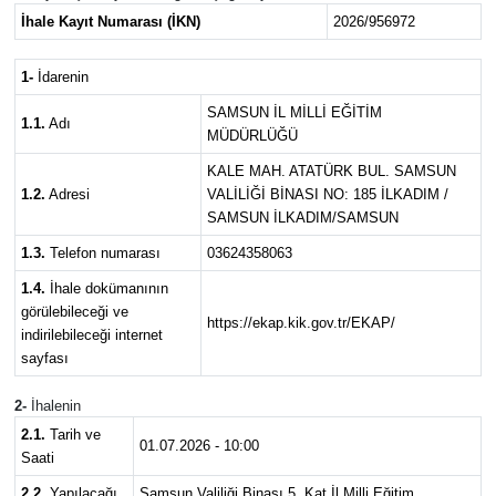
İhale Kayıt Numarası (İKN)
2026/956972
1-
İdarenin
SAMSUN İL MİLLİ EĞİTİM
1.1.
Adı
MÜDÜRLÜĞÜ
KALE MAH. ATATÜRK BUL. SAMSUN
1.2.
Adresi
VALİLİĞİ BİNASI NO: 185 İLKADIM /
SAMSUN İLKADIM/SAMSUN
1.3.
Telefon numarası
03624358063
1.4.
İhale dokümanının
görülebileceği ve
https://ekap.kik.gov.tr/EKAP/
indirilebileceği internet
sayfası
2-
İhalenin
2.1.
Tarih ve
01.07.2026 - 10:00
Saati
2.2.
Yapılacağı
Samsun Valiliği Binası 5. Kat İl Milli Eğitim