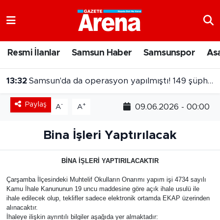
Nöbetçi Eczaneler
Resmi İlanlar
Samsun Haber
Samsunspor
As
Hava Durumu
13:32
Samsun'da da operasyon yapılmıştı! 149 şüpheliye dava
Samsun Namaz Vakitleri
Paylaş
-
+
09.06.2026 - 00:00
A
A
Trafik Durumu
Bina İşleri Yaptırılacak
Süper Lig Puan Durumu ve Fikstür
BİNA İŞLERİ YAPTIRILACAKTIR
Tüm Manşetler
Çarşamba İlçesindeki Muhtelif Okulların Onarımı yapım işi 4734 sayılı
Son Dakika Haberleri
Kamu İhale Kanununun 19 uncu maddesine göre açık ihale usulü ile
ihale edilecek olup, teklifler sadece elektronik ortamda EKAP üzerinden
alınacaktır.
Haber Arşivi
İhaleye ilişkin ayrıntılı bilgiler aşağıda yer almaktadır: