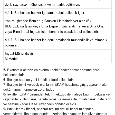
denk sayılacak mühendislik ve mimarlık bölümleri:
4.4.1.
Bu ihalede benzer iş olarak kabul edilecek işler:
Yapım İşlerinde Benzer İş Grupları Listesinde yer alan (B)
III.Grup:Bina İşleri veya Bina Deprem Güçlendirme veya Bina Onarım
veya Bina İkmal İnşaatı işleri benzer iş olarak kabul edilecektir.
4.4.2.
Bu ihalede benzer işe denk sayılacak mühendislik ve mimarlık
bölümleri:
İnşaat Mühendisliği
Mimarlık
5-
Ekonomik açıdan en avantajlı teklif sadece fiyat esasına göre
belirlenecektir.
6-
İhaleye sadece yerli istekliler katılabilecektir.
7-
İhaleye teklif verecek olanların, EKAP hesabına giriş yaparak ihale
dokümanını indirmeleri zorunludur.
8-
Teklifler, EKAP üzerinden teklif mektubu ile ihaleye katılım belgesi ve
diğer ekler kullanılarak hazırlanacak ve e-imza ile imzalanarak ihale tarih
ve saatine kadar EKAP üzerinden gönderilecektir.
9-
İstekliler tekliflerini, anahtar teslimi götürü bedel üzerinden
vereceklerdir. İhale sonucunda, üzerine ihale yapılan istekliyle anahtar