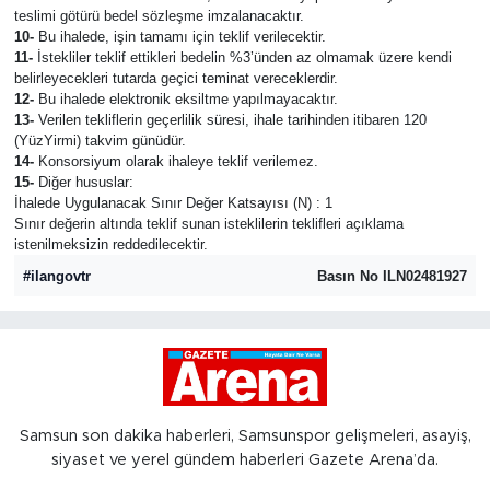
teslimi götürü bedel sözleşme imzalanacaktır.
10-
Bu ihalede, işin tamamı için teklif verilecektir.
11-
İstekliler teklif ettikleri bedelin %3’ünden az olmamak üzere kendi
belirleyecekleri tutarda geçici teminat vereceklerdir.
12-
Bu ihalede elektronik eksiltme yapılmayacaktır.
13-
Verilen tekliflerin geçerlilik süresi, ihale tarihinden itibaren 120
(YüzYirmi) takvim günüdür.
14-
Konsorsiyum olarak ihaleye teklif verilemez.
15-
Diğer hususlar:
İhalede Uygulanacak Sınır Değer Katsayısı (N) : 1
Sınır değerin altında teklif sunan isteklilerin teklifleri açıklama
istenilmeksizin reddedilecektir.
#ilangovtr
Basın No ILN02481927
Samsun son dakika haberleri, Samsunspor gelişmeleri, asayiş,
siyaset ve yerel gündem haberleri Gazete Arena’da.