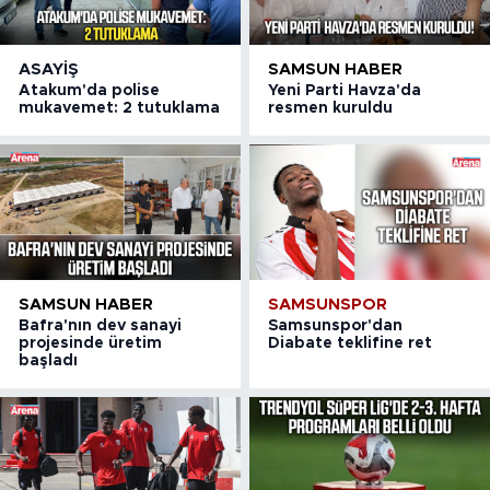
ASAYIŞ
SAMSUN HABER
Atakum'da polise
Yeni Parti Havza'da
mukavemet: 2 tutuklama
resmen kuruldu
SAMSUN HABER
SAMSUNSPOR
Bafra'nın dev sanayi
Samsunspor'dan
projesinde üretim
Diabate teklifine ret
başladı