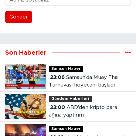
Gönder
Son Haberler
Samsun Haber
23:06
Samsun'da Muay Thai
Turnuvası heyecanı başladı
Gündem Haberleri
23:00
ABD'den kripto para
ağına yaptırım
Samsun Haber