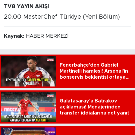
TV8 YAYIN AKIŞI
20.00 MasterChef Türkiye (Yeni Bölüm)
Kaynak:
HABER MERKEZİ
Fenerbahçe'den Gabriel
Martinelli hamlesi! Arsenal'in
bonservis beklentisi ortaya
çıktı
Galatasaray'a Batrakov
açıklaması! Menajerinden
transfer iddialarına net yanıt