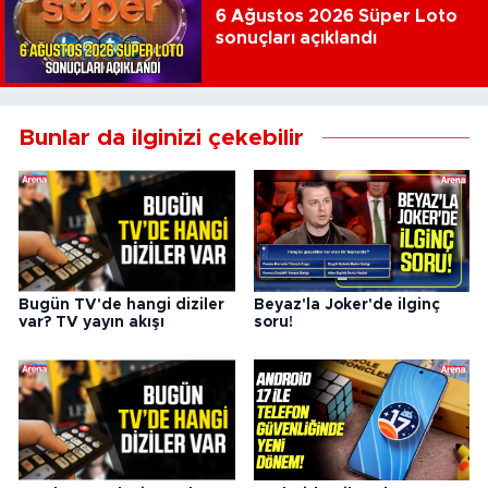
6 Ağustos 2026 Süper Loto
sonuçları açıklandı
Bunlar da ilginizi çekebilir
Bugün TV'de hangi diziler
Beyaz'la Joker'de ilginç
var? TV yayın akışı
soru!