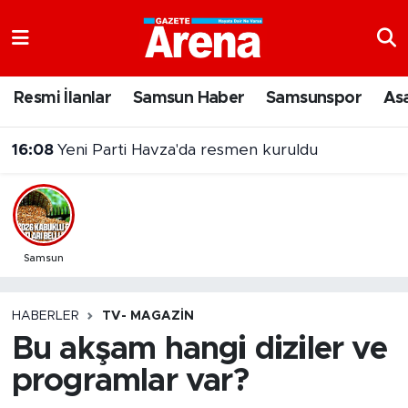
Nöbetçi Eczaneler
Resmi İlanlar
Samsun Haber
Samsunspor
As
Hava Durumu
16:08
Yeni Parti Havza'da resmen kuruldu
Samsun Namaz Vakitleri
Trafik Durumu
Süper Lig Puan Durumu ve Fikstür
Samsun
Tüm Manşetler
HABERLER
TV- MAGAZIN
Bu akşam hangi diziler ve
Son Dakika Haberleri
programlar var?
Haber Arşivi