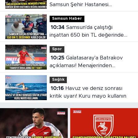
Samsun Şehir Hastanesi
değerlendirmesi
Samsun Haber
10:34
Samsun'da çalıştığı
inşattan 650 bin TL değerinde
kablo çaldı!
Spor
10:25
Galatasaray'a Batrakov
açıklaması! Menajerinden
transfer iddialarına net yanıt
Sağlık
10:16
Havuz ve deniz sonrası
kritik uyarı! Kuru mayo kullanın