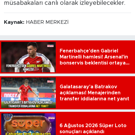
müsabakaları canlı olarak izleyebilecekler.
Kaynak:
HABER MERKEZİ
Fenerbahçe'den Gabriel
Martinelli hamlesi! Arsenal'in
bonservis beklentisi ortaya
çıktı
Galatasaray'a Batrakov
açıklaması! Menajerinden
transfer iddialarına net yanıt
6 Ağustos 2026 Süper Loto
sonuçları açıklandı