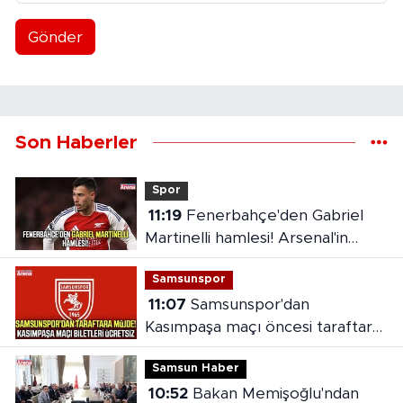
Gönder
Son Haberler
Spor
11:19
Fenerbahçe'den Gabriel
Martinelli hamlesi! Arsenal'in
bonservis beklentisi ortaya çıktı
Samsunspor
11:07
Samsunspor'dan
Kasımpaşa maçı öncesi taraftara
jest
Samsun Haber
10:52
Bakan Memişoğlu'ndan