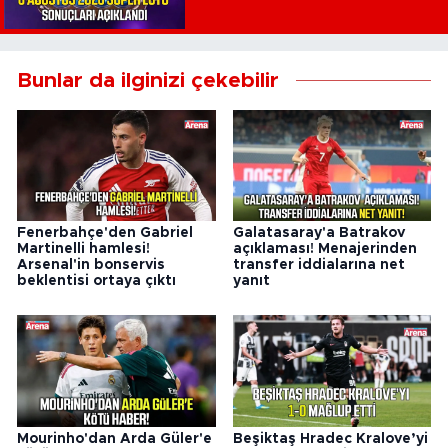
Bunlar da ilginizi çekebilir
Fenerbahçe'den Gabriel
Galatasaray'a Batrakov
Martinelli hamlesi!
açıklaması! Menajerinden
Arsenal'in bonservis
transfer iddialarına net
beklentisi ortaya çıktı
yanıt
Mourinho'dan Arda Güler'e
Beşiktaş Hradec Kralove’yi