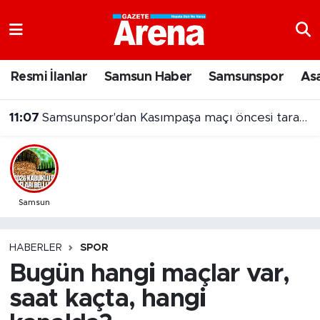
Nöbetçi Eczaneler
Resmi İlanlar
Samsun Haber
Samsunspor
As
Hava Durumu
11:07
Samsunspor'dan Kasımpaşa maçı öncesi taraftara jest
Samsun Namaz Vakitleri
Trafik Durumu
Süper Lig Puan Durumu ve Fikstür
Samsun
Tüm Manşetler
HABERLER
SPOR
Bugün hangi maçlar var,
Son Dakika Haberleri
saat kaçta, hangi
Haber Arşivi