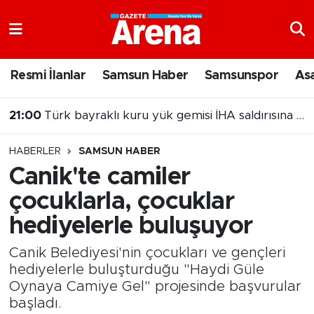
Nöbetçi Eczaneler
Resmi İlanlar
Samsun Haber
Samsunspor
As
Hava Durumu
21:00
Türk bayraklı kuru yük gemisi İHA saldırısına uğradı
Samsun Namaz Vakitleri
20:00
Samsun'da Nebiyan Fest Başladı
HABERLER
SAMSUN HABER
Trafik Durumu
Canik'te camiler
çocuklarla, çocuklar
Süper Lig Puan Durumu ve Fikstür
hediyelerle buluşuyor
Tüm Manşetler
Canik Belediyesi'nin çocukları ve gençleri
Son Dakika Haberleri
hediyelerle buluşturduğu "Haydi Güle
Oynaya Camiye Gel" projesinde başvurular
başladı.
Haber Arşivi