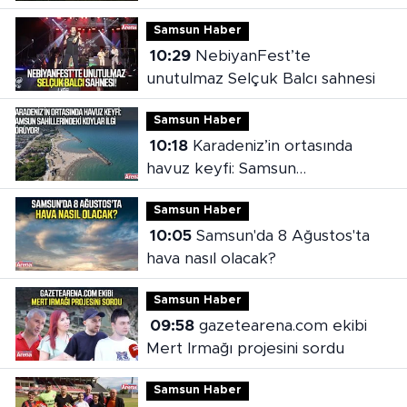
Samsun Haber
10:29
NebiyanFest’te
unutulmaz Selçuk Balcı sahnesi
Samsun Haber
10:18
Karadeniz’in ortasında
havuz keyfi: Samsun
sahillerindeki koylar ilgi görüyor
Samsun Haber
10:05
Samsun'da 8 Ağustos'ta
hava nasıl olacak?
Samsun Haber
09:58
gazetearena.com ekibi
Mert Irmağı projesini sordu
Samsun Haber