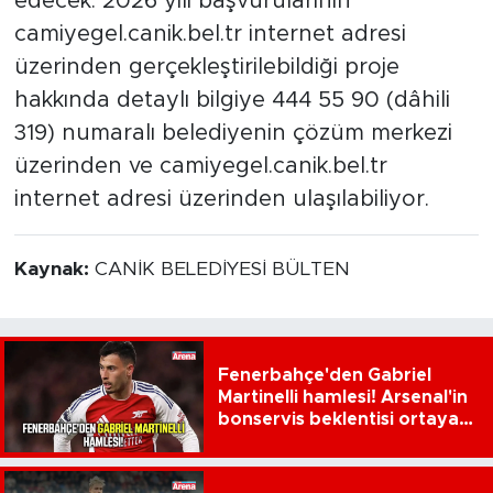
edecek. 2026 yılı başvurularının
camiyegel.canik.bel.tr internet adresi
üzerinden gerçekleştirilebildiği proje
hakkında detaylı bilgiye 444 55 90 (dâhili
319) numaralı belediyenin çözüm merkezi
üzerinden ve camiyegel.canik.bel.tr
internet adresi üzerinden ulaşılabiliyor.
Kaynak:
CANİK BELEDİYESİ BÜLTEN
Fenerbahçe'den Gabriel
Martinelli hamlesi! Arsenal'in
bonservis beklentisi ortaya
çıktı