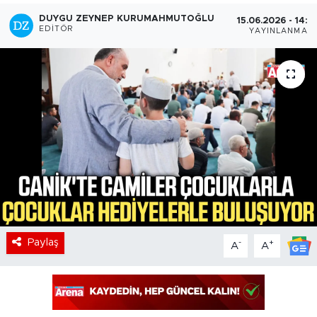
DUYGU ZEYNEP KURUMAHMUTOĞLU
15.06.2026 - 14:2
EDITÖR
YAYINLANMA
Paylaş
-
+
A
A