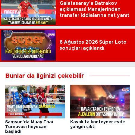
Galatasaray'a Batrakov
açıklaması! Menajerinden
transfer iddialarına net yanıt
6 Ağustos 2026 Süper Loto
sonuçları açıklandı
Bunlar da ilginizi çekebilir
Samsun'da Muay Thai
Kavak'ta konteyner evde
Turnuvası heyecanı
yangın çıktı
başladı