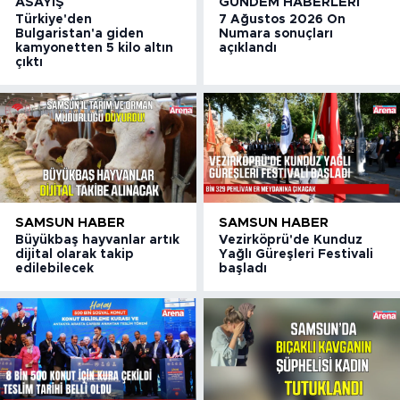
ASAYIŞ
GÜNDEM HABERLERI
Türkiye'den
7 Ağustos 2026 On
Bulgaristan'a giden
Numara sonuçları
kamyonetten 5 kilo altın
açıklandı
çıktı
SAMSUN HABER
SAMSUN HABER
Büyükbaş hayvanlar artık
Vezirköprü'de Kunduz
dijital olarak takip
Yağlı Güreşleri Festivali
edilebilecek
başladı