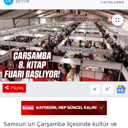
EDITÖR
YAYINLANMA
Paylaş
-
+
A
A
Samsun’un Çarşamba ilçesinde kültür ve