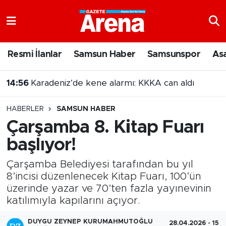
Nöbetçi Eczaneler
Resmi İlanlar
Samsun Haber
Samsunspor
As
Hava Durumu
14:56
Karadeniz’de kene alarmı: KKKA can aldı
Samsun Namaz Vakitleri
HABERLER
SAMSUN HABER
Trafik Durumu
Çarşamba 8. Kitap Fuarı
başlıyor!
Süper Lig Puan Durumu ve Fikstür
Çarşamba Belediyesi tarafından bu yıl
Tüm Manşetler
8’incisi düzenlenecek Kitap Fuarı, 100’ün
üzerinde yazar ve 70’ten fazla yayınevinin
Son Dakika Haberleri
katılımıyla kapılarını açıyor.
Haber Arşivi
DUYGU ZEYNEP KURUMAHMUTOĞLU
28.04.2026 - 15:5