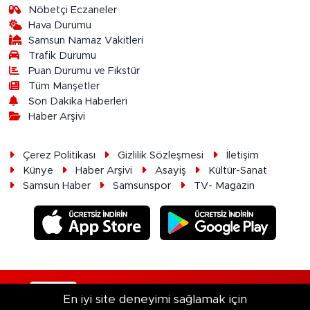
Nöbetçi Eczaneler
Hava Durumu
Samsun Namaz Vakitleri
Trafik Durumu
Puan Durumu ve Fikstür
Tüm Manşetler
Son Dakika Haberleri
Haber Arşivi
Çerez Politikası
Gizlilik Sözleşmesi
İletişim
Künye
Haber Arşivi
Asayiş
Kültür-Sanat
Samsun Haber
Samsunspor
TV- Magazin
RSS
Copyright © 2026. Her hakkı saklıdır.
En iyi site deneyimi sağlamak için