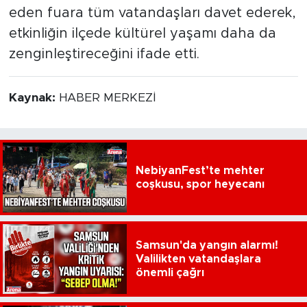
eden fuara tüm vatandaşları davet ederek,
etkinliğin ilçede kültürel yaşamı daha da
zenginleştireceğini ifade etti.
Kaynak:
HABER MERKEZİ
NebiyanFest’te mehter
coşkusu, spor heyecanı
Samsun'da yangın alarmı!
Valilikten vatandaşlara
önemli çağrı