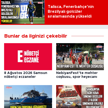
Talisca, Fenerbahçe’nin
Brezilyalı golcüler
sıralamasında yükseldi
Bunlar da ilginizi çekebilir
8 Ağustos 2026 Samsun
NebiyanFest’te mehter
nöbetçi eczaneler
coşkusu, spor heyecanı