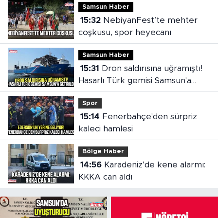
Samsun Haber
15:32
NebiyanFest’te mehter
coşkusu, spor heyecanı
Samsun Haber
15:31
Dron saldırısına uğramıştı!
Hasarlı Türk gemisi Samsun'a
getirildi
Spor
15:14
Fenerbahçe'den sürpriz
kaleci hamlesi
Bölge Haber
14:56
Karadeniz’de kene alarmı:
KKKA can aldı