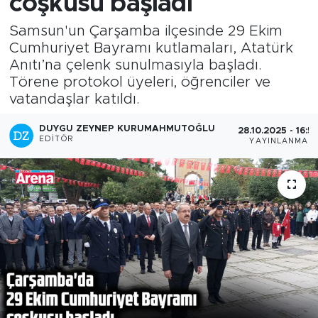
coşkusu başladı
Samsun'un Çarşamba ilçesinde 29 Ekim
Cumhuriyet Bayramı kutlamaları, Atatürk
Anıtı’na çelenk sunulmasıyla başladı.
Törene protokol üyeleri, öğrenciler ve
vatandaşlar katıldı.
DUYGU ZEYNEP KURUMAHMUTOĞLU
28.10.2025 - 16:5
EDITÖR
YAYINLANMA