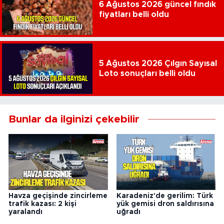
6 Ağustos 2026 güncel fındık
fiyatları belli oldu
5 Ağustos 2026 Çılgın Sayısal
Loto sonuçları belli oldu
Bunlar da ilginizi çekebilir
Havza geçişinde zincirleme
Karadeniz'de gerilim: Türk
trafik kazası: 2 kişi
yük gemisi dron saldırısına
yaralandı
uğradı