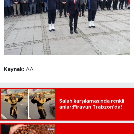
Kaynak:
AA
Salah karşılamasında renkli
anlar:Firavun Trabzon'da!