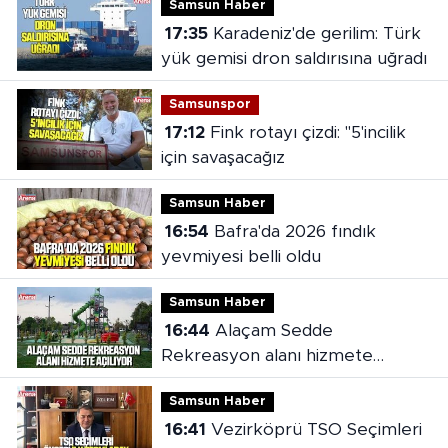
Samsun Haber
17:35
Karadeniz'de gerilim: Türk
yük gemisi dron saldırısına uğradı
Samsunspor
17:12
Fink rotayı çizdi: "5'incilik
için savaşacağız
Samsun Haber
16:54
Bafra'da 2026 fındık
yevmiyesi belli oldu
Samsun Haber
16:44
Alaçam Sedde
Rekreasyon alanı hizmete
açılıyor
Samsun Haber
16:41
Vezirköprü TSO Seçimleri