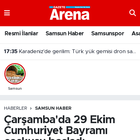
Nöbetçi Eczaneler
Resmi İlanlar
Samsun Haber
Samsunspor
As
Hava Durumu
17:35
Karadeniz'de gerilim: Türk yük gemisi dron saldırısına uğradı
Samsun Namaz Vakitleri
Trafik Durumu
Süper Lig Puan Durumu ve Fikstür
Samsun
Tüm Manşetler
HABERLER
SAMSUN HABER
Çarşamba'da 29 Ekim
Son Dakika Haberleri
Cumhuriyet Bayramı
Haber Arşivi