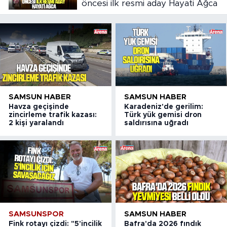
öncesi ilk resmi aday Hayati Ağca
SAMSUN HABER
SAMSUN HABER
Havza geçişinde
Karadeniz'de gerilim:
zincirleme trafik kazası:
Türk yük gemisi dron
2 kişi yaralandı
saldırısına uğradı
SAMSUNSPOR
SAMSUN HABER
Fink rotayı çizdi: "5'incilik
Bafra'da 2026 fındık