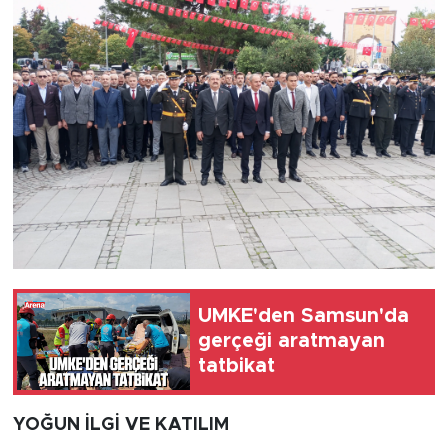
UMKE'den Samsun'da
gerçeği aratmayan
tatbikat
YOĞUN İLGİ VE KATILIM