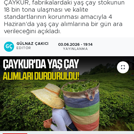
ÇAYKUR, fabrikalardaki yaş çay stokunun
18 bin tona ulaşması ve kalite
standartlarının korunması amacıyla 4
Haziran'da yaş çay alımlarına bir gün ara
verileceğini açıkladı.
GÜLNAZ ÇAKICI
03.06.2026 - 19:14
EDITÖR
YAYINLANMA