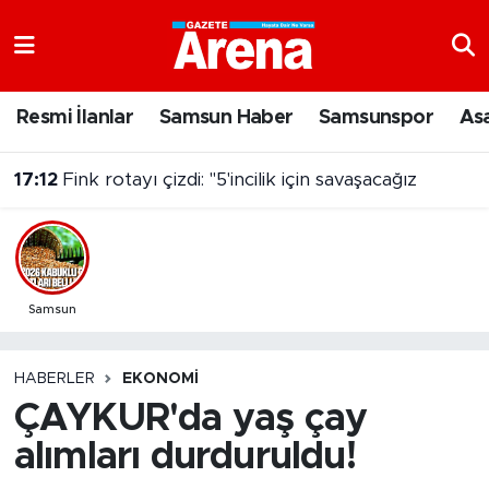
Nöbetçi Eczaneler
Resmi İlanlar
Samsun Haber
Samsunspor
As
Hava Durumu
17:12
Fink rotayı çizdi: "5'incilik için savaşacağız
Samsun Namaz Vakitleri
Trafik Durumu
Süper Lig Puan Durumu ve Fikstür
Samsun
Tüm Manşetler
HABERLER
EKONOMI
ÇAYKUR'da yaş çay
Son Dakika Haberleri
alımları durduruldu!
Haber Arşivi