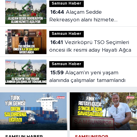
Samsun Haber
16:44
Alaçam Sedde
Rekreasyon alanı hizmete
açılıyor
Samsun Haber
16:41
Vezirköprü TSO Seçimleri
öncesi ilk resmi aday Hayati Ağca
Samsun Haber
15:59
Alaçam'ın yeni yaşam
alanında çalışmalar tamamlandı
SAMSUN HABER
SAMSUNSPOR