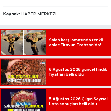
Kaynak:
HABER MERKEZİ
Salah karşılamasında renkli
anlar:Firavun Trabzon'da!
6 Ağustos 2026 güncel fındık
fiyatları belli oldu
5 Ağustos 2026 Çılgın Sayısal
Loto sonuçları belli oldu