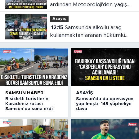
ardından Meteoroloji'den yağış
uyarısı
Asayiş
12:15
Samsun'da alkollü araç
kullanmaktan aranan hükümlü
cezaevine gönderildi
SAMSUN HABER
ASAYIŞ
Bisikletli turistlerin
Samsun'da da operasyon
Karadeniz rotası
yapılmıştı! 149 şüpheliye
Samsun'da sona erdi
dava