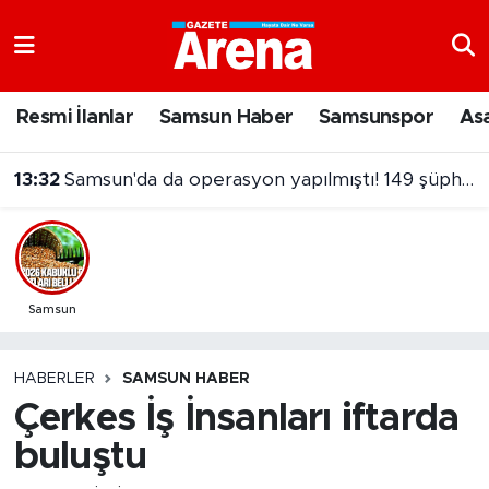
Nöbetçi Eczaneler
Resmi İlanlar
Samsun Haber
Samsunspor
As
Hava Durumu
13:32
Samsun'da da operasyon yapılmıştı! 149 şüpheliye dava
Samsun Namaz Vakitleri
Trafik Durumu
Süper Lig Puan Durumu ve Fikstür
Samsun
Tüm Manşetler
HABERLER
SAMSUN HABER
Çerkes İş İnsanları iftarda
Son Dakika Haberleri
buluştu
Haber Arşivi