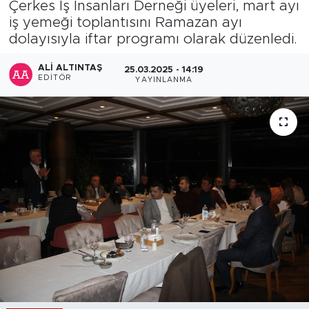
Çerkes İş İnsanları Derneği üyeleri, mart ayı
iş yemeği toplantısını Ramazan ayı
dolayısıyla iftar programı olarak düzenledi.
ALI ALTINTAŞ
25.03.2025 - 14:19
EDITÖR
YAYINLANMA