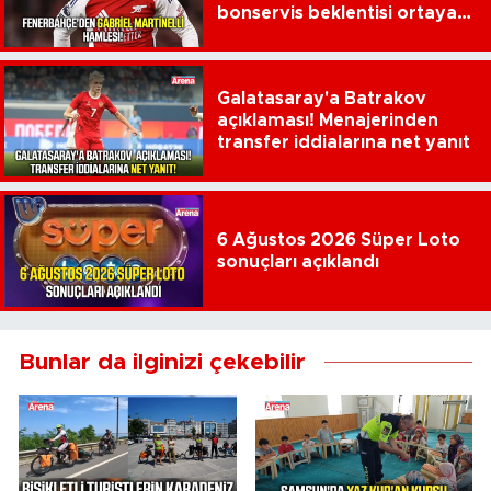
bonservis beklentisi ortaya
çıktı
Galatasaray'a Batrakov
açıklaması! Menajerinden
transfer iddialarına net yanıt
6 Ağustos 2026 Süper Loto
sonuçları açıklandı
Bunlar da ilginizi çekebilir