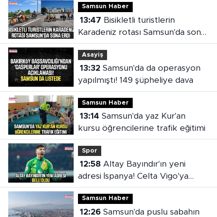
Samsun Haber
13:47
Bisikletli turistlerin
Karadeniz rotası Samsun'da sona
erdi
Asayiş
13:32
Samsun'da da operasyon
yapılmıştı! 149 şüpheliye dava
Samsun Haber
13:14
Samsun'da yaz Kur'an
kursu öğrencilerine trafik eğitimi
Spor
12:58
Altay Bayındır'ın yeni
adresi İspanya! Celta Vigo'ya
kiralandı
Samsun Haber
12:26
Samsun'da puslu sabahın