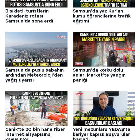
Bisikletli turistlerin
Samsun'da yaz Kur'an
Karadeniz rotası
kursu öğrencilerine trafik
Samsun'da sona erdi
eğitimi
Samsun'da puslu sabahın
Samsun'da korku dolu
ardından Meteoroloji'den
anlar! Market'te yangın
yağış uyarısı
paniği
Canik'te 20 bin hane fiber
Yeni mezunlara YEDAŞ'ta
internet altyapısına
kariyer kapısı! Başvurular
kavuşuyor
başladı