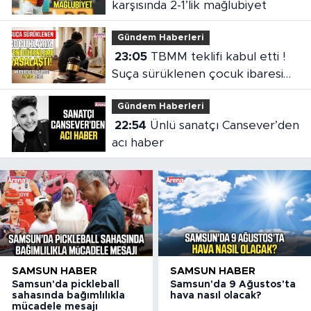
karşısında 2-1’lik mağlubiyet
Gündem Haberleri
23:05
TBMM teklifi kabul etti !
Suça sürüklenen çocuk ibaresi
değişti
Gündem Haberleri
22:54
Ünlü sanatçı Cansever’den
acı haber
SAMSUN HABER
SAMSUN HABER
Samsun'da pickleball
Samsun'da 9 Ağustos'ta
sahasında bağımlılıkla
hava nasıl olacak?
mücadele mesajı