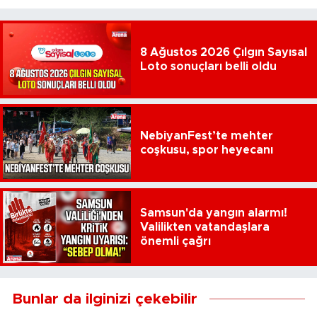
8 Ağustos 2026 Çılgın Sayısal
Loto sonuçları belli oldu
NebiyanFest’te mehter
coşkusu, spor heyecanı
Samsun'da yangın alarmı!
Valilikten vatandaşlara
önemli çağrı
Bunlar da ilginizi çekebilir