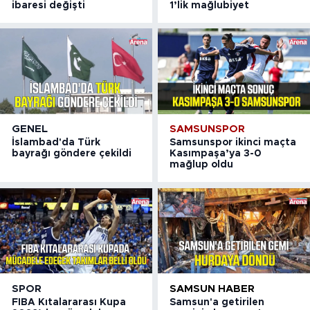
ibaresi değişti
1’lik mağlubiyet
GENEL
SAMSUNSPOR
İslambad'da Türk
Samsunspor ikinci maçta
bayrağı göndere çekildi
Kasımpaşa’ya 3-0
mağlup oldu
SPOR
SAMSUN HABER
FIBA Kıtalararası Kupa
Samsun'a getirilen