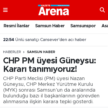
Nöbetçi Eczaneler
Resmi İlanlar
Samsun Haber
Samsunspor
As
Hava Durumu
22:54
Ünlü sanatçı Cansever’den acı haber
Samsun Namaz Vakitleri
HABERLER
SAMSUN HABER
Trafik Durumu
CHP PM üyesi Güneysu:
Kararı tanımıyoruz!
Süper Lig Puan Durumu ve Fikstür
CHP Parti Meclisi (PM) üyesi Nazan
Tüm Manşetler
Güneysu, CHP Merkez Yürütme Kurulu
(MYK) sonrası Samsun’un da aralarında
Son Dakika Haberleri
bulunduğu bazı il başkanlarının görevden
alınmasına ilişkin karara tepki gösterdi.
Haber Arşivi